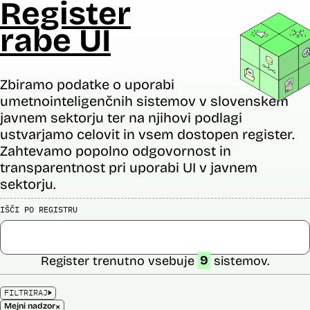
Register
rabe UI
Zbiramo podatke o uporabi
umetnointeligenčnih sistemov v slovenskem
javnem sektorju ter na njihovi podlagi
ustvarjamo celovit in vsem dostopen register.
Zahtevamo popolno odgovornost in
transparentnost pri uporabi UI v javnem
sektorju.
IŠČI PO REGISTRU
Register trenutno vsebuje
9
sistemov.
FILTRIRAJ
×
Mejni nadzor