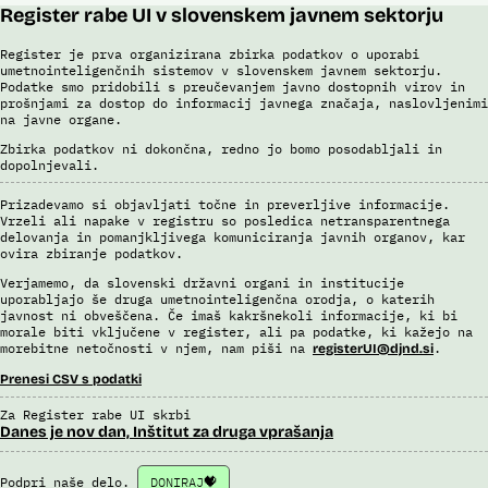
Register rabe UI v slovenskem javnem sektorju
Register je prva organizirana zbirka podatkov o uporabi
umetnointeligenčnih sistemov v slovenskem javnem sektorju.
Podatke smo pridobili s preučevanjem javno dostopnih virov in
prošnjami za dostop do informacij javnega značaja, naslovljenimi
na javne organe.
Zbirka podatkov ni dokončna, redno jo bomo posodabljali in
dopolnjevali.
Prizadevamo si objavljati točne in preverljive informacije.
Vrzeli ali napake v registru so posledica netransparentnega
delovanja in pomanjkljivega komuniciranja javnih organov, kar
ovira zbiranje podatkov.
Verjamemo, da slovenski državni organi in institucije
uporabljajo še druga umetnointeligenčna orodja, o katerih
javnost ni obveščena. Če imaš kakršnekoli informacije, ki bi
morale biti vključene v register, ali pa podatke, ki kažejo na
morebitne netočnosti v njem, nam piši na
.
registerUI@djnd.si
Prenesi CSV s podatki
Za Register rabe UI skrbi
Danes je nov dan, Inštitut za druga vprašanja
Podpri naše delo.
DONIRAJ