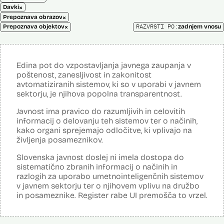
×
Davki
×
Prepoznava obrazov
×
RAZVRSTI PO:
Prepoznava objektov
zadnjem vnosu
Edina pot do vzpostavljanja javnega zaupanja v
poštenost, zanesljivost in zakonitost
avtomatiziranih sistemov, ki so v uporabi v javnem
sektorju, je njihova popolna transparentnost.
Javnost ima pravico do razumljivih in celovitih
informacij o delovanju teh sistemov ter o načinih,
kako organi sprejemajo odločitve, ki vplivajo na
življenja posameznikov.
Slovenska javnost doslej ni imela dostopa do
sistematično zbranih informacij o načinih in
razlogih za uporabo umetnointeligenčnih sistemov
v javnem sektorju ter o njihovem vplivu na družbo
in posameznike. Register rabe UI premošča to vrzel.