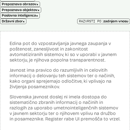
×
Prepoznava obrazov
×
Prepoznava objektov
×
Poslovna inteligenca
×
RAZVRSTI PO:
Državni zbor
zadnjem vnosu
Edina pot do vzpostavljanja javnega zaupanja v
poštenost, zanesljivost in zakonitost
avtomatiziranih sistemov, ki so v uporabi v javnem
sektorju, je njihova popolna transparentnost.
Javnost ima pravico do razumljivih in celovitih
informacij o delovanju teh sistemov ter o načinih,
kako organi sprejemajo odločitve, ki vplivajo na
življenja posameznikov.
Slovenska javnost doslej ni imela dostopa do
sistematično zbranih informacij o načinih in
razlogih za uporabo umetnointeligenčnih sistemov
v javnem sektorju ter o njihovem vplivu na družbo
in posameznike. Register rabe UI premošča to vrzel.