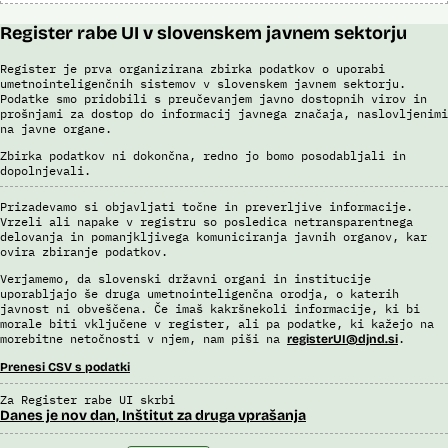
Register rabe UI v slovenskem javnem sektorju
Register je prva organizirana zbirka podatkov o uporabi
umetnointeligenčnih sistemov v slovenskem javnem sektorju.
Podatke smo pridobili s preučevanjem javno dostopnih virov in
prošnjami za dostop do informacij javnega značaja, naslovljenimi
na javne organe.
Zbirka podatkov ni dokončna, redno jo bomo posodabljali in
dopolnjevali.
Prizadevamo si objavljati točne in preverljive informacije.
Vrzeli ali napake v registru so posledica netransparentnega
delovanja in pomanjkljivega komuniciranja javnih organov, kar
ovira zbiranje podatkov.
Verjamemo, da slovenski državni organi in institucije
uporabljajo še druga umetnointeligenčna orodja, o katerih
javnost ni obveščena. Če imaš kakršnekoli informacije, ki bi
morale biti vključene v register, ali pa podatke, ki kažejo na
morebitne netočnosti v njem, nam piši na
.
registerUI@djnd.si
Prenesi CSV s podatki
Za Register rabe UI skrbi
Danes je nov dan, Inštitut za druga vprašanja