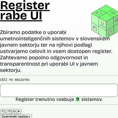
Register
rabe UI
Zbiramo podatke o uporabi
umetnointeligenčnih sistemov v slovenskem
javnem sektorju ter na njihovi podlagi
ustvarjamo celovit in vsem dostopen register.
Zahtevamo popolno odgovornost in
transparentnost pri uporabi UI v javnem
sektorju.
IŠČI PO REGISTRU
Register trenutno vsebuje
9
sistemov.
FILTRIRAJ
×
Cestninski nadzor