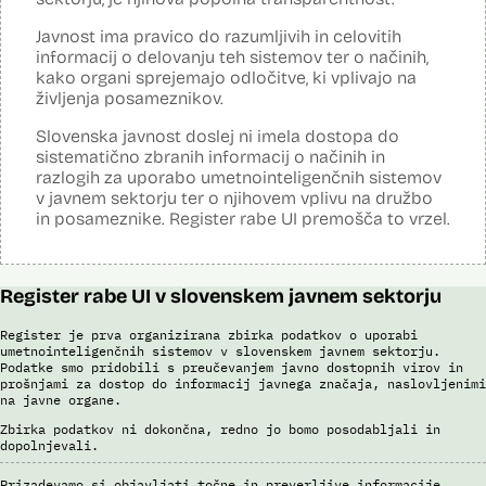
kamer na avtocestnem omrežju, na kontrolnih točkah in z vozili
cestninskega nadzora preverja, ali so potniki kupili e-vinjeto. Sistem
Javnost ima pravico do razumljivih in celovitih
samodejno v realnem času prepoznava registrske tablice, države
informacij o delovanju teh sistemov ter o načinih,
registracije vozila, barve, znamke, modele in modelna leta, cestninski
kako organi sprejemajo odločitve, ki vplivajo na
razred in vrste vozil. Prepoznava poteka s pomočjo
življenja posameznikov.
umetnointeligenčnih sistemov optične prepoznave na podlagi
nevronskih mrež.
Slovenska javnost doslej ni imela dostopa do
sistematično zbranih informacij o načinih in
Viri:
razlogih za uporabo umetnointeligenčnih sistemov
Dosje javnega naročila
v javnem sektorju ter o njihovem vplivu na družbo
Odgovor na zahtevek za informacije javnega značaja
in posameznike. Register rabe UI premošča to vrzel.
Pogodba za izdelavo sistema E-vinjeta
Ocena učinka na osebne podatke
Potek procesa nadzora E-vinjet
Register rabe UI v slovenskem javnem sektorju
Register je prva organizirana zbirka podatkov o uporabi
umetnointeligenčnih sistemov v slovenskem javnem sektorju.
Podatke smo pridobili s preučevanjem javno dostopnih virov in
prošnjami za dostop do informacij javnega značaja, naslovljenimi
na javne organe.
Zbirka podatkov ni dokončna, redno jo bomo posodabljali in
dopolnjevali.
Prizadevamo si objavljati točne in preverljive informacije.