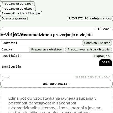
×
Prepoznava obrazov
×
Prepoznava objektov
×
Biometrična identifikacija
×
RAZVRSTI PO:
Ocena tveganja
zadnjem vnosu
1. 12. 2021–
E-vinjeta
avtomatizirano preverjanje e-vinjete
Področja:
Cestninski nadzor
Oznake:
Prepoznava objektov
Prepoznava registrskih tablic
Razvijalci:
Skytoll, a.s.
DARS
Institucija:
Cena:
21.925.810,56 EUR z DDV
Analiza učinka na človekove pravice
VEČ INFORMACIJ +
Ne
opravljena:
Analiza učinka na osebne podatke opravljena:
Da
?
Edina pot do vzpostavljanja javnega zaupanja v
Posodobljeno: 3. december 2024
poštenost, zanesljivost in zakonitost
E-vinjeta je sistem plačevanja cestnine za vožnjo po slovenskih
avtomatiziranih sistemov, ki so v uporabi v javnem
avtocestah z uporabo e-naslova in registrske številke vozila in
sektorju, je njihova popolna transparentnost.
nadzora. Za izvajanje cestninskega nadzora upravljavec cest preko