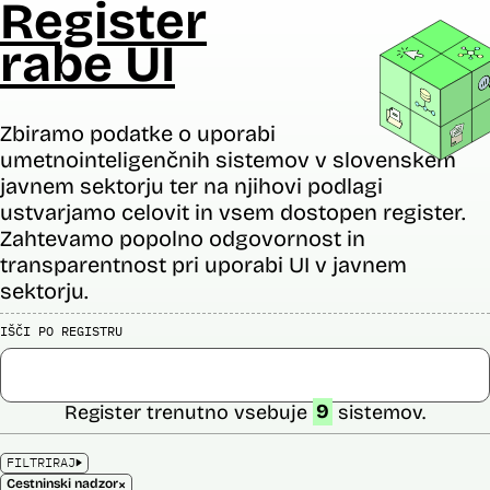
Register
rabe UI
Zbiramo podatke o uporabi
umetnointeligenčnih sistemov v slovenskem
javnem sektorju ter na njihovi podlagi
ustvarjamo celovit in vsem dostopen register.
Zahtevamo popolno odgovornost in
transparentnost pri uporabi UI v javnem
sektorju.
IŠČI PO REGISTRU
Register trenutno vsebuje
9
sistemov.
FILTRIRAJ
×
Cestninski nadzor