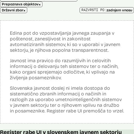
×
Prepoznava objektov
×
RAZVRSTI PO:
Državni zbor
zadnjem vnosu
Edina pot do vzpostavljanja javnega zaupanja v
poštenost, zanesljivost in zakonitost
avtomatiziranih sistemov, ki so v uporabi v javnem
sektorju, je njihova popolna transparentnost.
Javnost ima pravico do razumljivih in celovitih
informacij o delovanju teh sistemov ter o načinih,
kako organi sprejemajo odločitve, ki vplivajo na
življenja posameznikov.
Slovenska javnost doslej ni imela dostopa do
sistematično zbranih informacij o načinih in
razlogih za uporabo umetnointeligenčnih sistemov
v javnem sektorju ter o njihovem vplivu na družbo
in posameznike. Register rabe UI premošča to vrzel.
Register rabe UI v slovenskem javnem sektorju