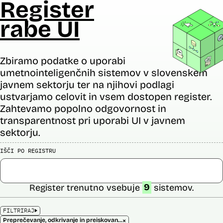
Register
rabe UI
Zbiramo podatke o uporabi
umetnointeligenčnih sistemov v slovenskem
javnem sektorju ter na njihovi podlagi
ustvarjamo celovit in vsem dostopen register.
Zahtevamo popolno odgovornost in
transparentnost pri uporabi UI v javnem
sektorju.
IŠČI PO REGISTRU
Register trenutno vsebuje
9
sistemov.
FILTRIRAJ
×
Preprečevanje, odkrivanje in preiskovanje kaznivih dejanj