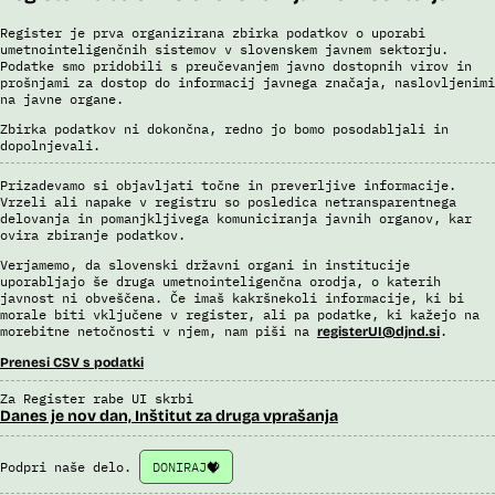
Register je prva organizirana zbirka podatkov o uporabi
umetnointeligenčnih sistemov v slovenskem javnem sektorju.
Podatke smo pridobili s preučevanjem javno dostopnih virov in
prošnjami za dostop do informacij javnega značaja, naslovljenimi
na javne organe.
Zbirka podatkov ni dokončna, redno jo bomo posodabljali in
dopolnjevali.
Prizadevamo si objavljati točne in preverljive informacije.
Vrzeli ali napake v registru so posledica netransparentnega
delovanja in pomanjkljivega komuniciranja javnih organov, kar
ovira zbiranje podatkov.
Verjamemo, da slovenski državni organi in institucije
uporabljajo še druga umetnointeligenčna orodja, o katerih
javnost ni obveščena. Če imaš kakršnekoli informacije, ki bi
morale biti vključene v register, ali pa podatke, ki kažejo na
morebitne netočnosti v njem, nam piši na
.
registerUI@djnd.si
Prenesi CSV s podatki
Za Register rabe UI skrbi
Danes je nov dan, Inštitut za druga vprašanja
Podpri naše delo.
DONIRAJ