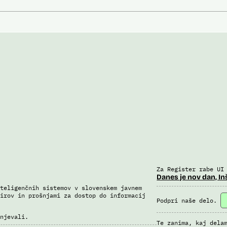
Za Register rabe UI
Danes je nov dan, In
teligenčnih sistemov v slovenskem javnem
irov in prošnjami za dostop do informacij
Podpri naše delo.
njevali.
Te zanima, kaj dela