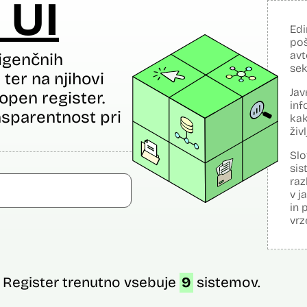
 UI
Edi
poš
avt
igenčnih
sek
ter na njihovi
Jav
open register.
inf
sparentnost pri
kak
živ
Slo
sis
raz
v j
in 
vrz
Register trenutno vsebuje
9
sistemov.