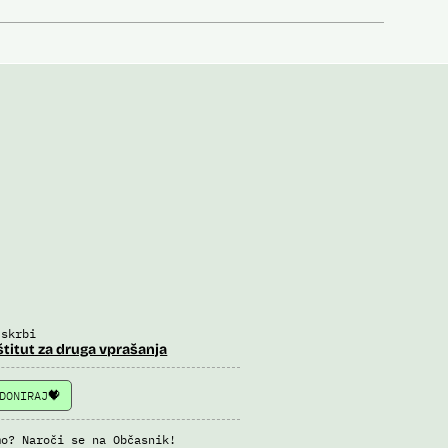
 skrbi
štitut za druga vprašanja
DONIRAJ
mo? Naroči se na Občasnik!