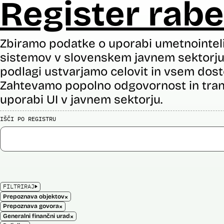
Register rabe
Zbiramo podatke o uporabi umetnointel
sistemov v slovenskem javnem sektorju 
podlagi ustvarjamo celovit in vsem dost
Zahtevamo popolno odgovornost in tran
uporabi UI v javnem sektorju.
IŠČI PO REGISTRU
FILTRIRAJ
×
Prepoznava objektov
×
Prepoznava govora
×
Generalni finančni urad