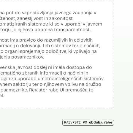
na pot do vzpostavljanja javnega zaupanja v
tenost, zanesljivost in zakonitost
omatiziranih sistemov, ki so v uporabi v javnem
torju, je njihova popolna transparentnost.
nost ima pravico do razumljivih in celovitih
ormacij o delovanju teh sistemov ter o načinih,
o organi sprejemajo odločitve, ki vplivajo na
ljenja posameznikov.
venska javnost doslej ni imela dostopa do
tematično zbranih informacij o načinih in
logih za uporabo umetnointeligenčnih sistemov
avnem sektorju ter o njihovem vplivu na družbo
posameznike. Register rabe UI premošča to
el.
RAZVRSTI PO:
obdobju rabe