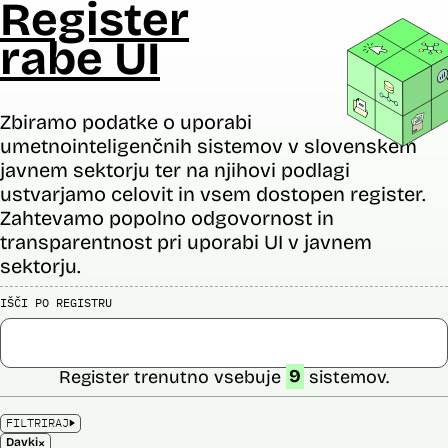
Register
rabe UI
Zbiramo podatke o uporabi
umetnointeligenčnih sistemov v slovenskem
javnem sektorju ter na njihovi podlagi
ustvarjamo celovit in vsem dostopen register.
Zahtevamo popolno odgovornost in
transparentnost pri uporabi UI v javnem
sektorju.
IŠČI PO REGISTRU
Register trenutno vsebuje
9
sistemov.
FILTRIRAJ
×
Davki