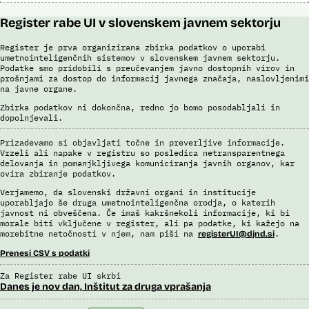
Register rabe UI v slovenskem javnem sektorju
Register je prva organizirana zbirka podatkov o uporabi
umetnointeligenčnih sistemov v slovenskem javnem sektorju.
Podatke smo pridobili s preučevanjem javno dostopnih virov in
prošnjami za dostop do informacij javnega značaja, naslovljenimi
na javne organe.
Zbirka podatkov ni dokončna, redno jo bomo posodabljali in
dopolnjevali.
Prizadevamo si objavljati točne in preverljive informacije.
Vrzeli ali napake v registru so posledica netransparentnega
delovanja in pomanjkljivega komuniciranja javnih organov, kar
ovira zbiranje podatkov.
Verjamemo, da slovenski državni organi in institucije
uporabljajo še druga umetnointeligenčna orodja, o katerih
javnost ni obveščena. Če imaš kakršnekoli informacije, ki bi
morale biti vključene v register, ali pa podatke, ki kažejo na
morebitne netočnosti v njem, nam piši na
.
registerUI@djnd.si
Prenesi CSV s podatki
Za Register rabe UI skrbi
Danes je nov dan, Inštitut za druga vprašanja