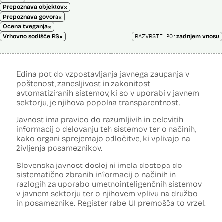
×
Prepoznava objektov
×
Prepoznava govora
×
Ocena tveganja
×
RAZVRSTI PO:
Vrhovno sodišče RS
zadnjem vnosu
Edina pot do vzpostavljanja javnega zaupanja v
poštenost, zanesljivost in zakonitost
avtomatiziranih sistemov, ki so v uporabi v javnem
sektorju, je njihova popolna transparentnost.
Javnost ima pravico do razumljivih in celovitih
informacij o delovanju teh sistemov ter o načinih,
kako organi sprejemajo odločitve, ki vplivajo na
življenja posameznikov.
Slovenska javnost doslej ni imela dostopa do
sistematično zbranih informacij o načinih in
razlogih za uporabo umetnointeligenčnih sistemov
v javnem sektorju ter o njihovem vplivu na družbo
in posameznike. Register rabe UI premošča to vrzel.