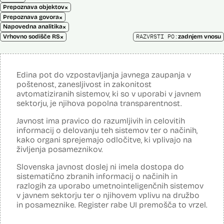
×
Prepoznava objektov
×
Prepoznava govora
×
Napovedna analitika
×
RAZVRSTI PO:
Vrhovno sodišče RS
zadnjem vnosu
Edina pot do vzpostavljanja javnega zaupanja v
poštenost, zanesljivost in zakonitost
avtomatiziranih sistemov, ki so v uporabi v javnem
sektorju, je njihova popolna transparentnost.
Javnost ima pravico do razumljivih in celovitih
informacij o delovanju teh sistemov ter o načinih,
kako organi sprejemajo odločitve, ki vplivajo na
življenja posameznikov.
Slovenska javnost doslej ni imela dostopa do
sistematično zbranih informacij o načinih in
razlogih za uporabo umetnointeligenčnih sistemov
v javnem sektorju ter o njihovem vplivu na družbo
in posameznike. Register rabe UI premošča to vrzel.