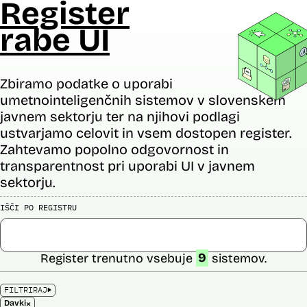
Register
rabe UI
Zbiramo podatke o uporabi
umetnointeligenčnih sistemov v slovenskem
javnem sektorju ter na njihovi podlagi
ustvarjamo celovit in vsem dostopen register.
Zahtevamo popolno odgovornost in
transparentnost pri uporabi UI v javnem
sektorju.
IŠČI PO REGISTRU
Register trenutno vsebuje
9
sistemov.
FILTRIRAJ
×
Davki