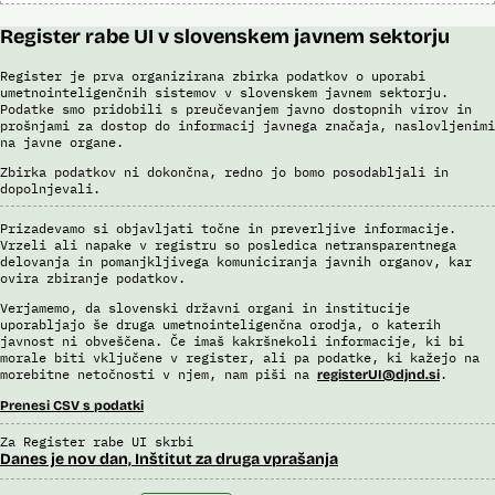
Register rabe UI v slovenskem javnem sektorju
Register je prva organizirana zbirka podatkov o uporabi
umetnointeligenčnih sistemov v slovenskem javnem sektorju.
Podatke smo pridobili s preučevanjem javno dostopnih virov in
prošnjami za dostop do informacij javnega značaja, naslovljenimi
na javne organe.
Zbirka podatkov ni dokončna, redno jo bomo posodabljali in
dopolnjevali.
Prizadevamo si objavljati točne in preverljive informacije.
Vrzeli ali napake v registru so posledica netransparentnega
delovanja in pomanjkljivega komuniciranja javnih organov, kar
ovira zbiranje podatkov.
Verjamemo, da slovenski državni organi in institucije
uporabljajo še druga umetnointeligenčna orodja, o katerih
javnost ni obveščena. Če imaš kakršnekoli informacije, ki bi
morale biti vključene v register, ali pa podatke, ki kažejo na
morebitne netočnosti v njem, nam piši na
.
registerUI@djnd.si
Prenesi CSV s podatki
Za Register rabe UI skrbi
Danes je nov dan, Inštitut za druga vprašanja