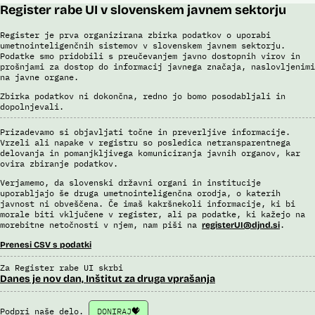
Register rabe UI v slovenskem javnem sektorju
Register je prva organizirana zbirka podatkov o uporabi
umetnointeligenčnih sistemov v slovenskem javnem sektorju.
Podatke smo pridobili s preučevanjem javno dostopnih virov in
prošnjami za dostop do informacij javnega značaja, naslovljenimi
na javne organe.
Zbirka podatkov ni dokončna, redno jo bomo posodabljali in
dopolnjevali.
Prizadevamo si objavljati točne in preverljive informacije.
Vrzeli ali napake v registru so posledica netransparentnega
delovanja in pomanjkljivega komuniciranja javnih organov, kar
ovira zbiranje podatkov.
Verjamemo, da slovenski državni organi in institucije
uporabljajo še druga umetnointeligenčna orodja, o katerih
javnost ni obveščena. Če imaš kakršnekoli informacije, ki bi
morale biti vključene v register, ali pa podatke, ki kažejo na
morebitne netočnosti v njem, nam piši na
.
registerUI@djnd.si
Prenesi CSV s podatki
Za Register rabe UI skrbi
Danes je nov dan, Inštitut za druga vprašanja
Podpri naše delo.
DONIRAJ