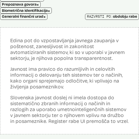
×
Prepoznava govora
×
Biometrična identifikacija
×
RAZVRSTI PO:
Generalni finančni urad
obdobju rabe
Edina pot do vzpostavljanja javnega zaupanja v
poštenost, zanesljivost in zakonitost
avtomatiziranih sistemov, ki so v uporabi v javnem
sektorju, je njihova popolna transparentnost.
Javnost ima pravico do razumljivih in celovitih
informacij o delovanju teh sistemov ter o načinih,
kako organi sprejemajo odločitve, ki vplivajo na
življenja posameznikov.
Slovenska javnost doslej ni imela dostopa do
sistematično zbranih informacij o načinih in
razlogih za uporabo umetnointeligenčnih sistemov
v javnem sektorju ter o njihovem vplivu na družbo
in posameznike. Register rabe UI premošča to vrzel.