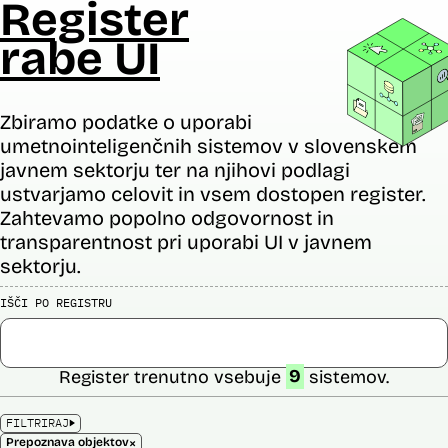
Register
rabe UI
Zbiramo podatke o uporabi
umetnointeligenčnih sistemov v slovenskem
javnem sektorju ter na njihovi podlagi
ustvarjamo celovit in vsem dostopen register.
Zahtevamo popolno odgovornost in
transparentnost pri uporabi UI v javnem
sektorju.
IŠČI PO REGISTRU
Register trenutno vsebuje
9
sistemov.
FILTRIRAJ
×
Prepoznava objektov