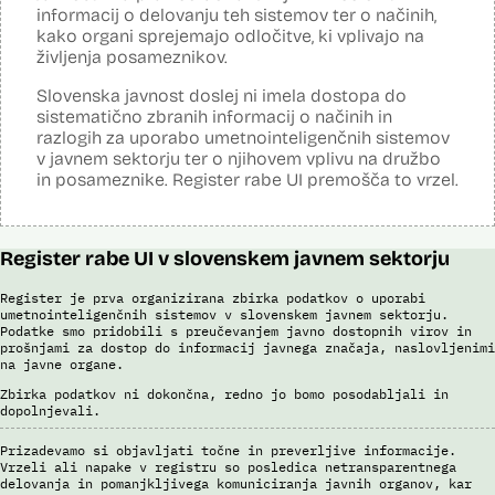
načrtovanje aktivnosti in porabe virov.
informacij o delovanju teh sistemov ter o načinih,
kako organi sprejemajo odločitve, ki vplivajo na
Viri:
življenja posameznikov.
Dosje javnega naročila
Podrobnosti izdelka na portalu NIO
Slovenska javnost doslej ni imela dostopa do
Predstavitev projekta na gov.si
sistematično zbranih informacij o načinih in
Predstavitev projekta na portalu OECD OPSI
razlogih za uporabo umetnointeligenčnih sistemov
Odgovor na zahtevo za dostop do informacij javnega značaja
v javnem sektorju ter o njihovem vplivu na družbo
Tehnične specifikacije iz razpisne dokumentacije
in posameznike. Register rabe UI premošča to vrzel.
Promocijska zloženka Skrinja 2.0
Ocena učinka na osebne podatke
Register rabe UI v slovenskem javnem sektorju
Register je prva organizirana zbirka podatkov o uporabi
umetnointeligenčnih sistemov v slovenskem javnem sektorju.
Podatke smo pridobili s preučevanjem javno dostopnih virov in
prošnjami za dostop do informacij javnega značaja, naslovljenimi
na javne organe.
Zbirka podatkov ni dokončna, redno jo bomo posodabljali in
dopolnjevali.
Prizadevamo si objavljati točne in preverljive informacije.
Vrzeli ali napake v registru so posledica netransparentnega
delovanja in pomanjkljivega komuniciranja javnih organov, kar