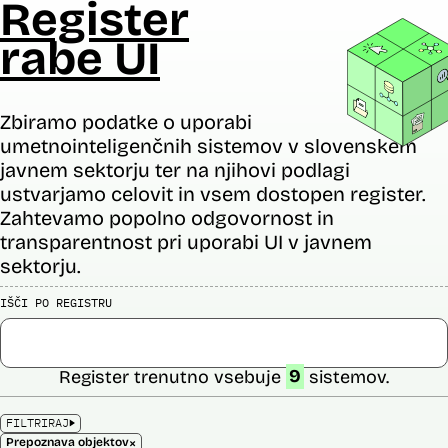
Register
rabe UI
Zbiramo podatke o uporabi
umetnointeligenčnih sistemov v slovenskem
javnem sektorju ter na njihovi podlagi
ustvarjamo celovit in vsem dostopen register.
Zahtevamo popolno odgovornost in
transparentnost pri uporabi UI v javnem
sektorju.
IŠČI PO REGISTRU
Register trenutno vsebuje
9
sistemov.
FILTRIRAJ
×
Prepoznava objektov