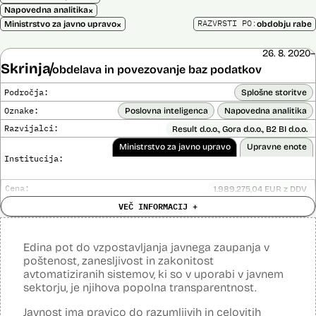
×
Napovedna analitika
×
RAZVRSTI PO:
Ministrstvo za javno upravo
obdobju rabe
26. 8. 2020–
Skrinja
obdelava in povezovanje baz podatkov
Področja:
Splošne storitve
Oznake:
Poslovna inteligenca
Napovedna analitika
Razvijalci:
Result d.o.o., Gora d.o.o., B2 BI d.o.o.
Ministrstvo za javno upravo
Upravne enote
Institucija:
Cena:
1.989.275,04 EUR z DDV
Analiza učinka na človekove pravice
VEČ INFORMACIJ +
Ne
opravljena:
Analiza učinka na osebne podatke opravljena:
Da
?
Edina pot do vzpostavljanja javnega zaupanja v
Posodobljeno: 3. december 2024
poštenost, zanesljivost in zakonitost
Sistem omogoča obdelavo in vizualizacijo podatkov, povezovanje baz
avtomatiziranih sistemov, ki so v uporabi v javnem
podatkov, pripravo poročil, dinamično raziskovanje podatkov, uporabo
sektorju, je njihova popolna transparentnost.
napovedne analitike, opazovanje gibanja podatkov v različnih
vizualizacijah in odkrivanje vzorcev, oblikovanje različnih scenarijev
(če – potem), simulacije kompleksnejših problemov in scenarijev,
Javnost ima pravico do razumljivih in celovitih