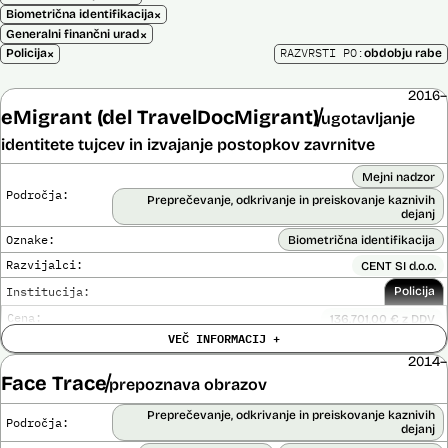
×
Biometrična identifikacija
×
Generalni finančni urad
×
RAZVRSTI PO:
Policija
obdobju rabe
2016–
eMigrant (del TravelDocMigrant)
ugotavljanje
identitete tujcev in izvajanje postopkov zavrnitve
Mejni nadzor
Področja:
Preprečevanje, odkrivanje in preiskovanje kaznivih
dejanj
Oznake:
Biometrična identifikacija
Razvijalci:
CENT SI d.o.o.
Institucija:
Policija
Cena:
136.701,00 € z DDV
VEČ INFORMACIJ +
Analiza učinka na človekove pravice
Ne
opravljena:
2014–
Analiza učinka na osebne podatke opravljena:
Ne
Face Trace
prepoznava obrazov
Posodobljeno: 3. december 2024
Preprečevanje, odkrivanje in preiskovanje kaznivih
Področja:
S pomočjo sistema policija ugotavlja identiteto in registrira ilegalne
dejanj
migrante, preverja potnike na mejnih prehodih in izvaja postopke