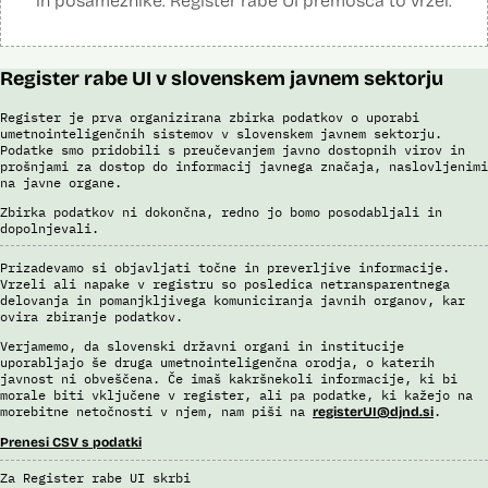
in posameznike. Register rabe UI premošča to vrzel.
Viri:
Brošura 60 let informacijsko telekomunikacijskega sistema policije
Register rabe UI v slovenskem javnem sektorju
Spletno mesto podjetja Neurotechnology, podstran VeriLook
Poročilo Automating Society report 2020 za Slovenijo
Register je prva organizirana zbirka podatkov o uporabi
Odgovor na zahtevo za dostop do informacij javnega značaja
umetnointeligenčnih sistemov v slovenskem javnem sektorju.
Dokument Povabilo k oddaji ponudbe
Podatke smo pridobili s preučevanjem javno dostopnih virov in
Dokument Obvestilo o oddaji naročila
prošnjami za dostop do informacij javnega značaja, naslovljenimi
na javne organe.
Zbirka podatkov ni dokončna, redno jo bomo posodabljali in
dopolnjevali.
Prizadevamo si objavljati točne in preverljive informacije.
Vrzeli ali napake v registru so posledica netransparentnega
delovanja in pomanjkljivega komuniciranja javnih organov, kar
ovira zbiranje podatkov.
Verjamemo, da slovenski državni organi in institucije
uporabljajo še druga umetnointeligenčna orodja, o katerih
javnost ni obveščena. Če imaš kakršnekoli informacije, ki bi
morale biti vključene v register, ali pa podatke, ki kažejo na
morebitne netočnosti v njem, nam piši na
.
registerUI@djnd.si
Prenesi CSV s podatki
Za Register rabe UI skrbi