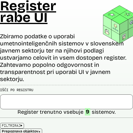
Register
rabe UI
Zbiramo podatke o uporabi
umetnointeligenčnih sistemov v slovenskem
javnem sektorju ter na njihovi podlagi
ustvarjamo celovit in vsem dostopen register.
Zahtevamo popolno odgovornost in
transparentnost pri uporabi UI v javnem
sektorju.
IŠČI PO REGISTRU
Register trenutno vsebuje
9
sistemov.
FILTRIRAJ
×
Prepoznava objektov