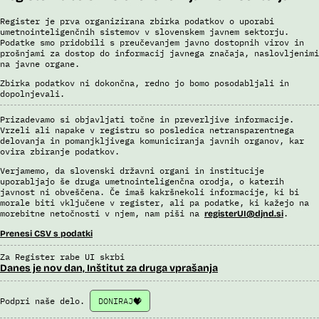
Register je prva organizirana zbirka podatkov o uporabi
umetnointeligenčnih sistemov v slovenskem javnem sektorju.
Podatke smo pridobili s preučevanjem javno dostopnih virov in
prošnjami za dostop do informacij javnega značaja, naslovljenimi
na javne organe.
Zbirka podatkov ni dokončna, redno jo bomo posodabljali in
dopolnjevali.
Prizadevamo si objavljati točne in preverljive informacije.
Vrzeli ali napake v registru so posledica netransparentnega
delovanja in pomanjkljivega komuniciranja javnih organov, kar
ovira zbiranje podatkov.
Verjamemo, da slovenski državni organi in institucije
uporabljajo še druga umetnointeligenčna orodja, o katerih
javnost ni obveščena. Če imaš kakršnekoli informacije, ki bi
morale biti vključene v register, ali pa podatke, ki kažejo na
morebitne netočnosti v njem, nam piši na
.
registerUI@djnd.si
Prenesi CSV s podatki
Za Register rabe UI skrbi
Danes je nov dan, Inštitut za druga vprašanja
Podpri naše delo.
DONIRAJ