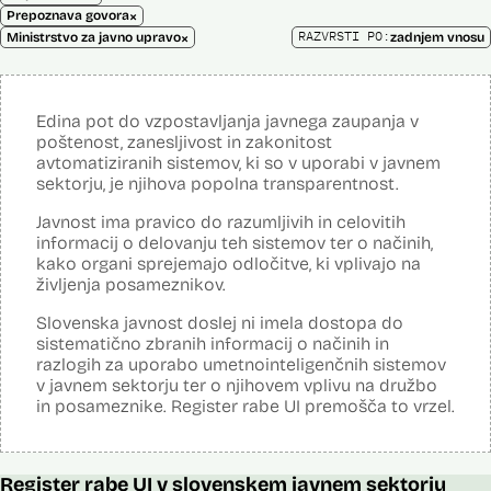
×
Prepoznava govora
×
RAZVRSTI PO:
Ministrstvo za javno upravo
zadnjem vnosu
Edina pot do vzpostavljanja javnega zaupanja v
poštenost, zanesljivost in zakonitost
avtomatiziranih sistemov, ki so v uporabi v javnem
sektorju, je njihova popolna transparentnost.
Javnost ima pravico do razumljivih in celovitih
informacij o delovanju teh sistemov ter o načinih,
kako organi sprejemajo odločitve, ki vplivajo na
življenja posameznikov.
Slovenska javnost doslej ni imela dostopa do
sistematično zbranih informacij o načinih in
razlogih za uporabo umetnointeligenčnih sistemov
v javnem sektorju ter o njihovem vplivu na družbo
in posameznike. Register rabe UI premošča to vrzel.
Register rabe UI v slovenskem javnem sektorju