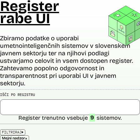
Register
rabe UI
Zbiramo podatke o uporabi
umetnointeligenčnih sistemov v slovenskem
javnem sektorju ter na njihovi podlagi
ustvarjamo celovit in vsem dostopen register.
Zahtevamo popolno odgovornost in
transparentnost pri uporabi UI v javnem
sektorju.
IŠČI PO REGISTRU
Register trenutno vsebuje
9
sistemov.
FILTRIRAJ
×
Mejni nadzor