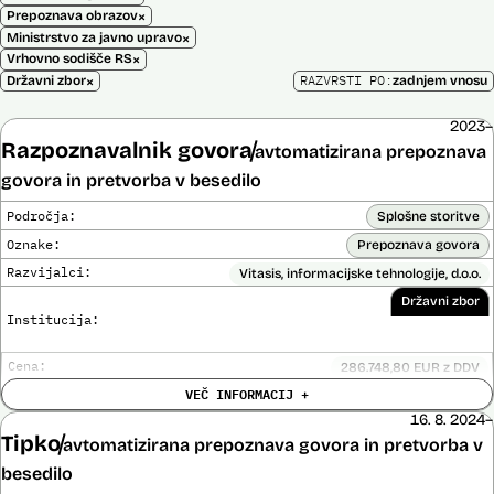
×
Prepoznava obrazov
×
Ministrstvo za javno upravo
×
Vrhovno sodišče RS
×
RAZVRSTI PO:
Državni zbor
zadnjem vnosu
2023–
Razpoznavalnik govora
avtomatizirana prepoznava
govora in pretvorba v besedilo
Področja:
Splošne storitve
Oznake:
Prepoznava govora
Razvijalci:
Vitasis, informacijske tehnologije, d.o.o.
Državni zbor
Institucija:
Cena:
286.748,80 EUR z DDV
Trajanje
VEČ INFORMACIJ +
Do 31. 10. 2025
licence:
16. 8. 2024–
Analiza učinka na človekove pravice
Ne
Tipko
opravljena:
avtomatizirana prepoznava govora in pretvorba v
Analiza učinka na osebne podatke opravljena:
Ne
besedilo