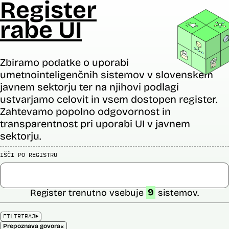
Register
rabe UI
Zbiramo podatke o uporabi
umetnointeligenčnih sistemov v slovenskem
javnem sektorju ter na njihovi podlagi
ustvarjamo celovit in vsem dostopen register.
Zahtevamo popolno odgovornost in
transparentnost pri uporabi UI v javnem
sektorju.
IŠČI PO REGISTRU
Register trenutno vsebuje
9
sistemov.
FILTRIRAJ
×
Prepoznava govora