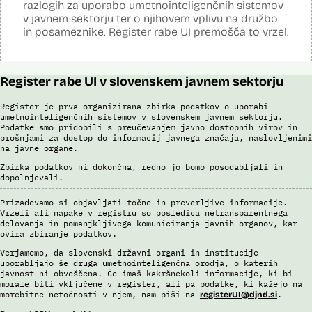
razlogih za uporabo umetnointeligenčnih sistemov
v javnem sektorju ter o njihovem vplivu na družbo
in posameznike. Register rabe UI premošča to vrzel.
Register rabe UI v slovenskem javnem sektorju
Register je prva organizirana zbirka podatkov o uporabi
umetnointeligenčnih sistemov v slovenskem javnem sektorju.
Podatke smo pridobili s preučevanjem javno dostopnih virov in
prošnjami za dostop do informacij javnega značaja, naslovljenimi
na javne organe.
Zbirka podatkov ni dokončna, redno jo bomo posodabljali in
dopolnjevali.
Prizadevamo si objavljati točne in preverljive informacije.
Vrzeli ali napake v registru so posledica netransparentnega
delovanja in pomanjkljivega komuniciranja javnih organov, kar
ovira zbiranje podatkov.
Verjamemo, da slovenski državni organi in institucije
uporabljajo še druga umetnointeligenčna orodja, o katerih
javnost ni obveščena. Če imaš kakršnekoli informacije, ki bi
morale biti vključene v register, ali pa podatke, ki kažejo na
morebitne netočnosti v njem, nam piši na
.
registerUI@djnd.si