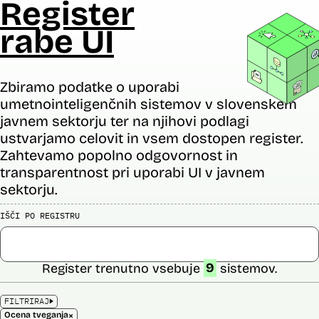
Register
rabe UI
Zbiramo podatke o uporabi
umetnointeligenčnih sistemov v slovenskem
javnem sektorju ter na njihovi podlagi
ustvarjamo celovit in vsem dostopen register.
Zahtevamo popolno odgovornost in
transparentnost pri uporabi UI v javnem
sektorju.
IŠČI PO REGISTRU
Register trenutno vsebuje
9
sistemov.
FILTRIRAJ
×
Ocena tveganja