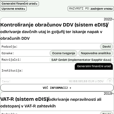
×
Generalni finančni urad
×
RAZVRSTI PO:
Upravne enote
zadnjem vnosu
2022–
Kontroliranje obračunov DDV (sistem eDIS)
odkrivanje davčnih utaj in goljufij ter iskanje napak v
obračunih DDV
Področja:
Davki
Oznake:
Ocena tveganja
Napovedna analitika
Razvijalci:
SAP GmbH (implementator Sapphir d.o.o.)
Generalni finančni urad
Institucija:
Cena:
16.188.185,88 EUR z DDV
?
Trajanje
VEČ INFORMACIJ +
Ni časovno omejena
licence:
2019–
Analiza učinka na človekove pravice
Ne
VAT-R (sistem eDIS)
opravljena:
odkrivanje nepravilnosti ali
Analiza učinka na osebne podatke opravljena:
Ne
?
odstopanj v VAT-R zahtevkih
Posodobljeno: 3. december 2024