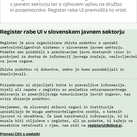
kontrole zaznajo izbrano nepravilnost ali odstopanje, se zahtevek
v javnem sektorju ter o njihovem vplivu na družbo
Dosje javnega naročila (2023)
dodeli uslužbencu v vsebinsko kontrolo. Umetnointeligenčni sistem
in posameznike. Register rabe UI premošča to vrzel.
deluje kot dodatna kontrola in temelji na prediktivnem modelu. Vsak
VAT-R zahtevek vsebuje enega ali več računov. Za vsak račun se
izračuna ocena tveganja, ki je 0 ali 1. Če je 1, ga sistem določi kot
tveganega, če je 0, ga sistem zazna kot netveganega. Na tej podlagi
se šteje, da je tvegan VAT-R zahtevek, ki vsebuje vsaj en tvegan
Register rabe UI v slovenskem javnem sektorju
račun. O zahtevkih VAT-R, ki so ocenjeni kot tvegani ali na katerih se
prožijo druga poslovna pravila, vedno vsebinsko odločajo uslužbenci
Register je prva organizirana zbirka podatkov o uporabi
FURS.
umetnointeligenčnih sistemov v slovenskem javnem sektorju.
Podatke smo pridobili s preučevanjem javno dostopnih virov in
V okviru razvoja je bila izvedena analiza in izbor modelov za področje
prošnjami za dostop do informacij javnega značaja, naslovljenimi
VAT-R z orodjem SAP Data Intelligence. Narejena je bila analiza
na javne organe.
podatkov, izbrani so bili relevantni atributi za modeliranje, pripravljena
je bila učna in testna množica podatkov ter validacijska množica. Z
Zbirka podatkov ni dokončna, redno jo bomo posodabljali in
uporabo funkcionalnosti AutoML je bilo kreiranih cca. 1000 modelov. V
dopolnjevali.
nadaljevanju se v več fazah izloča manj ustrezne modele in na koncu
izbere enega, ki se ga potem uporabi v produkciji.
Prizadevamo si objavljati točne in preverljive informacije.
Vrzeli ali napake v registru so posledica netransparentnega
Viri:
delovanja in pomanjkljivega komuniciranja javnih organov, kar
ovira zbiranje podatkov.
Odgovor na zahtevo za dostop do informacij javnega značaja
Postopek izdelave prediktivnega modela
Verjamemo, da slovenski državni organi in institucije
uporabljajo še druga umetnointeligenčna orodja, o katerih
Povezava na spletno mesto SAP
javnost ni obveščena. Če imaš kakršnekoli informacije, ki bi
Dosje javnega naročila (2021)
morale biti vključene v register, ali pa podatke, ki kažejo na
Dosje javnega naročila (2023)
morebitne netočnosti v njem, nam piši na
.
registerUI@djnd.si
Letno poročilo Finančne uprave za leto 2022
Prenesi CSV s podatki