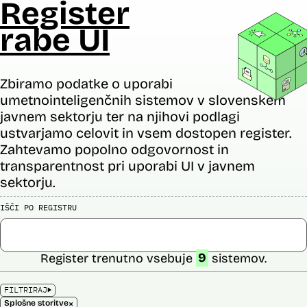
Register
rabe UI
Zbiramo podatke o uporabi
umetnointeligenčnih sistemov v slovenskem
javnem sektorju ter na njihovi podlagi
ustvarjamo celovit in vsem dostopen register.
Zahtevamo popolno odgovornost in
transparentnost pri uporabi UI v javnem
sektorju.
IŠČI PO REGISTRU
Register trenutno vsebuje
9
sistemov.
FILTRIRAJ
×
Splošne storitve