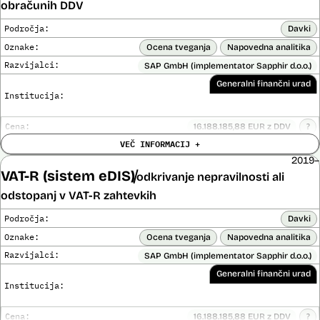
obračunih DDV
Posodobljeno: 3. december 2024
Sistem avtomatizirano zbira, obdeluje, presoja varnostna tveganja ter
Področja:
Davki
posreduje podatke iz evidence potnikov, prijavljenih na let, in iz
evidence potnikov iz sistema rezervacij letalskih vozovnic. Po
Oznake:
Ocena tveganja
Napovedna analitika
avtomatiziranem preverjanju podatkov PNR (Passenger Name
Razvijalci:
SAP GmbH (implementator Sapphir d.o.o.)
Record) in API (Advanced Passenger Information) v primeru ujemanja
v evidencah policije, SIS in Interpola poda rezultat v obliki "zadetek oz.
Generalni finančni urad
ni zadetka" z navedbo sklopa evidenc, v katerih je prišlo do ujemanja,
Institucija:
ter navedbo, ali se ujemanje nanaša na podatke o osebi ali na
podatke o potovalnem dokumentu. V primeru ujemanja poda tudi
podatke, na podlagi katerih je prišlo do ujemanja med preverjenimi
Cena:
16.188.185,88 EUR z DDV
?
podatki in ocenjevalnimi merili.
Trajanje
VEČ INFORMACIJ +
Ni časovno omejena
licence:
Ocenjevalna merila so oblikovana z analitično obdelavo podatkov, pri
2019–
Analiza učinka na človekove pravice
čemer se oblikujejo indikatorji tveganja, ki predstavljajo posamezne
Ne
VAT-R (sistem eDIS)
opravljena:
odkrivanje nepravilnosti ali
podatke, za katere je bilo pri analitični obdelavi ugotovljeno, da
Analiza učinka na osebne podatke opravljena:
Ne
?
predstavljajo specifične potovalne vzorce storilcev terorističnih in
odstopanj v VAT-R zahtevkih
drugih hudih kaznivih dejanj oziroma njihovih žrtev ter zato
omogočajo usmerjeno delo policije in drugih pristojnih organov na
Posodobljeno: 3. december 2024
Področja:
Davki
takšne osebe. Nacionalna enota za informacije o potnikih lahko glede
V okviru sistema eDIS finančna uprava uporablja umetnointeligenčne
na utemeljene razloge v posamičnem primeru posreduje podatke
sisteme za odkrivanje shem davčnih utaj in davčnih goljufij ter
Oznake:
Ocena tveganja
Napovedna analitika
potnikov, prijavljenih na let, oziroma podatke potnikov iz sistema
iskanje napak v obračunih DDV.
Razvijalci:
SAP GmbH (implementator Sapphir d.o.o.)
rezervacij letalskih vozovnic oziroma rezultate njihove obdelave
Davčni zavezanci oddajajo DDV obračune prek sistema eDavki v
drugim enotam policije.
Generalni finančni urad
elektronski obliki, vsak oddan obračun DDV se prenese v zaledni
Institucija:
Uslužbenci nacionalne enote za informacije o potnikih vsa ujemanja
sistem, ob tem pa se sprožijo različne kontrole. V primeru, da kontrole
pri avtomatizirani obdelavi podatkov ter varnostna tveganja
zaznajo izbrano nepravilnost ali odstopanje, se obračun DDV dodeli
posamično pregledajo še z neavtomatiziranimi sredstvi.
uslužbencu v vsebinsko kontrolo. Umetnointeligenčni sistem deluje
Cena:
16.188.185,88 EUR z DDV
?