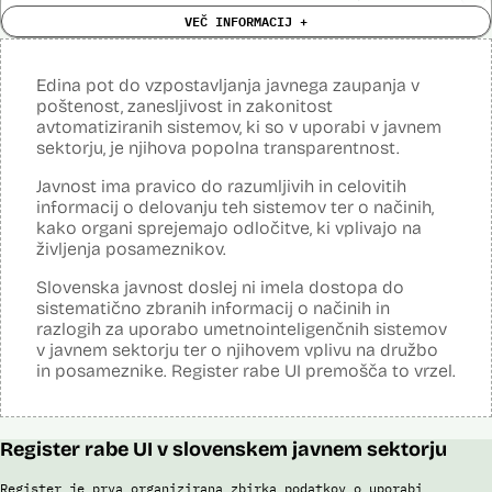
kot dodatna kontrola. Za vsak DDV-O se izračuna ocena tveganja v
Trajanje
VEČ INFORMACIJ +
Sistem uporablja sledeče vire podatkov: Evidenca potnikov,
Ni časovno omejena
razmerju med 0 in 1. Bližje 1 je ocena, večjo tveganost je obračunu
licence:
prijavljenih na let, Evidenca potnikov iz sistema rezervacij letalskih
določil sistem. Določeni obračuni DDV, pri katerih se preostale
Analiza učinka na človekove pravice
vozovnic, Evidence policije, Schengenskega informacijskega sistema,
Ne
kontrole ne sprožijo, so lahko zaradi višine tveganosti, ki jo dodeli
opravljena:
Interpola.
umetnointeligenčni sistem, prav tako dodeljeni uslužbencem v
Edina pot do vzpostavljanja javnega zaupanja v
Analiza učinka na osebne podatke opravljena:
Ne
?
pregled.
poštenost, zanesljivost in zakonitost
Viri:
avtomatiziranih sistemov, ki so v uporabi v javnem
Izdelava modelov poteka z orodjem SAP Data Intelligence. To orodje
Posodobljeno: 3. december 2024
Brošura 60 let informacijsko telekomunikacijskega sistema policije
sektorju, je njihova popolna transparentnost.
V okviru sistema eDIS finančna uprava uporablja umetnointeligenčne
v fazi izdelave ustvari veliko število modelov (več kot 1000), nato se v
Odgovor na zahtevek za informacije javnega značaja
sisteme za odkrivanje nepravilnosti ali odstopanj v VAT-R zahtevkih
več fazah izloča manj ustrezne modele in na koncu izbere enega, ki
tujih davčnih zavezancev s sedežem v drugih državah članicah EU za
se ga potem uporabi v produkciji.
Javnost ima pravico do razumljivih in celovitih
vračilo DDV plačanega v Sloveniji. Sistem uporablja prediktivno
informacij o delovanju teh sistemov ter o načinih,
analitiko, ki z metodami strojnega učenja na podatkih iz zahtevkov in
Viri:
kako organi sprejemajo odločitve, ki vplivajo na
drugih podatkov, do katerih dostopa FURS, ustvarja modele, ki
Odgovor na zahtevo za dostop do informacij javnega značaja
življenja posameznikov.
računajo tveganost.
Postopek izdelave prediktivnega modela
Za vsak prejet zahtevek se v zalednem sistemu prožijo kontrole
Slovenska javnost doslej ni imela dostopa do
Poročilo Automating Society report 2020 za Slovenijo
(poslovna pravila, določena na podlagi izkušenj poslovnih uporabnikov,
sistematično zbranih informacij o načinih in
Povezava na spletno mesto SAP
ki določajo uvrščanje zahtevkov v proces kontrole). V primeru, da
razlogih za uporabo umetnointeligenčnih sistemov
Dosje javnega naročila (2021)
kontrole zaznajo izbrano nepravilnost ali odstopanje, se zahtevek
v javnem sektorju ter o njihovem vplivu na družbo
Dosje javnega naročila (2023)
dodeli uslužbencu v vsebinsko kontrolo. Umetnointeligenčni sistem
in posameznike. Register rabe UI premošča to vrzel.
deluje kot dodatna kontrola in temelji na prediktivnem modelu. Vsak
VAT-R zahtevek vsebuje enega ali več računov. Za vsak račun se
izračuna ocena tveganja, ki je 0 ali 1. Če je 1, ga sistem določi kot
tveganega, če je 0, ga sistem zazna kot netveganega. Na tej podlagi
se šteje, da je tvegan VAT-R zahtevek, ki vsebuje vsaj en tvegan
Register rabe UI v slovenskem javnem sektorju
račun. O zahtevkih VAT-R, ki so ocenjeni kot tvegani ali na katerih se
prožijo druga poslovna pravila, vedno vsebinsko odločajo uslužbenci
Register je prva organizirana zbirka podatkov o uporabi