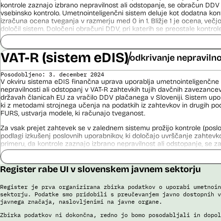
kontrole zaznajo izbrano nepravilnost ali odstopanje, se obračun DDV
vsebinsko kontrolo. Umetnointeligenčni sistem deluje kot dodatna kon
izračuna ocena tveganja v razmerju med 0 in 1. Bližje 1 je ocena, več
določil sistem. Določeni obračuni DDV, pri katerih se preostale kontrole
zaradi višine tveganosti, ki jo dodeli umetnointeligenčni sistem, prav
v pregled.
VAT-R (sistem eDIS)
odkrivanje nepravilno
Izdelava modelov poteka z orodjem SAP Data Intelligence. To orodje v f
število modelov (več kot 1000), nato se v več fazah izloča manj ustr
Posodobljeno: 3. december 2024
izbere enega, ki se ga potem uporabi v produkciji.
V okviru sistema eDIS finančna uprava uporablja umetnointeligenčne 
nepravilnosti ali odstopanj v VAT-R zahtevkih tujih davčnih zavezanc
Viri:
državah članicah EU za vračilo DDV plačanega v Sloveniji. Sistem upora
Odgovor na zahtevo za dostop do informacij javnega značaja
ki z metodami strojnega učenja na podatkih iz zahtevkov in drugih po
Postopek izdelave prediktivnega modela
FURS, ustvarja modele, ki računajo tveganost.
Poročilo Automating Society report 2020 za Slovenijo
Za vsak prejet zahtevek se v zalednem sistemu prožijo kontrole (poslo
Povezava na spletno mesto SAP
podlagi izkušenj poslovnih uporabnikov, ki določajo uvrščanje zahtevko
Dosje javnega naročila (2021)
primeru, da kontrole zaznajo izbrano nepravilnost ali odstopanje, se 
Dosje javnega naročila (2023)
vsebinsko kontrolo. Umetnointeligenčni sistem deluje kot dodatna kont
prediktivnem modelu. Vsak VAT-R zahtevek vsebuje enega ali več raču
izračuna ocena tveganja, ki je 0 ali 1. Če je 1, ga sistem določi kot tve
Register rabe UI v slovenskem javnem sektorju
zazna kot netveganega. Na tej podlagi se šteje, da je tvegan VAT-R za
tvegan račun. O zahtevkih VAT-R, ki so ocenjeni kot tvegani ali na kate
Register je prva organizirana zbirka podatkov o uporabi umetnoin
poslovna pravila, vedno vsebinsko odločajo uslužbenci FURS.
sektorju. Podatke smo pridobili s preučevanjem javno dostopnih v
javnega značaja, naslovljenimi na javne organe.
V okviru razvoja je bila izvedena analiza in izbor modelov za področ
Intelligence. Narejena je bila analiza podatkov, izbrani so bili relevantni
Zbirka podatkov ni dokončna, redno jo bomo posodabljali in dopol