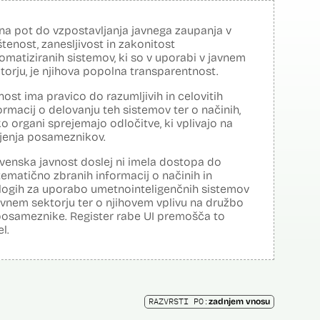
na pot do vzpostavljanja javnega zaupanja v
tenost, zanesljivost in zakonitost
omatiziranih sistemov, ki so v uporabi v javnem
torju, je njihova popolna transparentnost.
nost ima pravico do razumljivih in celovitih
ormacij o delovanju teh sistemov ter o načinih,
o organi sprejemajo odločitve, ki vplivajo na
ljenja posameznikov.
venska javnost doslej ni imela dostopa do
tematično zbranih informacij o načinih in
logih za uporabo umetnointeligenčnih sistemov
avnem sektorju ter o njihovem vplivu na družbo
posameznike. Register rabe UI premošča to
el.
RAZVRSTI PO:
zadnjem vnosu