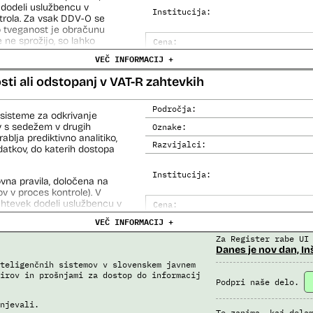
 dodeli uslužbencu v
Institucija:
trola. Za vsak DDV-O se
jo tveganost je obračunu
 ne sprožijo, so lahko
Cena:
 tako dodeljeni uslužbencem
VEČ INFORMACIJ +
Trajanje licence:
Analiza učinka na človekove prav
sti ali odstopanj v VAT-R zahtevkih
azi izdelave ustvari veliko
ezne modele in na koncu
Analiza učinka na osebne podatke
Področja:
sisteme za odkrivanje
ev s sedežem v drugih
Oznake:
blja prediktivno analitiko,
Razvijalci:
datkov, do katerih dostopa
Institucija:
vna pravila, določena na
v v proces kontrole). V
zahtevek dodeli uslužbencu v
Cena:
rola in temelji na
VEČ INFORMACIJ +
Trajanje licence:
nov. Za vsak račun se
ganega, če je 0, ga sistem
Za Register rabe UI
Analiza učinka na človekove prav
htevek, ki vsebuje vsaj en
Danes je nov dan, In
Analiza učinka na osebne podatke
rih se prožijo druga
teligenčnih sistemov v slovenskem javnem
irov in prošnjami za dostop do informacij
Podpri naše delo.
je VAT-R z orodjem SAP Data
 atributi za modeliranje,
njevali.
Te zanima, kaj dela