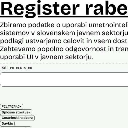
Register rabe
Zbiramo podatke o uporabi umetnointel
sistemov v slovenskem javnem sektorju 
podlagi ustvarjamo celovit in vsem dost
Zahtevamo popolno odgovornost in tran
uporabi UI v javnem sektorju.
IŠČI PO REGISTRU
FILTRIRAJ
×
Splošne storitve
×
Cestninski nadzor
×
Davki