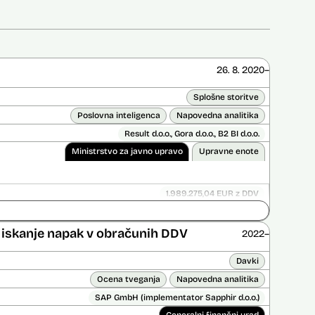
26. 8. 2020–
Splošne storitve
Poslovna inteligenca
Napovedna analitika
Result d.o.o., Gora d.o.o., B2 BI d.o.o.
Ministrstvo za javno upravo
Upravne enote
1.989.275,04 EUR z DDV
ice opravljena:
Ne
 opravljena:
Da
?
er iskanje napak v obračunih DDV
2022–
Davki
Ocena tveganja
Napovedna analitika
SAP GmbH (implementator Sapphir d.o.o.)