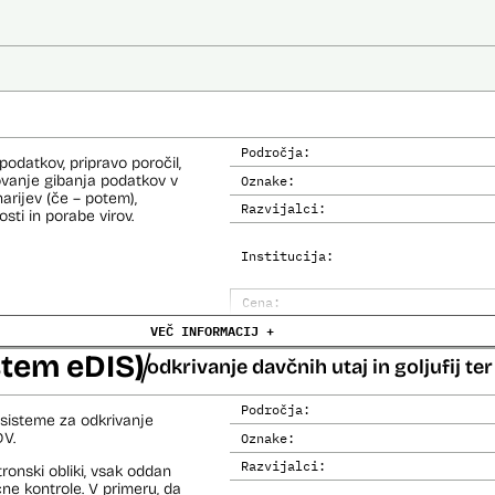
Področja:
odatkov, pripravo poročil,
ovanje gibanja podatkov v
Oznake:
narijev (če – potem),
Razvijalci:
sti in porabe virov.
Institucija:
Cena:
VEČ INFORMACIJ +
Analiza učinka na človekove prav
stem eDIS)
Analiza učinka na osebne podatke
odkrivanje davčnih utaj in goljufij t
Področja:
sisteme za odkrivanje
DV.
Oznake:
Razvijalci:
onski obliki, vsak oddan
ne kontrole. V primeru, da