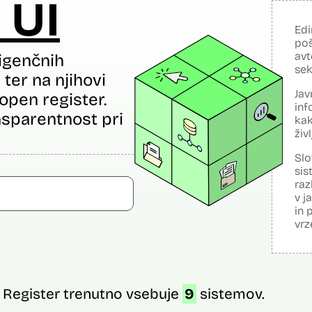
 UI
Edi
poš
avt
igenčnih
sek
ter na njihovi
Jav
open register.
inf
sparentnost pri
kak
živ
Slo
sis
raz
v j
in 
vrz
Register trenutno vsebuje
9
sistemov.