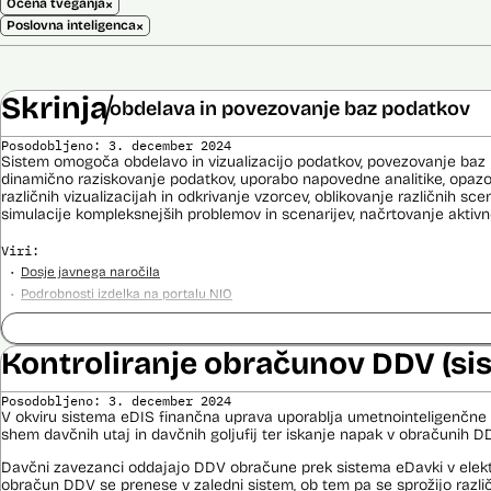
×
Ocena tveganja
×
Poslovna inteligenca
Skrinja
obdelava in povezovanje baz podatkov
Posodobljeno: 3. december 2024
Sistem omogoča obdelavo in vizualizacijo podatkov, povezovanje baz p
dinamično raziskovanje podatkov, uporabo napovedne analitike, opaz
različnih vizualizacijah in odkrivanje vzorcev, oblikovanje različnih sce
simulacije kompleksnejših problemov in scenarijev, načrtovanje aktivno
Viri:
Dosje javnega naročila
Podrobnosti izdelka na portalu NIO
Predstavitev projekta na gov.si
Predstavitev projekta na portalu OECD OPSI
Kontroliranje obračunov DDV (si
Odgovor na zahtevo za dostop do informacij javnega značaja
Tehnične specifikacije iz razpisne dokumentacije
Posodobljeno: 3. december 2024
Promocijska zloženka Skrinja 2.0
V okviru sistema eDIS finančna uprava uporablja umetnointeligenčne 
Ocena učinka na osebne podatke
shem davčnih utaj in davčnih goljufij ter iskanje napak v obračunih D
Davčni zavezanci oddajajo DDV obračune prek sistema eDavki v elektr
obračun DDV se prenese v zaledni sistem, ob tem pa se sprožijo različ