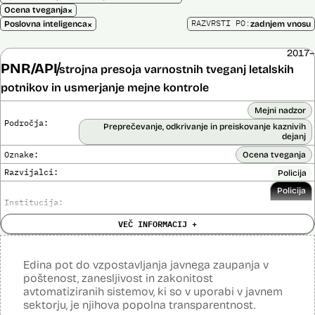
×
Ocena tveganja
×
RAZVRSTI PO:
Poslovna inteligenca
zadnjem vnosu
2017–
PNR/API
strojna presoja varnostnih tveganj letalskih
potnikov in usmerjanje mejne kontrole
Mejni nadzor
Področja:
Preprečevanje, odkrivanje in preiskovanje kaznivih
dejanj
Oznake:
Ocena tveganja
Razvijalci:
Policija
Policija
Institucija:
VEČ INFORMACIJ +
Cena:
Neznana
?
Analiza učinka na človekove pravice
Ne
opravljena:
Edina pot do vzpostavljanja javnega zaupanja v
Analiza učinka na osebne podatke opravljena:
Da
?
poštenost, zanesljivost in zakonitost
avtomatiziranih sistemov, ki so v uporabi v javnem
Posodobljeno: 3. december 2024
sektorju, je njihova popolna transparentnost.
Sistem avtomatizirano zbira, obdeluje, presoja varnostna tveganja ter