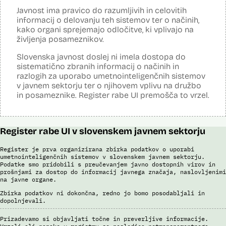
posreduje podatke iz evidence potnikov, prijavljenih na let, in iz
Javnost ima pravico do razumljivih in celovitih
evidence potnikov iz sistema rezervacij letalskih vozovnic. Po
informacij o delovanju teh sistemov ter o načinih,
avtomatiziranem preverjanju podatkov PNR (Passenger Name
Record) in API (Advanced Passenger Information) v primeru ujemanja
kako organi sprejemajo odločitve, ki vplivajo na
v evidencah policije, SIS in Interpola poda rezultat v obliki "zadetek oz.
življenja posameznikov.
ni zadetka" z navedbo sklopa evidenc, v katerih je prišlo do ujemanja,
ter navedbo, ali se ujemanje nanaša na podatke o osebi ali na
Slovenska javnost doslej ni imela dostopa do
podatke o potovalnem dokumentu. V primeru ujemanja poda tudi
sistematično zbranih informacij o načinih in
podatke, na podlagi katerih je prišlo do ujemanja med preverjenimi
razlogih za uporabo umetnointeligenčnih sistemov
podatki in ocenjevalnimi merili.
v javnem sektorju ter o njihovem vplivu na družbo
Ocenjevalna merila so oblikovana z analitično obdelavo podatkov, pri
in posameznike. Register rabe UI premošča to vrzel.
čemer se oblikujejo indikatorji tveganja, ki predstavljajo posamezne
podatke, za katere je bilo pri analitični obdelavi ugotovljeno, da
predstavljajo specifične potovalne vzorce storilcev terorističnih in
drugih hudih kaznivih dejanj oziroma njihovih žrtev ter zato
Register rabe UI v slovenskem javnem sektorju
omogočajo usmerjeno delo policije in drugih pristojnih organov na
takšne osebe. Nacionalna enota za informacije o potnikih lahko glede
na utemeljene razloge v posamičnem primeru posreduje podatke
Register je prva organizirana zbirka podatkov o uporabi
potnikov, prijavljenih na let, oziroma podatke potnikov iz sistema
umetnointeligenčnih sistemov v slovenskem javnem sektorju.
rezervacij letalskih vozovnic oziroma rezultate njihove obdelave
Podatke smo pridobili s preučevanjem javno dostopnih virov in
prošnjami za dostop do informacij javnega značaja, naslovljenimi
drugim enotam policije.
na javne organe.
Uslužbenci nacionalne enote za informacije o potnikih vsa ujemanja
Zbirka podatkov ni dokončna, redno jo bomo posodabljali in
pri avtomatizirani obdelavi podatkov ter varnostna tveganja
dopolnjevali.
posamično pregledajo še z neavtomatiziranimi sredstvi.
Sistem uporablja sledeče vire podatkov: Evidenca potnikov,
Prizadevamo si objavljati točne in preverljive informacije.