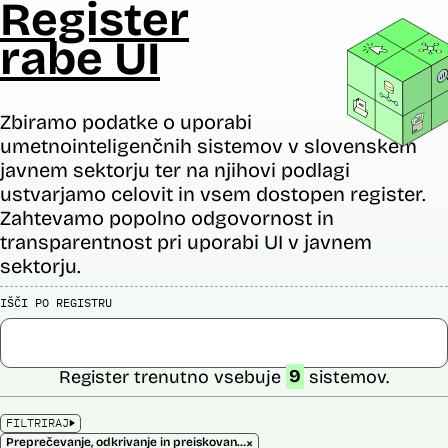
Register
rabe UI
Zbiramo podatke o uporabi
umetnointeligenčnih sistemov v slovenskem
javnem sektorju ter na njihovi podlagi
ustvarjamo celovit in vsem dostopen register.
Zahtevamo popolno odgovornost in
transparentnost pri uporabi UI v javnem
sektorju.
IŠČI PO REGISTRU
Register trenutno vsebuje
9
sistemov.
FILTRIRAJ
×
Preprečevanje, odkrivanje in preiskovanje kaznivih dejanj