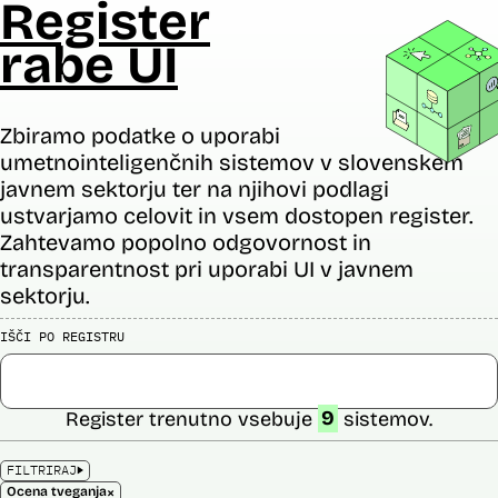
Register
rabe UI
Zbiramo podatke o uporabi
umetnointeligenčnih sistemov v slovenskem
javnem sektorju ter na njihovi podlagi
ustvarjamo celovit in vsem dostopen register.
Zahtevamo popolno odgovornost in
transparentnost pri uporabi UI v javnem
sektorju.
IŠČI PO REGISTRU
Register trenutno vsebuje
9
sistemov.
FILTRIRAJ
×
Ocena tveganja