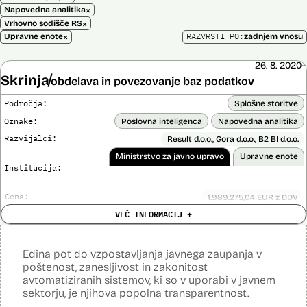
×
Napovedna analitika
×
Vrhovno sodišče RS
×
RAZVRSTI PO:
Upravne enote
zadnjem vnosu
26. 8. 2020–
Skrinja
obdelava in povezovanje baz podatkov
Področja:
Splošne storitve
Oznake:
Poslovna inteligenca
Napovedna analitika
Razvijalci:
Result d.o.o., Gora d.o.o., B2 BI d.o.o.
Ministrstvo za javno upravo
Upravne enote
Institucija:
Cena:
1.989.275,04 EUR z DDV
Analiza učinka na človekove pravice
VEČ INFORMACIJ +
Ne
opravljena:
Analiza učinka na osebne podatke opravljena:
Da
?
Edina pot do vzpostavljanja javnega zaupanja v
Posodobljeno: 3. december 2024
poštenost, zanesljivost in zakonitost
Sistem omogoča obdelavo in vizualizacijo podatkov, povezovanje baz
avtomatiziranih sistemov, ki so v uporabi v javnem
podatkov, pripravo poročil, dinamično raziskovanje podatkov, uporabo
sektorju, je njihova popolna transparentnost.
napovedne analitike, opazovanje gibanja podatkov v različnih
vizualizacijah in odkrivanje vzorcev, oblikovanje različnih scenarijev