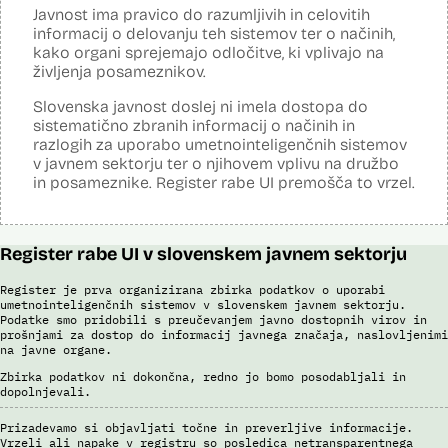
(če – potem), simulacije kompleksnejših problemov in scenarijev,
Javnost ima pravico do razumljivih in celovitih
načrtovanje aktivnosti in porabe virov.
informacij o delovanju teh sistemov ter o načinih,
kako organi sprejemajo odločitve, ki vplivajo na
Viri:
življenja posameznikov.
Dosje javnega naročila
Podrobnosti izdelka na portalu NIO
Slovenska javnost doslej ni imela dostopa do
Predstavitev projekta na gov.si
sistematično zbranih informacij o načinih in
Predstavitev projekta na portalu OECD OPSI
razlogih za uporabo umetnointeligenčnih sistemov
Odgovor na zahtevo za dostop do informacij javnega značaja
v javnem sektorju ter o njihovem vplivu na družbo
Tehnične specifikacije iz razpisne dokumentacije
in posameznike. Register rabe UI premošča to vrzel.
Promocijska zloženka Skrinja 2.0
Ocena učinka na osebne podatke
Register rabe UI v slovenskem javnem sektorju
Register je prva organizirana zbirka podatkov o uporabi
umetnointeligenčnih sistemov v slovenskem javnem sektorju.
Podatke smo pridobili s preučevanjem javno dostopnih virov in
prošnjami za dostop do informacij javnega značaja, naslovljenimi
na javne organe.
Zbirka podatkov ni dokončna, redno jo bomo posodabljali in
dopolnjevali.
Prizadevamo si objavljati točne in preverljive informacije.
Vrzeli ali napake v registru so posledica netransparentnega