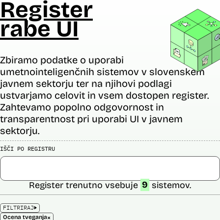
Register
rabe UI
Zbiramo podatke o uporabi
umetnointeligenčnih sistemov v slovenskem
javnem sektorju ter na njihovi podlagi
ustvarjamo celovit in vsem dostopen register.
Zahtevamo popolno odgovornost in
transparentnost pri uporabi UI v javnem
sektorju.
IŠČI PO REGISTRU
Register trenutno vsebuje
9
sistemov.
FILTRIRAJ
×
Ocena tveganja