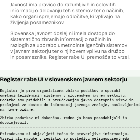
(če – potem), simulacije kompleksnejših problemov in scenarijev,
Javnost ima pravico do razumljivih in celovitih
načrtovanje aktivnosti in porabe virov.
informacij o delovanju teh sistemov ter o načinih,
kako organi sprejemajo odločitve, ki vplivajo na
Viri:
življenja posameznikov.
Dosje javnega naročila
Podrobnosti izdelka na portalu NIO
Slovenska javnost doslej ni imela dostopa do
Predstavitev projekta na gov.si
sistematično zbranih informacij o načinih in
Predstavitev projekta na portalu OECD OPSI
razlogih za uporabo umetnointeligenčnih sistemov
Odgovor na zahtevo za dostop do informacij javnega značaja
v javnem sektorju ter o njihovem vplivu na družbo
Tehnične specifikacije iz razpisne dokumentacije
in posameznike. Register rabe UI premošča to vrzel.
Promocijska zloženka Skrinja 2.0
Ocena učinka na osebne podatke
Register rabe UI v slovenskem javnem sektorju
Register je prva organizirana zbirka podatkov o uporabi
umetnointeligenčnih sistemov v slovenskem javnem sektorju.
Podatke smo pridobili s preučevanjem javno dostopnih virov in
prošnjami za dostop do informacij javnega značaja, naslovljenimi
na javne organe.
Zbirka podatkov ni dokončna, redno jo bomo posodabljali in
dopolnjevali.
Prizadevamo si objavljati točne in preverljive informacije.
Vrzeli ali napake v registru so posledica netransparentnega