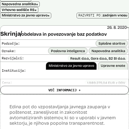
×
Napovedna analitika
×
Vrhovno sodišče RS
×
RAZVRSTI PO:
Ministrstvo za javno upravo
zadnjem vnosu
26. 8. 2020–
Skrinja
obdelava in povezovanje baz podatkov
Področja:
Splošne storitve
Oznake:
Poslovna inteligenca
Napovedna analitika
Razvijalci:
Result d.o.o., Gora d.o.o., B2 BI d.o.o.
Ministrstvo za javno upravo
Upravne enote
Institucija:
Cena:
1.989.275,04 EUR z DDV
Analiza učinka na človekove pravice
VEČ INFORMACIJ +
Ne
opravljena:
Analiza učinka na osebne podatke opravljena:
Da
?
Edina pot do vzpostavljanja javnega zaupanja v
Posodobljeno: 3. december 2024
poštenost, zanesljivost in zakonitost
Sistem omogoča obdelavo in vizualizacijo podatkov, povezovanje baz
avtomatiziranih sistemov, ki so v uporabi v javnem
podatkov, pripravo poročil, dinamično raziskovanje podatkov, uporabo
sektorju, je njihova popolna transparentnost.
napovedne analitike, opazovanje gibanja podatkov v različnih
vizualizacijah in odkrivanje vzorcev, oblikovanje različnih scenarijev