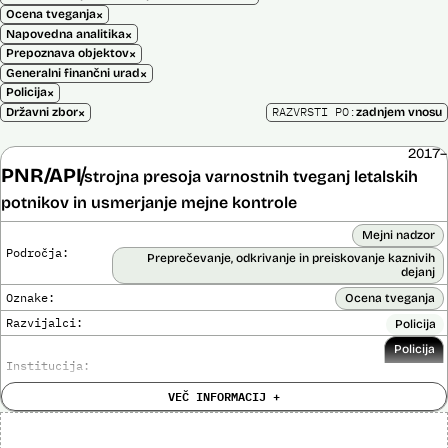
×
Ocena tveganja
×
Napovedna analitika
×
Prepoznava objektov
×
Generalni finančni urad
×
Policija
×
RAZVRSTI PO:
Državni zbor
zadnjem vnosu
2017–
PNR/API
strojna presoja varnostnih tveganj letalskih
potnikov in usmerjanje mejne kontrole
Mejni nadzor
Področja:
Preprečevanje, odkrivanje in preiskovanje kaznivih
dejanj
Oznake:
Ocena tveganja
Razvijalci:
Policija
Policija
Institucija:
VEČ INFORMACIJ +
Cena:
Neznana
?
Analiza učinka na človekove pravice
Ne
opravljena: