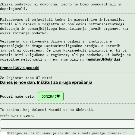
Uslužbenci nacionalne enote za informacije o potnikih vsa ujemanja
Zbirka podatkov ni dokončna, redno jo bomo posodabljali in
pri avtomatizirani obdelavi podatkov ter varnostna tveganja
dopolnjevali.
posamično pregledajo še z neavtomatiziranimi sredstvi.
Sistem uporablja sledeče vire podatkov: Evidenca potnikov,
Prizadevamo si objavljati točne in preverljive informacije.
prijavljenih na let, Evidenca potnikov iz sistema rezervacij letalskih
Vrzeli ali napake v registru so posledica netransparentnega
delovanja in pomanjkljivega komuniciranja javnih organov, kar
vozovnic, Evidence policije, Schengenskega informacijskega sistema,
ovira zbiranje podatkov.
Interpola.
Verjamemo, da slovenski državni organi in institucije
Viri:
uporabljajo še druga umetnointeligenčna orodja, o katerih
Brošura 60 let informacijsko telekomunikacijskega sistema policije
javnost ni obveščena. Če imaš kakršnekoli informacije, ki bi
morale biti vključene v register, ali pa podatke, ki kažejo na
Odgovor na zahtevek za informacije javnega značaja
morebitne netočnosti v njem, nam piši na
.
registerUI@djnd.si
Prenesi CSV s podatki
Za Register rabe UI skrbi
Danes je nov dan, Inštitut za druga vprašanja
Podpri naše delo.
DONIRAJ
Te zanima, kaj delamo? Naroči se na Občasnik!
VPIŠI SVOJ E-NASLOV
Strinjam se, da mi Danes je nov dan po e-pošti pošilja Občasnik in