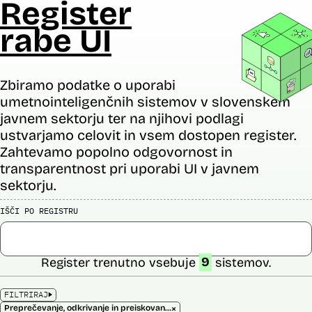
Register
rabe UI
Zbiramo podatke o uporabi
umetnointeligenčnih sistemov v slovenskem
javnem sektorju ter na njihovi podlagi
ustvarjamo celovit in vsem dostopen register.
Zahtevamo popolno odgovornost in
transparentnost pri uporabi UI v javnem
sektorju.
IŠČI PO REGISTRU
Register trenutno vsebuje
9
sistemov.
FILTRIRAJ
×
Preprečevanje, odkrivanje in preiskovanje kaznivih dejanj