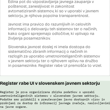
Edina pot do vzpostavljanja javnega zaupanja v
Analiza učinka na osebne podatke opravljena:
Da
?
poštenost, zanesljivost in zakonitost
avtomatiziranih sistemov, ki so v uporabi v javnem
Posodobljeno: 3. december 2024
sektorju, je njihova popolna transparentnost.
Sistem avtomatizirano zbira, obdeluje, presoja varnostna tveganja ter
posreduje podatke iz evidence potnikov, prijavljenih na let, in iz
Javnost ima pravico do razumljivih in celovitih
evidence potnikov iz sistema rezervacij letalskih vozovnic. Po
informacij o delovanju teh sistemov ter o načinih,
avtomatiziranem preverjanju podatkov PNR (Passenger Name
Record) in API (Advanced Passenger Information) v primeru ujemanja
kako organi sprejemajo odločitve, ki vplivajo na
v evidencah policije, SIS in Interpola poda rezultat v obliki "zadetek oz.
življenja posameznikov.
ni zadetka" z navedbo sklopa evidenc, v katerih je prišlo do ujemanja,
ter navedbo, ali se ujemanje nanaša na podatke o osebi ali na
Slovenska javnost doslej ni imela dostopa do
podatke o potovalnem dokumentu. V primeru ujemanja poda tudi
sistematično zbranih informacij o načinih in
podatke, na podlagi katerih je prišlo do ujemanja med preverjenimi
razlogih za uporabo umetnointeligenčnih sistemov
podatki in ocenjevalnimi merili.
v javnem sektorju ter o njihovem vplivu na družbo
Ocenjevalna merila so oblikovana z analitično obdelavo podatkov, pri
in posameznike. Register rabe UI premošča to vrzel.
čemer se oblikujejo indikatorji tveganja, ki predstavljajo posamezne
podatke, za katere je bilo pri analitični obdelavi ugotovljeno, da
predstavljajo specifične potovalne vzorce storilcev terorističnih in
drugih hudih kaznivih dejanj oziroma njihovih žrtev ter zato
Register rabe UI v slovenskem javnem sektorju
omogočajo usmerjeno delo policije in drugih pristojnih organov na
takšne osebe. Nacionalna enota za informacije o potnikih lahko glede
na utemeljene razloge v posamičnem primeru posreduje podatke
Register je prva organizirana zbirka podatkov o uporabi
potnikov, prijavljenih na let, oziroma podatke potnikov iz sistema
umetnointeligenčnih sistemov v slovenskem javnem sektorju.
rezervacij letalskih vozovnic oziroma rezultate njihove obdelave
Podatke smo pridobili s preučevanjem javno dostopnih virov in
drugim enotam policije.
prošnjami za dostop do informacij javnega značaja, naslovljenimi
na javne organe.