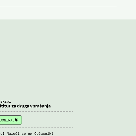
 skrbi
štitut za druga vprašanja
DONIRAJ
mo? Naroči se na Občasnik!