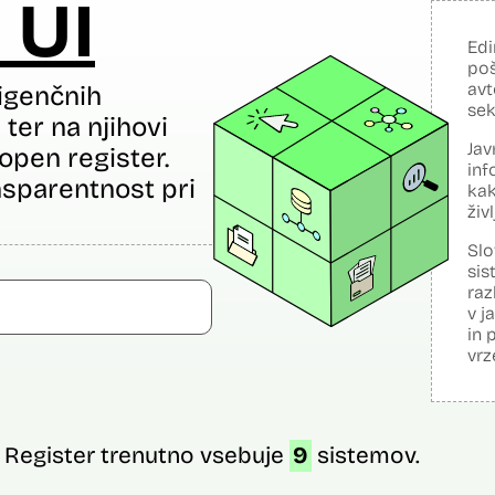
 UI
Edi
poš
avt
igenčnih
sek
ter na njihovi
Jav
open register.
inf
sparentnost pri
kak
živ
Slo
sis
raz
v j
in 
vrz
Register trenutno vsebuje
9
sistemov.