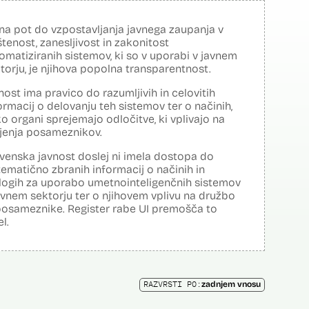
na pot do vzpostavljanja javnega zaupanja v
tenost, zanesljivost in zakonitost
omatiziranih sistemov, ki so v uporabi v javnem
torju, je njihova popolna transparentnost.
nost ima pravico do razumljivih in celovitih
ormacij o delovanju teh sistemov ter o načinih,
o organi sprejemajo odločitve, ki vplivajo na
ljenja posameznikov.
venska javnost doslej ni imela dostopa do
tematično zbranih informacij o načinih in
logih za uporabo umetnointeligenčnih sistemov
avnem sektorju ter o njihovem vplivu na družbo
posameznike. Register rabe UI premošča to
el.
RAZVRSTI PO:
zadnjem vnosu