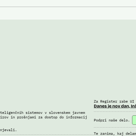
Za Register rabe UI
Danes je nov dan, In
teligenčnih sistemov v slovenskem javnem
irov in prošnjami za dostop do informacij
Podpri naše delo.
njevali.
Te zanima, kaj dela