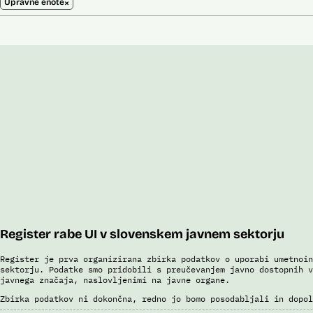
×
Upravne enote
Register rabe UI v slovenskem javnem sektorju
Register je prva organizirana zbirka podatkov o uporabi umetnoin
sektorju. Podatke smo pridobili s preučevanjem javno dostopnih v
javnega značaja, naslovljenimi na javne organe.
Zbirka podatkov ni dokončna, redno jo bomo posodabljali in dopol