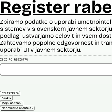
Register rabe
Zbiramo podatke o uporabi umetnointel
sistemov v slovenskem javnem sektorju 
podlagi ustvarjamo celovit in vsem dost
Zahtevamo popolno odgovornost in tran
uporabi UI v javnem sektorju.
IŠČI PO REGISTRU
FILTRIRAJ
×
Davki
×
Mejni nadzor
×
Napovedna analitika