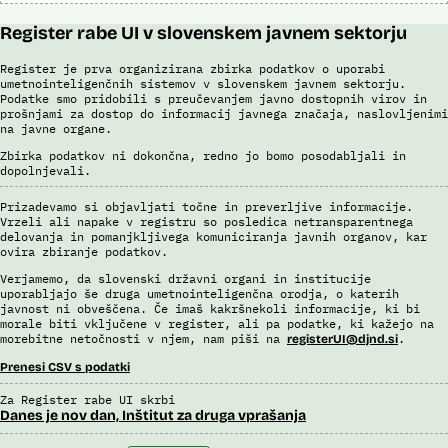
Register rabe UI v slovenskem javnem sektorju
Register je prva organizirana zbirka podatkov o uporabi
umetnointeligenčnih sistemov v slovenskem javnem sektorju.
Podatke smo pridobili s preučevanjem javno dostopnih virov in
prošnjami za dostop do informacij javnega značaja, naslovljenimi
na javne organe.
Zbirka podatkov ni dokončna, redno jo bomo posodabljali in
dopolnjevali.
Prizadevamo si objavljati točne in preverljive informacije.
Vrzeli ali napake v registru so posledica netransparentnega
delovanja in pomanjkljivega komuniciranja javnih organov, kar
ovira zbiranje podatkov.
Verjamemo, da slovenski državni organi in institucije
uporabljajo še druga umetnointeligenčna orodja, o katerih
javnost ni obveščena. Če imaš kakršnekoli informacije, ki bi
morale biti vključene v register, ali pa podatke, ki kažejo na
morebitne netočnosti v njem, nam piši na
.
registerUI@djnd.si
Prenesi CSV s podatki
Za Register rabe UI skrbi
Danes je nov dan, Inštitut za druga vprašanja