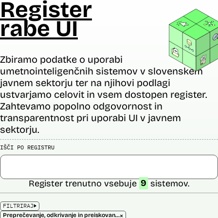
Register
rabe UI
Zbiramo podatke o uporabi
umetnointeligenčnih sistemov v slovenskem
javnem sektorju ter na njihovi podlagi
ustvarjamo celovit in vsem dostopen register.
Zahtevamo popolno odgovornost in
transparentnost pri uporabi UI v javnem
sektorju.
IŠČI PO REGISTRU
Register trenutno vsebuje
9
sistemov.
FILTRIRAJ
×
Preprečevanje, odkrivanje in preiskovanje kaznivih dejanj