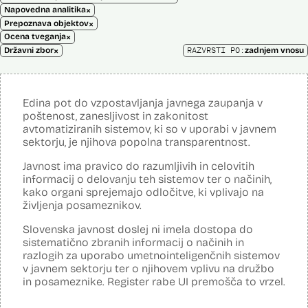
×
Napovedna analitika
×
Prepoznava objektov
×
Ocena tveganja
×
RAZVRSTI PO:
Državni zbor
zadnjem vnosu
Edina pot do vzpostavljanja javnega zaupanja v
poštenost, zanesljivost in zakonitost
avtomatiziranih sistemov, ki so v uporabi v javnem
sektorju, je njihova popolna transparentnost.
Javnost ima pravico do razumljivih in celovitih
informacij o delovanju teh sistemov ter o načinih,
kako organi sprejemajo odločitve, ki vplivajo na
življenja posameznikov.
Slovenska javnost doslej ni imela dostopa do
sistematično zbranih informacij o načinih in
razlogih za uporabo umetnointeligenčnih sistemov
v javnem sektorju ter o njihovem vplivu na družbo
in posameznike. Register rabe UI premošča to vrzel.