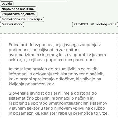
×
Davki
×
Napovedna analitika
×
Prepoznava objektov
×
Biometrična identifikacija
×
RAZVRSTI PO:
Državni zbor
obdobju rabe
Edina pot do vzpostavljanja javnega zaupanja v
poštenost, zanesljivost in zakonitost
avtomatiziranih sistemov, ki so v uporabi v javnem
sektorju, je njihova popolna transparentnost.
Javnost ima pravico do razumljivih in celovitih
informacij o delovanju teh sistemov ter o načinih,
kako organi sprejemajo odločitve, ki vplivajo na
življenja posameznikov.
Slovenska javnost doslej ni imela dostopa do
sistematično zbranih informacij o načinih in
razlogih za uporabo umetnointeligenčnih sistemov
v javnem sektorju ter o njihovem vplivu na družbo
in posameznike. Register rabe UI premošča to vrzel.