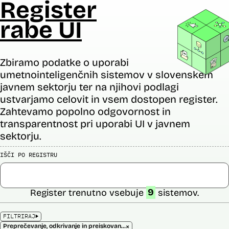
Register
rabe UI
Zbiramo podatke o uporabi
umetnointeligenčnih sistemov v slovenskem
javnem sektorju ter na njihovi podlagi
ustvarjamo celovit in vsem dostopen register.
Zahtevamo popolno odgovornost in
transparentnost pri uporabi UI v javnem
sektorju.
IŠČI PO REGISTRU
Register trenutno vsebuje
9
sistemov.
FILTRIRAJ
×
Preprečevanje, odkrivanje in preiskovanje kaznivih dejanj