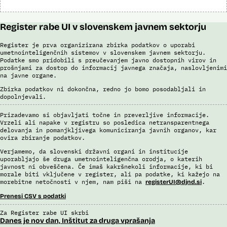
Register rabe UI v slovenskem javnem sektorju
Register je prva organizirana zbirka podatkov o uporabi
umetnointeligenčnih sistemov v slovenskem javnem sektorju.
Podatke smo pridobili s preučevanjem javno dostopnih virov in
prošnjami za dostop do informacij javnega značaja, naslovljenimi
na javne organe.
Zbirka podatkov ni dokončna, redno jo bomo posodabljali in
dopolnjevali.
Prizadevamo si objavljati točne in preverljive informacije.
Vrzeli ali napake v registru so posledica netransparentnega
delovanja in pomanjkljivega komuniciranja javnih organov, kar
ovira zbiranje podatkov.
Verjamemo, da slovenski državni organi in institucije
uporabljajo še druga umetnointeligenčna orodja, o katerih
javnost ni obveščena. Če imaš kakršnekoli informacije, ki bi
morale biti vključene v register, ali pa podatke, ki kažejo na
morebitne netočnosti v njem, nam piši na
.
registerUI@djnd.si
Prenesi CSV s podatki
Za Register rabe UI skrbi
Danes je nov dan, Inštitut za druga vprašanja