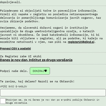
dopolnjevali.
Prizadevamo si objavljati točne in preverljive informacije.
Vrzeli ali napake v registru so posledica netransparentnega
delovanja in pomanjkljivega komuniciranja javnih organov, kar
ovira zbiranje podatkov.
Verjamemo, da slovenski državni organi in institucije
uporabljajo še druga umetnointeligenčna orodja, o katerih
javnost ni obveščena. Če imaš kakršnekoli informacije, ki bi
morale biti vključene v register, ali pa podatke, ki kažejo na
morebitne netočnosti v njem, nam piši na
.
registerUI@djnd.si
Prenesi CSV s podatki
Za Register rabe UI skrbi
Danes je nov dan, Inštitut za druga vprašanja
Podpri naše delo.
DONIRAJ
Te zanima, kaj delamo? Naroči se na Občasnik!
VPIŠI SVOJ E-NASLOV
Strinjam se, da mi Danes je nov dan po e-pošti pošilja Občasnik in
druga obvestila.