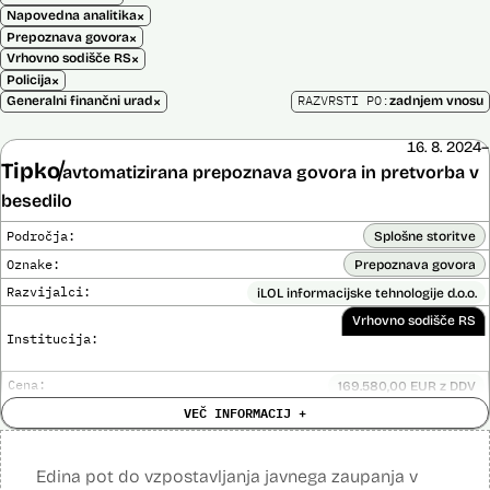
×
Napovedna analitika
×
Prepoznava govora
×
Vrhovno sodišče RS
×
Policija
×
RAZVRSTI PO:
Generalni finančni urad
zadnjem vnosu
16. 8. 2024–
Tipko
avtomatizirana prepoznava govora in pretvorba v
besedilo
Področja:
Splošne storitve
Oznake:
Prepoznava govora
Razvijalci:
iLOL informacijske tehnologije d.o.o.
Vrhovno sodišče RS
Institucija:
Cena:
169.580,00 EUR z DDV
Trajanje
VEČ INFORMACIJ +
Ni časovno omejena
licence:
Analiza učinka na človekove pravice
Ne
opravljena:
Edina pot do vzpostavljanja javnega zaupanja v
Analiza učinka na osebne podatke opravljena:
Ne