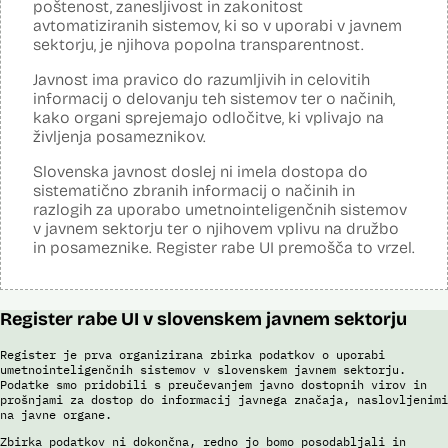
poštenost, zanesljivost in zakonitost
avtomatiziranih sistemov, ki so v uporabi v javnem
Posodobljeno: 3. december 2024
Orodje uporablja metode strojnega učenja, predvsem nevronske
sektorju, je njihova popolna transparentnost.
mreže, z namenom učinkovite in zanesljive prepoznave govora.
Orodje prepozna različne vrste avdio datotek, izvede prepoznavanje
Javnost ima pravico do razumljivih in celovitih
govora, vključno z ločitvijo na govorce, po najboljših močeh popravi
informacij o delovanju teh sistemov ter o načinih,
besedišče in prepis opremi z ločili.
kako organi sprejemajo odločitve, ki vplivajo na
življenja posameznikov.
Viri:
Dosje javnega naročila
Slovenska javnost doslej ni imela dostopa do
Članek v reviji Monitor
sistematično zbranih informacij o načinih in
Odgovor na zahtevo za dostop do informacij javnega značaja
razlogih za uporabo umetnointeligenčnih sistemov
v javnem sektorju ter o njihovem vplivu na družbo
in posameznike. Register rabe UI premošča to vrzel.
Register rabe UI v slovenskem javnem sektorju
Register je prva organizirana zbirka podatkov o uporabi
umetnointeligenčnih sistemov v slovenskem javnem sektorju.
Podatke smo pridobili s preučevanjem javno dostopnih virov in
prošnjami za dostop do informacij javnega značaja, naslovljenimi
na javne organe.
Zbirka podatkov ni dokončna, redno jo bomo posodabljali in