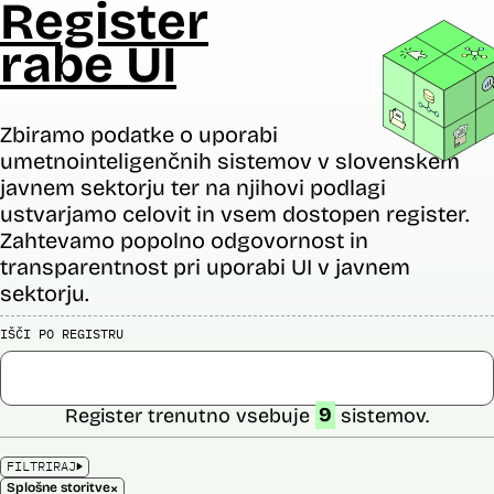
Register
rabe UI
Zbiramo podatke o uporabi
umetnointeligenčnih sistemov v slovenskem
javnem sektorju ter na njihovi podlagi
ustvarjamo celovit in vsem dostopen register.
Zahtevamo popolno odgovornost in
transparentnost pri uporabi UI v javnem
sektorju.
IŠČI PO REGISTRU
Register trenutno vsebuje
9
sistemov.
FILTRIRAJ
×
Splošne storitve