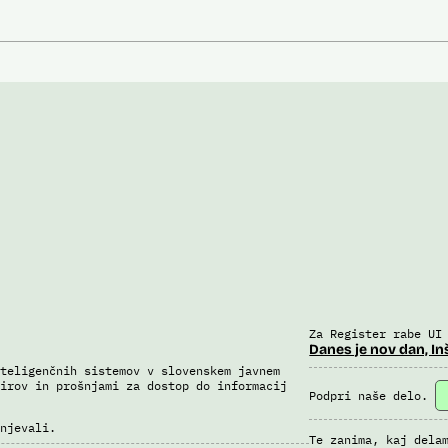
Za Register rabe UI
Danes je nov dan, In
teligenčnih sistemov v slovenskem javnem
irov in prošnjami za dostop do informacij
Podpri naše delo.
njevali.
Te zanima, kaj dela