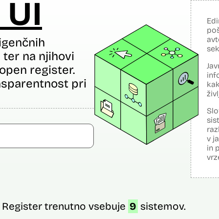
 UI
Edi
poš
avt
igenčnih
sek
ter na njihovi
Jav
open register.
inf
sparentnost pri
kak
živ
Slo
sis
raz
v j
in 
vrz
Register trenutno vsebuje
9
sistemov.