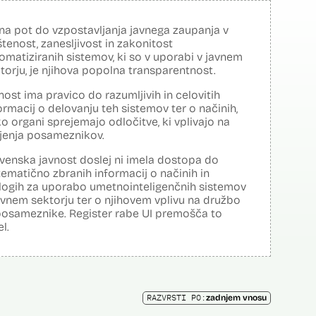
na pot do vzpostavljanja javnega zaupanja v
tenost, zanesljivost in zakonitost
omatiziranih sistemov, ki so v uporabi v javnem
torju, je njihova popolna transparentnost.
nost ima pravico do razumljivih in celovitih
ormacij o delovanju teh sistemov ter o načinih,
o organi sprejemajo odločitve, ki vplivajo na
ljenja posameznikov.
venska javnost doslej ni imela dostopa do
tematično zbranih informacij o načinih in
logih za uporabo umetnointeligenčnih sistemov
avnem sektorju ter o njihovem vplivu na družbo
posameznike. Register rabe UI premošča to
el.
RAZVRSTI PO:
zadnjem vnosu