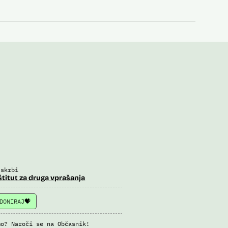
 skrbi
štitut za druga vprašanja
DONIRAJ
mo? Naroči se na Občasnik!