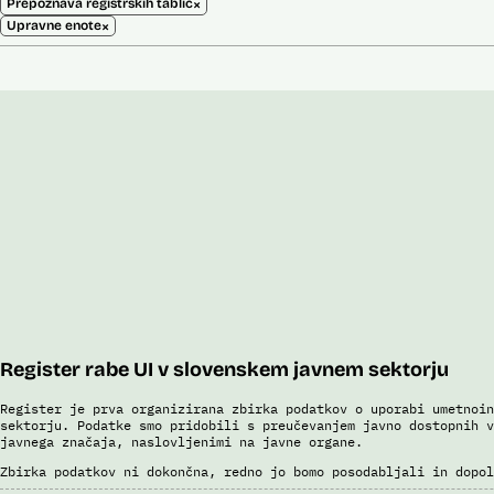
×
Prepoznava registrskih tablic
×
Upravne enote
Register rabe UI v slovenskem javnem sektorju
Register je prva organizirana zbirka podatkov o uporabi umetnoin
sektorju. Podatke smo pridobili s preučevanjem javno dostopnih v
javnega značaja, naslovljenimi na javne organe.
Zbirka podatkov ni dokončna, redno jo bomo posodabljali in dopol