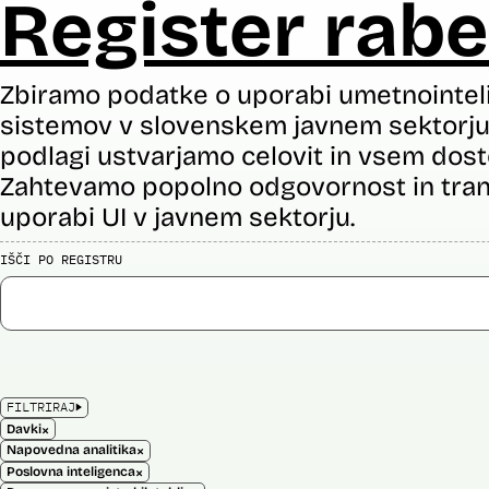
Register rabe
Zbiramo podatke o uporabi umetnointel
sistemov v slovenskem javnem sektorju 
podlagi ustvarjamo celovit in vsem dost
Zahtevamo popolno odgovornost in tran
uporabi UI v javnem sektorju.
IŠČI PO REGISTRU
FILTRIRAJ
×
Davki
×
Napovedna analitika
×
Poslovna inteligenca