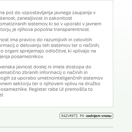
na pot do vzpostavljanja javnega zaupanja v
tenost, zanesljivost in zakonitost
omatiziranih sistemov, ki so v uporabi v javnem
torju, je njihova popolna transparentnost.
nost ima pravico do razumljivih in celovitih
ormacij o delovanju teh sistemov ter o načinih,
o organi sprejemajo odločitve, ki vplivajo na
ljenja posameznikov.
venska javnost doslej ni imela dostopa do
tematično zbranih informacij o načinih in
logih za uporabo umetnointeligenčnih sistemov
avnem sektorju ter o njihovem vplivu na družbo
posameznike. Register rabe UI premošča to
el.
RAZVRSTI PO:
zadnjem vnosu