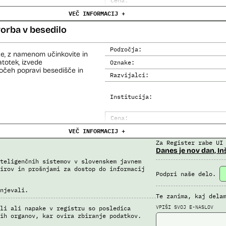
Cena:
VEČ INFORMACIJ +
Analiza učinka na človekove prav
Analiza učinka na osebne podatke
orba v besedilo
Področja:
e, z namenom učinkovite in
totek, izvede
Oznake:
močeh popravi besedišče in
Razvijalci:
Institucija:
Cena:
VEČ INFORMACIJ +
Trajanje licence:
Za Register rabe UI
Analiza učinka na človekove prav
Danes je nov dan, In
Analiza učinka na osebne podatke
teligenčnih sistemov v slovenskem javnem
irov in prošnjami za dostop do informacij
Podpri naše delo.
njevali.
Te zanima, kaj dela
VPIŠI SVOJ E-NASLOV
li ali napake v registru so posledica
ih organov, kar ovira zbiranje podatkov.