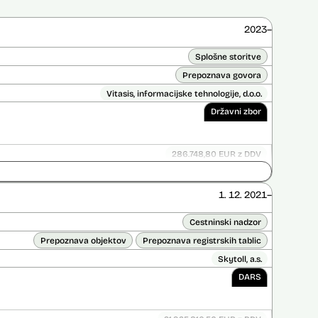
2023–
Splošne storitve
Prepoznava govora
Vitasis, informacijske tehnologije, d.o.o.
Državni zbor
286.748,80 EUR z DDV
Do 31. 10. 2025
ice opravljena:
Ne
1. 12. 2021–
 opravljena:
Ne
Cestninski nadzor
Prepoznava objektov
Prepoznava registrskih tablic
Skytoll, a.s.
DARS