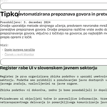
Viri:
Dosje javnega naročila
Odgovor na zahtevek za informacije javnega značaja
Tipko
avtomatizirana prepoznava govora in pretv
Pogodba za izdelavo sistema E-vinjeta
Ocena učinka na osebne podatke
Posodobljeno: 3. december 2024
Potek procesa nadzora E-vinjet
Orodje uporablja metode strojnega učenja, predvsem nevronske mrež
zanesljive prepoznave govora. Orodje prepozna različne vrste avdio da
prepoznavanje govora, vključno z ločitvijo na govorce, po najboljših 
prepis opremi z ločili.
Viri:
Dosje javnega naročila
Članek v reviji Monitor
Odgovor na zahtevo za dostop do informacij javnega značaja
Register rabe UI v slovenskem javnem sektorju
Register je prva organizirana zbirka podatkov o uporabi umetnoin
sektorju. Podatke smo pridobili s preučevanjem javno dostopnih v
javnega značaja, naslovljenimi na javne organe.
Zbirka podatkov ni dokončna, redno jo bomo posodabljali in dopol
Prizadevamo si objavljati točne in preverljive informacije. Vrze
netransparentnega delovanja in pomanjkljivega komuniciranja javn