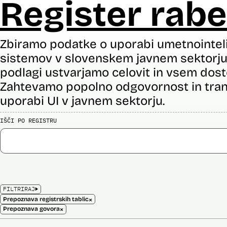
Register rabe
Zbiramo podatke o uporabi umetnointel
sistemov v slovenskem javnem sektorju 
podlagi ustvarjamo celovit in vsem dost
Zahtevamo popolno odgovornost in tran
uporabi UI v javnem sektorju.
IŠČI PO REGISTRU
FILTRIRAJ
×
Prepoznava registrskih tablic
×
Prepoznava govora