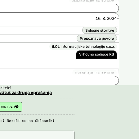
21.925.810,56 EUR z DDV
ice opravljena:
Ne
 opravljena:
Da
?
16. 8. 2024–
Splošne storitve
Prepoznava govora
iLOL informacijske tehnologije d.o.o.
Vrhovno sodišče RS
169.580,00 EUR z DDV
Ni časovno omejena
 skrbi
ice opravljena:
Ne
štitut za druga vprašanja
 opravljena:
Ne
DONIRAJ
mo? Naroči se na Občasnik!