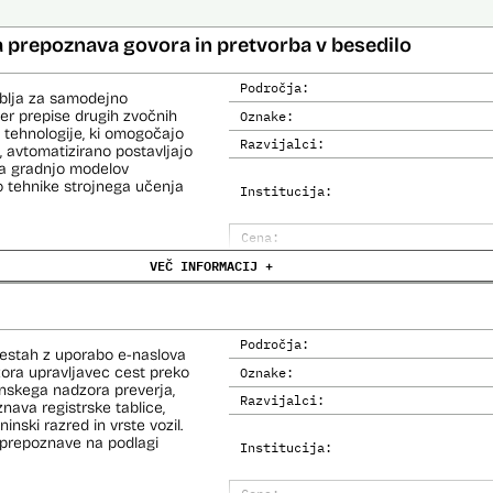
 prepoznava govora in pretvorba v besedilo
Področja:
ablja za samodejno
er prepise drugih zvočnih
Oznake:
a tehnologije, ki omogočajo
Razvijalci:
, avtomatizirano postavljajo
 Za gradnjo modelov
o tehnike strojnega učenja
Institucija:
Cena:
VEČ INFORMACIJ +
Trajanje licence:
Analiza učinka na človekove prav
Analiza učinka na osebne podatke
Področja:
cestah z uporabo e-naslova
dzora upravljavec cest preko
Oznake:
inskega nadzora preverja,
Razvijalci:
nava registrske tablice,
inski razred in vrste vozil.
prepoznave na podlagi
Institucija: