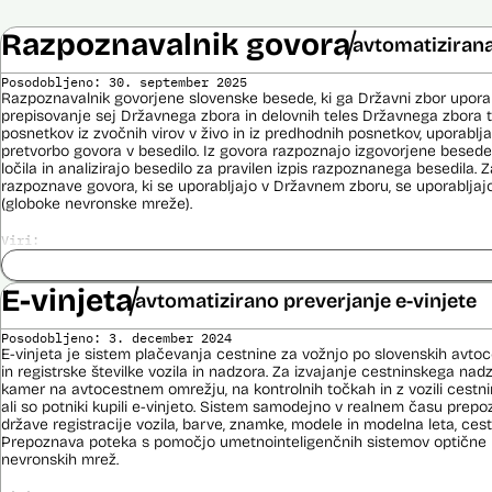
Razpoznavalnik govora
avtomatizirana
Posodobljeno: 30. september 2025
Razpoznavalnik govorjene slovenske besede, ki ga Državni zbor upor
prepisovanje sej Državnega zbora in delovnih teles Državnega zbora t
posnetkov iz zvočnih virov v živo in iz predhodnih posnetkov, uporablj
pretvorbo govora v besedilo. Iz govora razpoznajo izgovorjene besede
ločila in analizirajo besedilo za pravilen izpis razpoznanega besedila.
razpoznave govora, ki se uporabljajo v Državnem zboru, se uporabljaj
(globoke nevronske mreže).
Viri:
Razpisna dokumentacija
Pogodba za nakup
E-vinjeta
avtomatizirano preverjanje e-vinjete
Posodobljeno: 3. december 2024
E-vinjeta je sistem plačevanja cestnine za vožnjo po slovenskih avto
in registrske številke vozila in nadzora. Za izvajanje cestninskega na
kamer na avtocestnem omrežju, na kontrolnih točkah in z vozili cestn
ali so potniki kupili e-vinjeto. Sistem samodejno v realnem času prepoz
države registracije vozila, barve, znamke, modele in modelna leta, cestn
Prepoznava poteka s pomočjo umetnointeligenčnih sistemov optične 
nevronskih mrež.