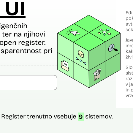
 UI
Edi
poš
avt
igenčnih
sek
ter na njihovi
Jav
open register.
inf
sparentnost pri
kak
živ
Slo
sis
raz
v j
in 
vrz
Register trenutno vsebuje
9
sistemov.