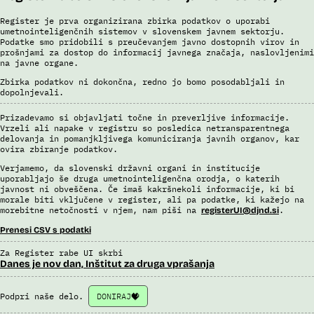
Register je prva organizirana zbirka podatkov o uporabi
umetnointeligenčnih sistemov v slovenskem javnem sektorju.
Podatke smo pridobili s preučevanjem javno dostopnih virov in
prošnjami za dostop do informacij javnega značaja, naslovljenimi
na javne organe.
Zbirka podatkov ni dokončna, redno jo bomo posodabljali in
dopolnjevali.
Prizadevamo si objavljati točne in preverljive informacije.
Vrzeli ali napake v registru so posledica netransparentnega
delovanja in pomanjkljivega komuniciranja javnih organov, kar
ovira zbiranje podatkov.
Verjamemo, da slovenski državni organi in institucije
uporabljajo še druga umetnointeligenčna orodja, o katerih
javnost ni obveščena. Če imaš kakršnekoli informacije, ki bi
morale biti vključene v register, ali pa podatke, ki kažejo na
morebitne netočnosti v njem, nam piši na
.
registerUI@djnd.si
Prenesi CSV s podatki
Za Register rabe UI skrbi
Danes je nov dan, Inštitut za druga vprašanja
Podpri naše delo.
DONIRAJ