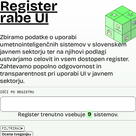
Register
rabe UI
Zbiramo podatke o uporabi
umetnointeligenčnih sistemov v slovenskem
javnem sektorju ter na njihovi podlagi
ustvarjamo celovit in vsem dostopen register.
Zahtevamo popolno odgovornost in
transparentnost pri uporabi UI v javnem
sektorju.
IŠČI PO REGISTRU
Register trenutno vsebuje
9
sistemov.
FILTRIRAJ
×
Ocena tveganja