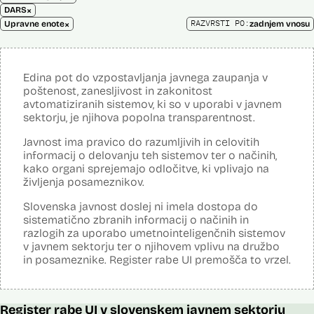
×
DARS
×
RAZVRSTI PO:
Upravne enote
zadnjem vnosu
Edina pot do vzpostavljanja javnega zaupanja v
poštenost, zanesljivost in zakonitost
avtomatiziranih sistemov, ki so v uporabi v javnem
sektorju, je njihova popolna transparentnost.
Javnost ima pravico do razumljivih in celovitih
informacij o delovanju teh sistemov ter o načinih,
kako organi sprejemajo odločitve, ki vplivajo na
življenja posameznikov.
Slovenska javnost doslej ni imela dostopa do
sistematično zbranih informacij o načinih in
razlogih za uporabo umetnointeligenčnih sistemov
v javnem sektorju ter o njihovem vplivu na družbo
in posameznike. Register rabe UI premošča to vrzel.
Register rabe UI v slovenskem javnem sektorju