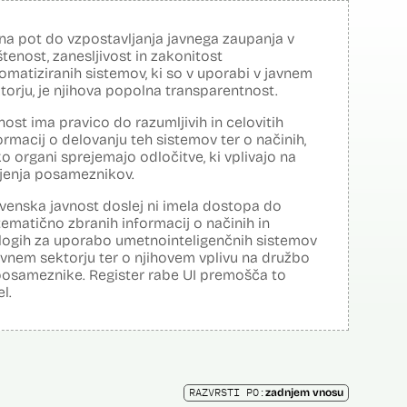
na pot do vzpostavljanja javnega zaupanja v
tenost, zanesljivost in zakonitost
omatiziranih sistemov, ki so v uporabi v javnem
torju, je njihova popolna transparentnost.
nost ima pravico do razumljivih in celovitih
ormacij o delovanju teh sistemov ter o načinih,
o organi sprejemajo odločitve, ki vplivajo na
ljenja posameznikov.
venska javnost doslej ni imela dostopa do
tematično zbranih informacij o načinih in
logih za uporabo umetnointeligenčnih sistemov
avnem sektorju ter o njihovem vplivu na družbo
posameznike. Register rabe UI premošča to
el.
RAZVRSTI PO:
zadnjem vnosu