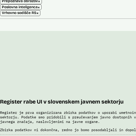
×
Prepoznava obrazov
×
Poslovna inteligenca
×
Vrhovno sodišče RS
Register rabe UI v slovenskem javnem sektorju
Register je prva organizirana zbirka podatkov o uporabi umetnoin
sektorju. Podatke smo pridobili s preučevanjem javno dostopnih v
javnega značaja, naslovljenimi na javne organe.
Zbirka podatkov ni dokončna, redno jo bomo posodabljali in dopol