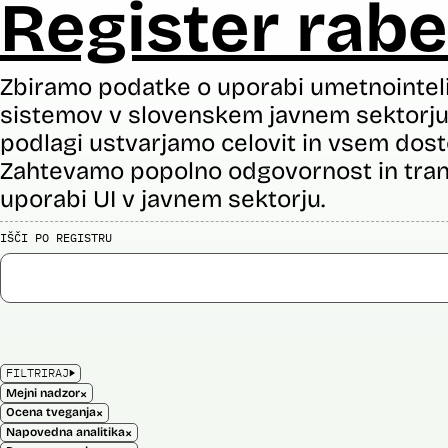
Register rabe
Zbiramo podatke o uporabi umetnointel
sistemov v slovenskem javnem sektorju 
podlagi ustvarjamo celovit in vsem dost
Zahtevamo popolno odgovornost in tran
uporabi UI v javnem sektorju.
IŠČI PO REGISTRU
FILTRIRAJ
×
Mejni nadzor
×
Ocena tveganja
×
Napovedna analitika