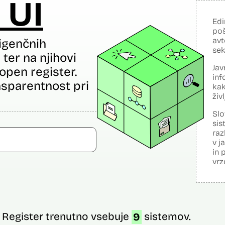
 UI
Edi
poš
avt
igenčnih
sek
ter na njihovi
Jav
open register.
inf
sparentnost pri
kak
živ
Slo
sis
raz
v j
in 
vrz
Register trenutno vsebuje
9
sistemov.