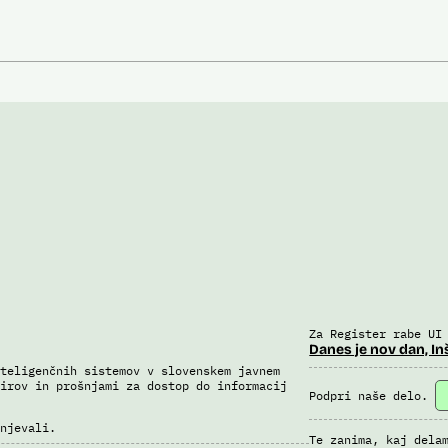
Za Register rabe UI
Danes je nov dan, In
teligenčnih sistemov v slovenskem javnem
irov in prošnjami za dostop do informacij
Podpri naše delo.
njevali.
Te zanima, kaj dela