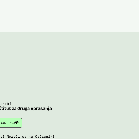
 skrbi
štitut za druga vprašanja
DONIRAJ
mo? Naroči se na Občasnik!