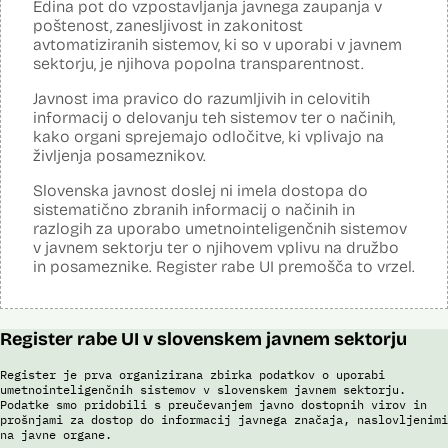
Edina pot do vzpostavljanja javnega zaupanja v
Analiza učinka na osebne podatke opravljena:
Ne
poštenost, zanesljivost in zakonitost
avtomatiziranih sistemov, ki so v uporabi v javnem
Posodobljeno: 3. december 2024
Orodje uporablja metode strojnega učenja, predvsem nevronske
sektorju, je njihova popolna transparentnost.
mreže, z namenom učinkovite in zanesljive prepoznave govora.
Orodje prepozna različne vrste avdio datotek, izvede prepoznavanje
Javnost ima pravico do razumljivih in celovitih
govora, vključno z ločitvijo na govorce, po najboljših močeh popravi
informacij o delovanju teh sistemov ter o načinih,
besedišče in prepis opremi z ločili.
kako organi sprejemajo odločitve, ki vplivajo na
življenja posameznikov.
Viri:
Dosje javnega naročila
Slovenska javnost doslej ni imela dostopa do
Članek v reviji Monitor
sistematično zbranih informacij o načinih in
Odgovor na zahtevo za dostop do informacij javnega značaja
razlogih za uporabo umetnointeligenčnih sistemov
v javnem sektorju ter o njihovem vplivu na družbo
in posameznike. Register rabe UI premošča to vrzel.
Register rabe UI v slovenskem javnem sektorju
Register je prva organizirana zbirka podatkov o uporabi
umetnointeligenčnih sistemov v slovenskem javnem sektorju.
Podatke smo pridobili s preučevanjem javno dostopnih virov in
prošnjami za dostop do informacij javnega značaja, naslovljenimi
na javne organe.