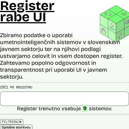
Register
rabe UI
Zbiramo podatke o uporabi
umetnointeligenčnih sistemov v slovenskem
javnem sektorju ter na njihovi podlagi
ustvarjamo celovit in vsem dostopen register.
Zahtevamo popolno odgovornost in
transparentnost pri uporabi UI v javnem
sektorju.
IŠČI PO REGISTRU
Register trenutno vsebuje
9
sistemov.
FILTRIRAJ
×
Splošne storitve