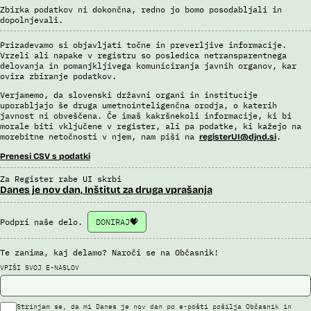
Zbirka podatkov ni dokončna, redno jo bomo posodabljali in
dopolnjevali.
Prizadevamo si objavljati točne in preverljive informacije.
Vrzeli ali napake v registru so posledica netransparentnega
delovanja in pomanjkljivega komuniciranja javnih organov, kar
ovira zbiranje podatkov.
Verjamemo, da slovenski državni organi in institucije
uporabljajo še druga umetnointeligenčna orodja, o katerih
javnost ni obveščena. Če imaš kakršnekoli informacije, ki bi
morale biti vključene v register, ali pa podatke, ki kažejo na
morebitne netočnosti v njem, nam piši na
.
registerUI@djnd.si
Prenesi CSV s podatki
Za Register rabe UI skrbi
Danes je nov dan, Inštitut za druga vprašanja
Podpri naše delo.
DONIRAJ
Te zanima, kaj delamo? Naroči se na Občasnik!
VPIŠI SVOJ E-NASLOV
Strinjam se, da mi Danes je nov dan po e-pošti pošilja Občasnik in