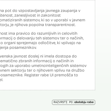
na pot do vzpostavljanja javnega zaupanja v
tenost, zanesljivost in zakonitost
omatiziranih sistemov, ki so v uporabi v javnem
torju, je njihova popolna transparentnost.
nost ima pravico do razumljivih in celovitih
ormacij o delovanju teh sistemov ter o načinih,
o organi sprejemajo odločitve, ki vplivajo na
ljenja posameznikov.
venska javnost doslej ni imela dostopa do
tematično zbranih informacij o načinih in
logih za uporabo umetnointeligenčnih sistemov
avnem sektorju ter o njihovem vplivu na družbo
posameznike. Register rabe UI premošča to
el.
RAZVRSTI PO:
obdobju rabe