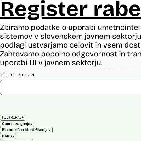
Register rabe
Zbiramo podatke o uporabi umetnointel
sistemov v slovenskem javnem sektorju 
podlagi ustvarjamo celovit in vsem dost
Zahtevamo popolno odgovornost in tran
uporabi UI v javnem sektorju.
IŠČI PO REGISTRU
FILTRIRAJ
×
Ocena tveganja
×
Biometrična identifikacija
×
DARS