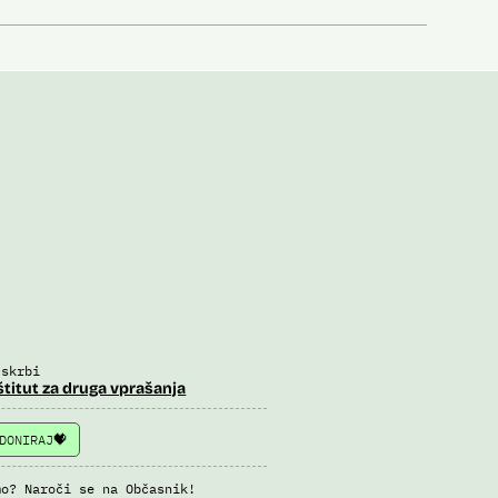
 skrbi
štitut za druga vprašanja
DONIRAJ
mo? Naroči se na Občasnik!