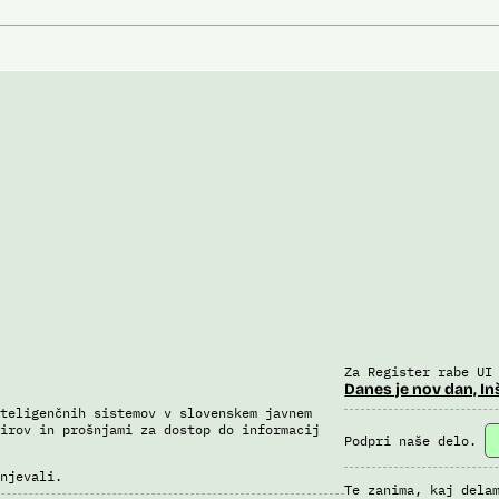
Za Register rabe UI
Danes je nov dan, In
teligenčnih sistemov v slovenskem javnem
irov in prošnjami za dostop do informacij
Podpri naše delo.
njevali.
Te zanima, kaj dela