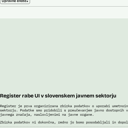
×
Upravne enote
Register rabe UI v slovenskem javnem sektorju
Register je prva organizirana zbirka podatkov o uporabi umetnoin
sektorju. Podatke smo pridobili s preučevanjem javno dostopnih v
javnega značaja, naslovljenimi na javne organe.
Zbirka podatkov ni dokončna, redno jo bomo posodabljali in dopol