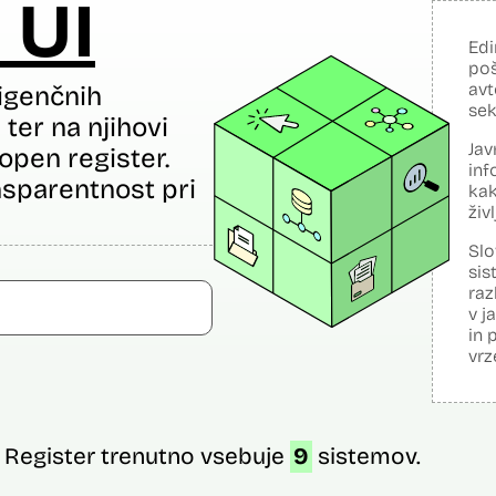
 UI
Edi
poš
avt
igenčnih
sek
ter na njihovi
Jav
open register.
inf
sparentnost pri
kak
živ
Slo
sis
raz
v j
in 
vrz
Register trenutno vsebuje
9
sistemov.