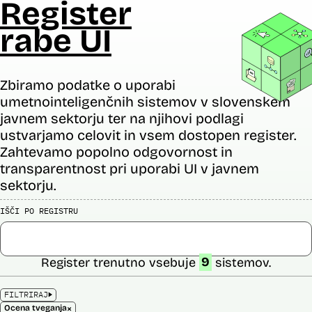
Register
rabe UI
Zbiramo podatke o uporabi
umetnointeligenčnih sistemov v slovenskem
javnem sektorju ter na njihovi podlagi
ustvarjamo celovit in vsem dostopen register.
Zahtevamo popolno odgovornost in
transparentnost pri uporabi UI v javnem
sektorju.
IŠČI PO REGISTRU
Register trenutno vsebuje
9
sistemov.
FILTRIRAJ
×
Ocena tveganja