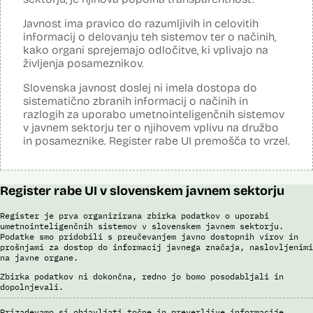
vizualizacijah in odkrivanje vzorcev, oblikovanje različnih scenarijev
(če – potem), simulacije kompleksnejših problemov in scenarijev,
Javnost ima pravico do razumljivih in celovitih
načrtovanje aktivnosti in porabe virov.
informacij o delovanju teh sistemov ter o načinih,
kako organi sprejemajo odločitve, ki vplivajo na
Viri:
življenja posameznikov.
Dosje javnega naročila
Podrobnosti izdelka na portalu NIO
Slovenska javnost doslej ni imela dostopa do
Predstavitev projekta na gov.si
sistematično zbranih informacij o načinih in
Predstavitev projekta na portalu OECD OPSI
razlogih za uporabo umetnointeligenčnih sistemov
Odgovor na zahtevo za dostop do informacij javnega značaja
v javnem sektorju ter o njihovem vplivu na družbo
Tehnične specifikacije iz razpisne dokumentacije
in posameznike. Register rabe UI premošča to vrzel.
Promocijska zloženka Skrinja 2.0
Ocena učinka na osebne podatke
Register rabe UI v slovenskem javnem sektorju
Register je prva organizirana zbirka podatkov o uporabi
umetnointeligenčnih sistemov v slovenskem javnem sektorju.
Podatke smo pridobili s preučevanjem javno dostopnih virov in
prošnjami za dostop do informacij javnega značaja, naslovljenimi
na javne organe.
Zbirka podatkov ni dokončna, redno jo bomo posodabljali in
dopolnjevali.
Prizadevamo si objavljati točne in preverljive informacije.