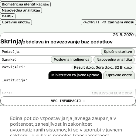
×
Biometrična identifikacija
×
Napovedna analitika
×
DARS
×
RAZVRSTI PO:
Upravne enote
zadnjem vnosu
26. 8. 2020–
Skrinja
obdelava in povezovanje baz podatkov
Področja:
Splošne storitve
Oznake:
Poslovna inteligenca
Napovedna analitika
Razvijalci:
Result d.o.o., Gora d.o.o., B2 BI d.o.o.
Ministrstvo za javno upravo
Upravne enote
Institucija:
Cena:
1.989.275,04 EUR z DDV
Analiza učinka na človekove pravice
VEČ INFORMACIJ +
Ne
opravljena:
Analiza učinka na osebne podatke opravljena:
Da
?
Edina pot do vzpostavljanja javnega zaupanja v
Posodobljeno: 3. december 2024
poštenost, zanesljivost in zakonitost
Sistem omogoča obdelavo in vizualizacijo podatkov, povezovanje baz
avtomatiziranih sistemov, ki so v uporabi v javnem
podatkov, pripravo poročil, dinamično raziskovanje podatkov, uporabo
sektorju, je njihova popolna transparentnost.
napovedne analitike, opazovanje gibanja podatkov v različnih