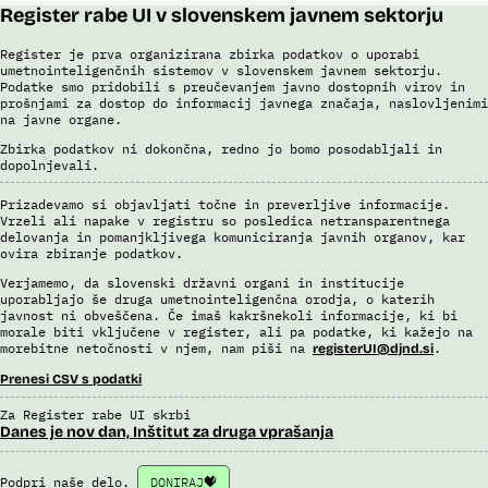
Register rabe UI v slovenskem javnem sektorju
Register je prva organizirana zbirka podatkov o uporabi
umetnointeligenčnih sistemov v slovenskem javnem sektorju.
Podatke smo pridobili s preučevanjem javno dostopnih virov in
prošnjami za dostop do informacij javnega značaja, naslovljenimi
na javne organe.
Zbirka podatkov ni dokončna, redno jo bomo posodabljali in
dopolnjevali.
Prizadevamo si objavljati točne in preverljive informacije.
Vrzeli ali napake v registru so posledica netransparentnega
delovanja in pomanjkljivega komuniciranja javnih organov, kar
ovira zbiranje podatkov.
Verjamemo, da slovenski državni organi in institucije
uporabljajo še druga umetnointeligenčna orodja, o katerih
javnost ni obveščena. Če imaš kakršnekoli informacije, ki bi
morale biti vključene v register, ali pa podatke, ki kažejo na
morebitne netočnosti v njem, nam piši na
.
registerUI@djnd.si
Prenesi CSV s podatki
Za Register rabe UI skrbi
Danes je nov dan, Inštitut za druga vprašanja
Podpri naše delo.
DONIRAJ