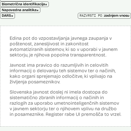
×
Biometrična identifikacija
×
Napovedna analitika
×
RAZVRSTI PO:
DARS
zadnjem vnosu
Edina pot do vzpostavljanja javnega zaupanja v
poštenost, zanesljivost in zakonitost
avtomatiziranih sistemov, ki so v uporabi v javnem
sektorju, je njihova popolna transparentnost.
Javnost ima pravico do razumljivih in celovitih
informacij o delovanju teh sistemov ter o načinih,
kako organi sprejemajo odločitve, ki vplivajo na
življenja posameznikov.
Slovenska javnost doslej ni imela dostopa do
sistematično zbranih informacij o načinih in
razlogih za uporabo umetnointeligenčnih sistemov
v javnem sektorju ter o njihovem vplivu na družbo
in posameznike. Register rabe UI premošča to vrzel.