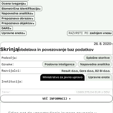
×
Ocena tveganja
×
Biometrična identifikacija
×
Napovedna analitika
×
Prepoznava obrazov
×
Prepoznava objektov
×
DARS
×
RAZVRSTI PO:
Upravne enote
zadnjem vnosu
26. 8. 2020–
Skrinja
obdelava in povezovanje baz podatkov
Področja:
Splošne storitve
Oznake:
Poslovna inteligenca
Napovedna analitika
Razvijalci:
Result d.o.o., Gora d.o.o., B2 BI d.o.o.
Ministrstvo za javno upravo
Upravne enote
Institucija:
Cena:
1.989.275,04 EUR z DDV
Analiza učinka na človekove pravice
VEČ INFORMACIJ +
Ne
opravljena:
Analiza učinka na osebne podatke opravljena:
Da
?