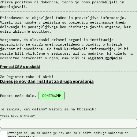
Zbirka podatkov ni dokončna, redno jo bomo posodabljali in
dopolnjevali.
Prizadevamo si objavljati točne in preverljive informacije.
Vrzeli ali napake v registru so posledica netransparentnega
delovanja in pomanjkljivega komuniciranja javnih organov, kar
ovira zbiranje podatkov.
Verjamemo, da slovenski državni organi in institucije
uporabljajo še druga umetnointeligenčna orodja, o katerih
javnost ni obveščena. Če imaš kakršnekoli informacije, ki bi
morale biti vključene v register, ali pa podatke, ki kažejo na
morebitne netočnosti v njem, nam piši na
.
registerUI@djnd.si
Prenesi CSV s podatki
Za Register rabe UI skrbi
Danes je nov dan, Inštitut za druga vprašanja
Podpri naše delo.
DONIRAJ
Te zanima, kaj delamo? Naroči se na Občasnik!
VPIŠI SVOJ E-NASLOV
Strinjam se, da mi Danes je nov dan po e-pošti pošilja Občasnik in
druga obvestila.