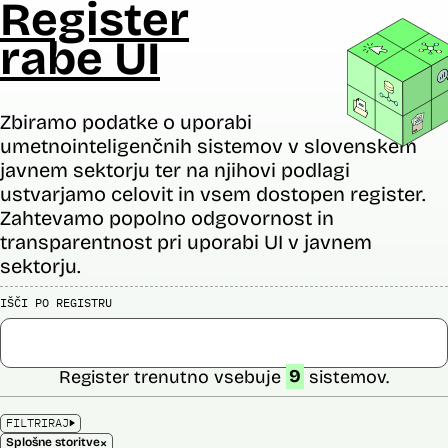
Register
rabe UI
Zbiramo podatke o uporabi
umetnointeligenčnih sistemov v slovenskem
javnem sektorju ter na njihovi podlagi
ustvarjamo celovit in vsem dostopen register.
Zahtevamo popolno odgovornost in
transparentnost pri uporabi UI v javnem
sektorju.
IŠČI PO REGISTRU
Register trenutno vsebuje
9
sistemov.
FILTRIRAJ
×
Splošne storitve