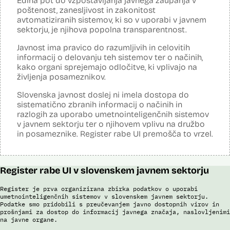
Edina pot do vzpostavljanja javnega zaupanja v
Posodobljeno: 3. december 2024
poštenost, zanesljivost in zakonitost
Sistem omogoča obdelavo in vizualizacijo podatkov, povezovanje baz
avtomatiziranih sistemov, ki so v uporabi v javnem
podatkov, pripravo poročil, dinamično raziskovanje podatkov, uporabo
sektorju, je njihova popolna transparentnost.
napovedne analitike, opazovanje gibanja podatkov v različnih
vizualizacijah in odkrivanje vzorcev, oblikovanje različnih scenarijev
(če – potem), simulacije kompleksnejših problemov in scenarijev,
Javnost ima pravico do razumljivih in celovitih
načrtovanje aktivnosti in porabe virov.
informacij o delovanju teh sistemov ter o načinih,
kako organi sprejemajo odločitve, ki vplivajo na
Viri:
življenja posameznikov.
Dosje javnega naročila
Podrobnosti izdelka na portalu NIO
Slovenska javnost doslej ni imela dostopa do
Predstavitev projekta na gov.si
sistematično zbranih informacij o načinih in
Predstavitev projekta na portalu OECD OPSI
razlogih za uporabo umetnointeligenčnih sistemov
Odgovor na zahtevo za dostop do informacij javnega značaja
v javnem sektorju ter o njihovem vplivu na družbo
Tehnične specifikacije iz razpisne dokumentacije
in posameznike. Register rabe UI premošča to vrzel.
Promocijska zloženka Skrinja 2.0
Ocena učinka na osebne podatke
Register rabe UI v slovenskem javnem sektorju
Register je prva organizirana zbirka podatkov o uporabi
umetnointeligenčnih sistemov v slovenskem javnem sektorju.
Podatke smo pridobili s preučevanjem javno dostopnih virov in
prošnjami za dostop do informacij javnega značaja, naslovljenimi
na javne organe.