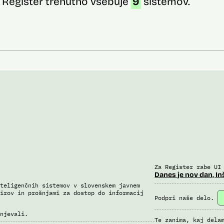
Register trenutno vsebuje
9
sistemov.
Za Register rabe UI
Danes je nov dan, In
teligenčnih sistemov v slovenskem javnem
irov in prošnjami za dostop do informacij
Podpri naše delo.
njevali.
Te zanima, kaj dela