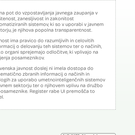
na pot do vzpostavljanja javnega zaupanja v
tenost, zanesljivost in zakonitost
omatiziranih sistemov, ki so v uporabi v javnem
torju, je njihova popolna transparentnost.
nost ima pravico do razumljivih in celovitih
ormacij o delovanju teh sistemov ter o načinih,
o organi sprejemajo odločitve, ki vplivajo na
ljenja posameznikov.
venska javnost doslej ni imela dostopa do
tematično zbranih informacij o načinih in
logih za uporabo umetnointeligenčnih sistemov
avnem sektorju ter o njihovem vplivu na družbo
posameznike. Register rabe UI premošča to
el.