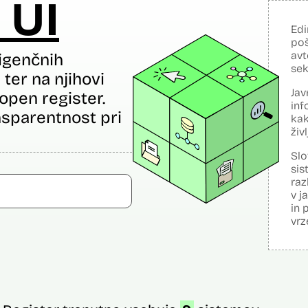
 UI
Edi
poš
avt
igenčnih
sek
ter na njihovi
Jav
open register.
inf
sparentnost pri
kak
živ
Slo
sis
raz
v j
in 
vrz