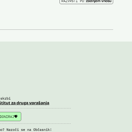
RAZVRSTI PO:
zadnjem vnosu
 skrbi
štitut za druga vprašanja
DONIRAJ
mo? Naroči se na Občasnik!