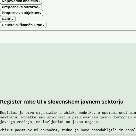
×
Napovedna analitika
×
Prepoznava obrazov
×
Prepoznava objektov
×
DARS
×
Generalni finančni urad
Register rabe UI v slovenskem javnem sektorju
Register je prva organizirana zbirka podatkov o uporabi umetnoin
sektorju. Podatke smo pridobili s preučevanjem javno dostopnih v
javnega značaja, naslovljenimi na javne organe.
Zbirka podatkov ni dokončna, redno jo bomo posodabljali in dopol