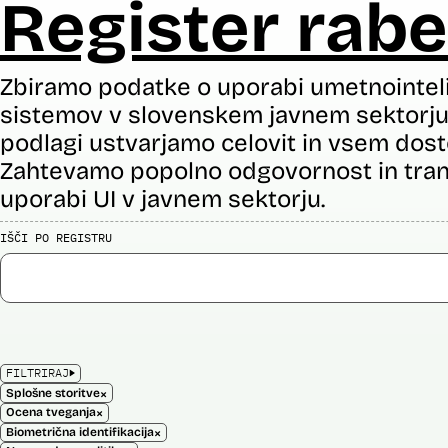
Register rabe
Zbiramo podatke o uporabi umetnointel
sistemov v slovenskem javnem sektorju 
podlagi ustvarjamo celovit in vsem dost
Zahtevamo popolno odgovornost in tran
uporabi UI v javnem sektorju.
IŠČI PO REGISTRU
FILTRIRAJ
×
Splošne storitve
×
Ocena tveganja
×
Biometrična identifikacija