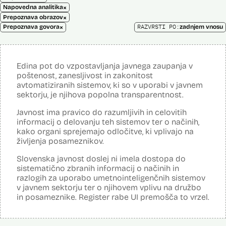
×
Napovedna analitika
×
Prepoznava obrazov
×
RAZVRSTI PO:
Prepoznava govora
zadnjem vnosu
Edina pot do vzpostavljanja javnega zaupanja v
poštenost, zanesljivost in zakonitost
avtomatiziranih sistemov, ki so v uporabi v javnem
sektorju, je njihova popolna transparentnost.
Javnost ima pravico do razumljivih in celovitih
informacij o delovanju teh sistemov ter o načinih,
kako organi sprejemajo odločitve, ki vplivajo na
življenja posameznikov.
Slovenska javnost doslej ni imela dostopa do
sistematično zbranih informacij o načinih in
razlogih za uporabo umetnointeligenčnih sistemov
v javnem sektorju ter o njihovem vplivu na družbo
in posameznike. Register rabe UI premošča to vrzel.