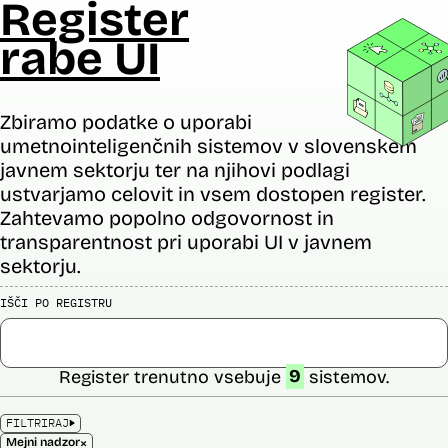
Register
rabe UI
Zbiramo podatke o uporabi
umetnointeligenčnih sistemov v slovenskem
javnem sektorju ter na njihovi podlagi
ustvarjamo celovit in vsem dostopen register.
Zahtevamo popolno odgovornost in
transparentnost pri uporabi UI v javnem
sektorju.
IŠČI PO REGISTRU
Register trenutno vsebuje
9
sistemov.
FILTRIRAJ
×
Mejni nadzor