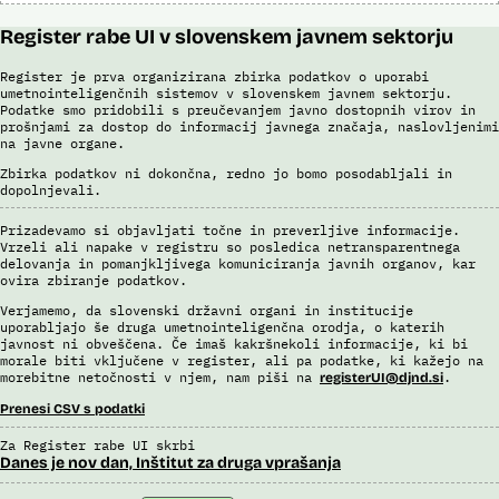
Register rabe UI v slovenskem javnem sektorju
Register je prva organizirana zbirka podatkov o uporabi
umetnointeligenčnih sistemov v slovenskem javnem sektorju.
Podatke smo pridobili s preučevanjem javno dostopnih virov in
prošnjami za dostop do informacij javnega značaja, naslovljenimi
na javne organe.
Zbirka podatkov ni dokončna, redno jo bomo posodabljali in
dopolnjevali.
Prizadevamo si objavljati točne in preverljive informacije.
Vrzeli ali napake v registru so posledica netransparentnega
delovanja in pomanjkljivega komuniciranja javnih organov, kar
ovira zbiranje podatkov.
Verjamemo, da slovenski državni organi in institucije
uporabljajo še druga umetnointeligenčna orodja, o katerih
javnost ni obveščena. Če imaš kakršnekoli informacije, ki bi
morale biti vključene v register, ali pa podatke, ki kažejo na
morebitne netočnosti v njem, nam piši na
.
registerUI@djnd.si
Prenesi CSV s podatki
Za Register rabe UI skrbi
Danes je nov dan, Inštitut za druga vprašanja