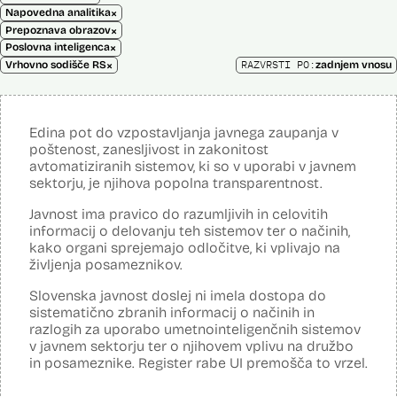
×
Napovedna analitika
×
Prepoznava obrazov
×
Poslovna inteligenca
×
RAZVRSTI PO:
Vrhovno sodišče RS
zadnjem vnosu
Edina pot do vzpostavljanja javnega zaupanja v
poštenost, zanesljivost in zakonitost
avtomatiziranih sistemov, ki so v uporabi v javnem
sektorju, je njihova popolna transparentnost.
Javnost ima pravico do razumljivih in celovitih
informacij o delovanju teh sistemov ter o načinih,
kako organi sprejemajo odločitve, ki vplivajo na
življenja posameznikov.
Slovenska javnost doslej ni imela dostopa do
sistematično zbranih informacij o načinih in
razlogih za uporabo umetnointeligenčnih sistemov
v javnem sektorju ter o njihovem vplivu na družbo
in posameznike. Register rabe UI premošča to vrzel.