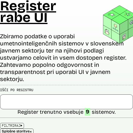
Register
rabe UI
Zbiramo podatke o uporabi
umetnointeligenčnih sistemov v slovenskem
javnem sektorju ter na njihovi podlagi
ustvarjamo celovit in vsem dostopen register.
Zahtevamo popolno odgovornost in
transparentnost pri uporabi UI v javnem
sektorju.
IŠČI PO REGISTRU
Register trenutno vsebuje
9
sistemov.
FILTRIRAJ
×
Splošne storitve