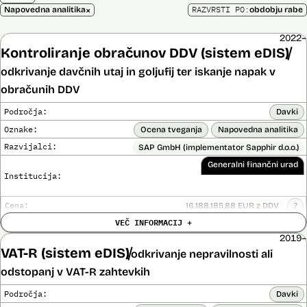
×
RAZVRSTI PO:
Napovedna analitika
obdobju rabe
2022–
Kontroliranje obračunov DDV (sistem eDIS)
odkrivanje davčnih utaj in goljufij ter iskanje napak v
obračunih DDV
Področja:
Davki
Oznake:
Ocena tveganja
Napovedna analitika
Razvijalci:
SAP GmbH (implementator Sapphir d.o.o.)
Generalni finančni urad
Institucija:
Cena:
16.188.185,88 EUR z DDV
?
Trajanje
VEČ INFORMACIJ +
Ni časovno omejena
licence:
2019–
Analiza učinka na človekove pravice
Ne
VAT-R (sistem eDIS)
opravljena:
odkrivanje nepravilnosti ali
Analiza učinka na osebne podatke opravljena:
Ne
?
odstopanj v VAT-R zahtevkih
Posodobljeno: 3. december 2024
Področja:
Davki
V okviru sistema eDIS finančna uprava uporablja umetnointeligenčne