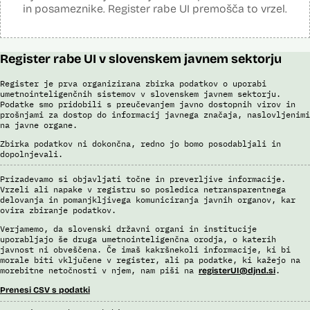
in posameznike. Register rabe UI premošča to vrzel.
deluje kot dodatna kontrola in temelji na prediktivnem modelu. Vsak
VAT-R zahtevek vsebuje enega ali več računov. Za vsak račun se
izračuna ocena tveganja, ki je 0 ali 1. Če je 1, ga sistem določi kot
tveganega, če je 0, ga sistem zazna kot netveganega. Na tej podlagi
se šteje, da je tvegan VAT-R zahtevek, ki vsebuje vsaj en tvegan
Register rabe UI v slovenskem javnem sektorju
račun. O zahtevkih VAT-R, ki so ocenjeni kot tvegani ali na katerih se
prožijo druga poslovna pravila, vedno vsebinsko odločajo uslužbenci
Register je prva organizirana zbirka podatkov o uporabi
FURS.
umetnointeligenčnih sistemov v slovenskem javnem sektorju.
Podatke smo pridobili s preučevanjem javno dostopnih virov in
V okviru razvoja je bila izvedena analiza in izbor modelov za področje
prošnjami za dostop do informacij javnega značaja, naslovljenimi
VAT-R z orodjem SAP Data Intelligence. Narejena je bila analiza
na javne organe.
podatkov, izbrani so bili relevantni atributi za modeliranje, pripravljena
je bila učna in testna množica podatkov ter validacijska množica. Z
Zbirka podatkov ni dokončna, redno jo bomo posodabljali in
uporabo funkcionalnosti AutoML je bilo kreiranih cca. 1000 modelov. V
dopolnjevali.
nadaljevanju se v več fazah izloča manj ustrezne modele in na koncu
izbere enega, ki se ga potem uporabi v produkciji.
Prizadevamo si objavljati točne in preverljive informacije.
Vrzeli ali napake v registru so posledica netransparentnega
Viri:
delovanja in pomanjkljivega komuniciranja javnih organov, kar
ovira zbiranje podatkov.
Odgovor na zahtevo za dostop do informacij javnega značaja
Postopek izdelave prediktivnega modela
Verjamemo, da slovenski državni organi in institucije
uporabljajo še druga umetnointeligenčna orodja, o katerih
Povezava na spletno mesto SAP
javnost ni obveščena. Če imaš kakršnekoli informacije, ki bi
Dosje javnega naročila (2021)
morale biti vključene v register, ali pa podatke, ki kažejo na
Dosje javnega naročila (2023)
morebitne netočnosti v njem, nam piši na
.
registerUI@djnd.si
Letno poročilo Finančne uprave za leto 2022
Prenesi CSV s podatki