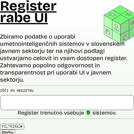
Register
rabe UI
Zbiramo podatke o uporabi
umetnointeligenčnih sistemov v slovenskem
javnem sektorju ter na njihovi podlagi
ustvarjamo celovit in vsem dostopen register.
Zahtevamo popolno odgovornost in
transparentnost pri uporabi UI v javnem
sektorju.
IŠČI PO REGISTRU
Register trenutno vsebuje
9
sistemov.
FILTRIRAJ
×
Davki