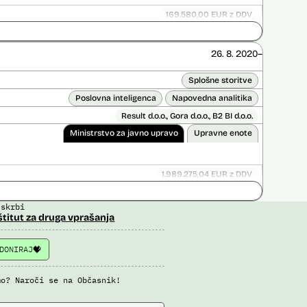
169.580,00 EUR z DDV
Ni časovno omejena
ice opravljena:
Ne
26. 8. 2020–
 opravljena:
Ne
Splošne storitve
Poslovna inteligenca
Napovedna analitika
Result d.o.o., Gora d.o.o., B2 BI d.o.o.
Ministrstvo za javno upravo
Upravne enote
1.989.275,04 EUR z DDV
ice opravljena:
Ne
 skrbi
 opravljena:
Da
?
štitut za druga vprašanja
DONIRAJ
mo? Naroči se na Občasnik!