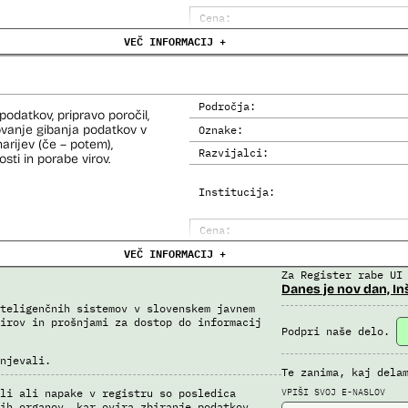
Cena:
VEČ INFORMACIJ +
Trajanje licence:
Analiza učinka na človekove prav
Analiza učinka na osebne podatke
Področja:
odatkov, pripravo poročil,
ovanje gibanja podatkov v
Oznake:
narijev (če – potem),
Razvijalci:
sti in porabe virov.
Institucija:
Cena:
VEČ INFORMACIJ +
Analiza učinka na človekove prav
Za Register rabe UI
Analiza učinka na osebne podatke
Danes je nov dan, In
teligenčnih sistemov v slovenskem javnem
irov in prošnjami za dostop do informacij
Podpri naše delo.
njevali.
Te zanima, kaj dela
VPIŠI SVOJ E-NASLOV
li ali napake v registru so posledica
ih organov, kar ovira zbiranje podatkov.