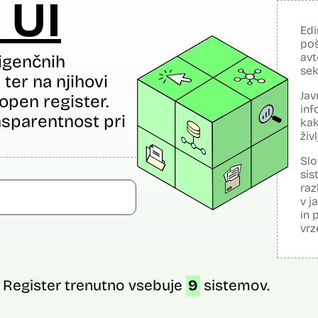
 UI
Edi
poš
avt
igenčnih
sek
ter na njihovi
Jav
open register.
inf
sparentnost pri
kak
živ
Slo
sis
raz
v j
in 
vrz
Register trenutno vsebuje
9
sistemov.