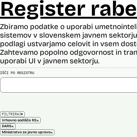
Register rabe
Zbiramo podatke o uporabi umetnointel
sistemov v slovenskem javnem sektorju 
podlagi ustvarjamo celovit in vsem dost
Zahtevamo popolno odgovornost in tran
uporabi UI v javnem sektorju.
IŠČI PO REGISTRU
FILTRIRAJ
×
Vrhovno sodišče RS
×
DARS
×
Ministrstvo za javno upravo