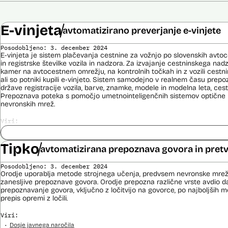
E-vinjeta
avtomatizirano preverjanje e-vinjete
Posodobljeno: 3. december 2024
E-vinjeta je sistem plačevanja cestnine za vožnjo po slovenskih avto
in registrske številke vozila in nadzora. Za izvajanje cestninskega na
kamer na avtocestnem omrežju, na kontrolnih točkah in z vozili cestn
ali so potniki kupili e-vinjeto. Sistem samodejno v realnem času prepoz
države registracije vozila, barve, znamke, modele in modelna leta, cestn
Prepoznava poteka s pomočjo umetnointeligenčnih sistemov optične 
nevronskih mrež.
Viri:
Dosje javnega naročila
Odgovor na zahtevek za informacije javnega značaja
Tipko
avtomatizirana prepoznava govora in pretv
Pogodba za izdelavo sistema E-vinjeta
Ocena učinka na osebne podatke
Posodobljeno: 3. december 2024
Potek procesa nadzora E-vinjet
Orodje uporablja metode strojnega učenja, predvsem nevronske mrež
zanesljive prepoznave govora. Orodje prepozna različne vrste avdio da
prepoznavanje govora, vključno z ločitvijo na govorce, po najboljših 
prepis opremi z ločili.
Viri:
Dosje javnega naročila