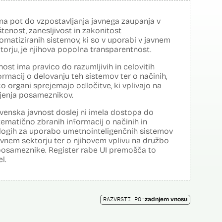
na pot do vzpostavljanja javnega zaupanja v
tenost, zanesljivost in zakonitost
omatiziranih sistemov, ki so v uporabi v javnem
torju, je njihova popolna transparentnost.
nost ima pravico do razumljivih in celovitih
ormacij o delovanju teh sistemov ter o načinih,
o organi sprejemajo odločitve, ki vplivajo na
ljenja posameznikov.
venska javnost doslej ni imela dostopa do
tematično zbranih informacij o načinih in
logih za uporabo umetnointeligenčnih sistemov
avnem sektorju ter o njihovem vplivu na družbo
posameznike. Register rabe UI premošča to
el.
RAZVRSTI PO:
zadnjem vnosu