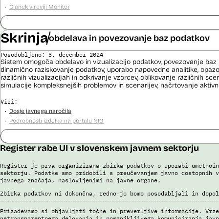
Članek v reviji Monitor
Odgovor na zahtevo za dostop do informacij javnega značaja
Skrinja
obdelava in povezovanje baz podatkov
Posodobljeno: 3. december 2024
Sistem omogoča obdelavo in vizualizacijo podatkov, povezovanje baz p
dinamično raziskovanje podatkov, uporabo napovedne analitike, opaz
različnih vizualizacijah in odkrivanje vzorcev, oblikovanje različnih sce
simulacije kompleksnejših problemov in scenarijev, načrtovanje aktivno
Viri:
Dosje javnega naročila
Podrobnosti izdelka na portalu NIO
Predstavitev projekta na gov.si
Predstavitev projekta na portalu OECD OPSI
Register rabe UI v slovenskem javnem sektorju
Odgovor na zahtevo za dostop do informacij javnega značaja
Tehnične specifikacije iz razpisne dokumentacije
Register je prva organizirana zbirka podatkov o uporabi umetnoin
Promocijska zloženka Skrinja 2.0
sektorju. Podatke smo pridobili s preučevanjem javno dostopnih v
Ocena učinka na osebne podatke
javnega značaja, naslovljenimi na javne organe.
Zbirka podatkov ni dokončna, redno jo bomo posodabljali in dopol
Prizadevamo si objavljati točne in preverljive informacije. Vrze
netransparentnega delovanja in pomanjkljivega komuniciranja javn