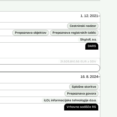
1. 12. 2021–
Cestninski nadzor
Prepoznava objektov
Prepoznava registrskih tablic
Skytoll, a.s.
DARS
21.925.810,56 EUR z DDV
ice opravljena:
Ne
 opravljena:
Da
?
16. 8. 2024–
Splošne storitve
Prepoznava govora
iLOL informacijske tehnologije d.o.o.
Vrhovno sodišče RS