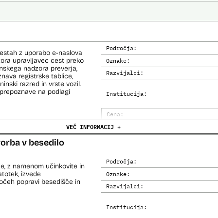
Področja:
cestah z uporabo e-naslova
dzora upravljavec cest preko
Oznake:
inskega nadzora preverja,
Razvijalci:
nava registrske tablice,
inski razred in vrste vozil.
prepoznave na podlagi
Institucija:
Cena:
VEČ INFORMACIJ +
Analiza učinka na človekove prav
Analiza učinka na osebne podatke
orba v besedilo
Področja:
e, z namenom učinkovite in
totek, izvede
Oznake:
močeh popravi besedišče in
Razvijalci:
Institucija: