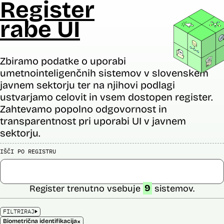
Register
rabe UI
Zbiramo podatke o uporabi
umetnointeligenčnih sistemov v slovenskem
javnem sektorju ter na njihovi podlagi
ustvarjamo celovit in vsem dostopen register.
Zahtevamo popolno odgovornost in
transparentnost pri uporabi UI v javnem
sektorju.
IŠČI PO REGISTRU
Register trenutno vsebuje
9
sistemov.
FILTRIRAJ
×
Biometrična identifikacija