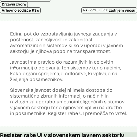
×
Državni zbor
×
RAZVRSTI PO:
Vrhovno sodišče RS
zadnjem vnosu
Edina pot do vzpostavljanja javnega zaupanja v
poštenost, zanesljivost in zakonitost
avtomatiziranih sistemov, ki so v uporabi v javnem
sektorju, je njihova popolna transparentnost.
Javnost ima pravico do razumljivih in celovitih
informacij o delovanju teh sistemov ter o načinih,
kako organi sprejemajo odločitve, ki vplivajo na
življenja posameznikov.
Slovenska javnost doslej ni imela dostopa do
sistematično zbranih informacij o načinih in
razlogih za uporabo umetnointeligenčnih sistemov
v javnem sektorju ter o njihovem vplivu na družbo
in posameznike. Register rabe UI premošča to vrzel.
Register rabe UI v slovenskem javnem sektorju