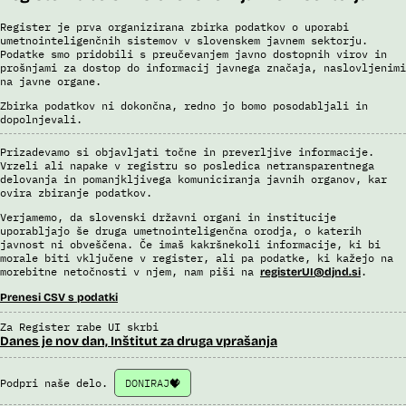
Register je prva organizirana zbirka podatkov o uporabi
umetnointeligenčnih sistemov v slovenskem javnem sektorju.
Podatke smo pridobili s preučevanjem javno dostopnih virov in
prošnjami za dostop do informacij javnega značaja, naslovljenimi
na javne organe.
Zbirka podatkov ni dokončna, redno jo bomo posodabljali in
dopolnjevali.
Prizadevamo si objavljati točne in preverljive informacije.
Vrzeli ali napake v registru so posledica netransparentnega
delovanja in pomanjkljivega komuniciranja javnih organov, kar
ovira zbiranje podatkov.
Verjamemo, da slovenski državni organi in institucije
uporabljajo še druga umetnointeligenčna orodja, o katerih
javnost ni obveščena. Če imaš kakršnekoli informacije, ki bi
morale biti vključene v register, ali pa podatke, ki kažejo na
morebitne netočnosti v njem, nam piši na
.
registerUI@djnd.si
Prenesi CSV s podatki
Za Register rabe UI skrbi
Danes je nov dan, Inštitut za druga vprašanja
Podpri naše delo.
DONIRAJ