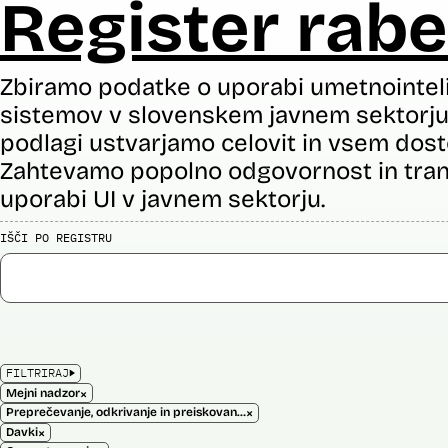
Register rabe
Zbiramo podatke o uporabi umetnointel
sistemov v slovenskem javnem sektorju 
podlagi ustvarjamo celovit in vsem dost
Zahtevamo popolno odgovornost in tran
uporabi UI v javnem sektorju.
IŠČI PO REGISTRU
FILTRIRAJ
×
Mejni nadzor
×
Preprečevanje, odkrivanje in preiskovanje kaznivih dejanj
×
Davki