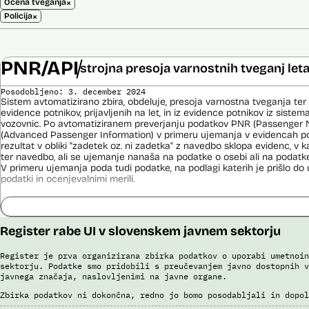
×
Ocena tveganja
×
Policija
PNR/API
strojna presoja varnostnih tveganj let
Posodobljeno: 3. december 2024
Sistem avtomatizirano zbira, obdeluje, presoja varnostna tveganja ter
evidence potnikov, prijavljenih na let, in iz evidence potnikov iz sistema
vozovnic. Po avtomatiziranem preverjanju podatkov PNR (Passenger 
(Advanced Passenger Information) v primeru ujemanja v evidencah poli
rezultat v obliki "zadetek oz. ni zadetka" z navedbo sklopa evidenc, v k
ter navedbo, ali se ujemanje nanaša na podatke o osebi ali na podat
V primeru ujemanja poda tudi podatke, na podlagi katerih je prišlo d
podatki in ocenjevalnimi merili.
Ocenjevalna merila so oblikovana z analitično obdelavo podatkov, pri 
indikatorji tveganja, ki predstavljajo posamezne podatke, za katere je bi
ugotovljeno, da predstavljajo specifične potovalne vzorce storilcev ter
Register rabe UI v slovenskem javnem sektorju
kaznivih dejanj oziroma njihovih žrtev ter zato omogočajo usmerjeno de
pristojnih organov na takšne osebe. Nacionalna enota za informacije o
utemeljene razloge v posamičnem primeru posreduje podatke potnikov, 
Register je prva organizirana zbirka podatkov o uporabi umetnoin
oziroma podatke potnikov iz sistema rezervacij letalskih vozovnic ozi
sektorju. Podatke smo pridobili s preučevanjem javno dostopnih v
javnega značaja, naslovljenimi na javne organe.
obdelave drugim enotam policije.
Zbirka podatkov ni dokončna, redno jo bomo posodabljali in dopol
Uslužbenci nacionalne enote za informacije o potnikih vsa ujemanja pr
podatkov ter varnostna tveganja posamično pregledajo še z neavtomat