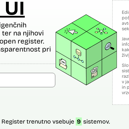
 UI
Edi
poš
avt
igenčnih
sek
ter na njihovi
Jav
open register.
inf
sparentnost pri
kak
živ
Slo
sis
raz
v j
in 
vrz
Register trenutno vsebuje
9
sistemov.