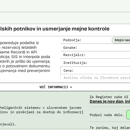
alskih potnikov in usmerjanje mejne kontrole
Področja:
Mejni na
 posreduje podatke iz
 rezervacij letalskih
Oznake:
Name Record) in API
Razvijalci:
cije, SIS in Interpola poda
aterih je prišlo do ujemanja,
Institucija:
ke o potovalnem dokumentu.
o ujemanja med preverjenimi
Cena:
Analiza učinka na človekove prav
čemer se oblikujejo
Analiza učinka na osebne podatke
VEČ INFORMACIJ +
lo pri analitični obdelavi
orističnih in drugih hudih
Za Register rabe UI
lo policije in drugih
Danes je nov dan, In
 potnikih lahko glede na
prijavljenih na let,
teligenčnih sistemov v slovenskem javnem
roma rezultate njihove
irov in prošnjami za dostop do informacij
Podpri naše delo.
njevali.
i avtomatizirani obdelavi
Te zanima, kaj dela
iziranimi sredstvi.