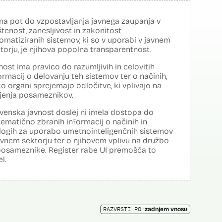
na pot do vzpostavljanja javnega zaupanja v
tenost, zanesljivost in zakonitost
omatiziranih sistemov, ki so v uporabi v javnem
torju, je njihova popolna transparentnost.
nost ima pravico do razumljivih in celovitih
ormacij o delovanju teh sistemov ter o načinih,
o organi sprejemajo odločitve, ki vplivajo na
ljenja posameznikov.
venska javnost doslej ni imela dostopa do
tematično zbranih informacij o načinih in
logih za uporabo umetnointeligenčnih sistemov
avnem sektorju ter o njihovem vplivu na družbo
posameznike. Register rabe UI premošča to
el.
RAZVRSTI PO:
zadnjem vnosu