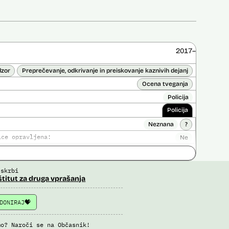
2017–
dzor
Preprečevanje, odkrivanje in preiskovanje kaznivih dejanj
Ocena tveganja
Policija
Policija
Neznana
?
ice opravljena:
Ne
 opravljena:
Da
?
 skrbi
štitut za druga vprašanja
DONIRAJ
mo? Naroči se na Občasnik!