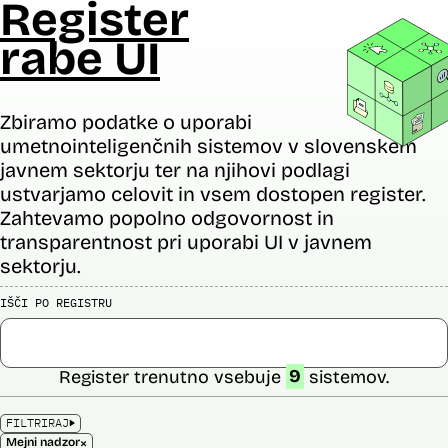
Register
rabe UI
Zbiramo podatke o uporabi
umetnointeligenčnih sistemov v slovenskem
javnem sektorju ter na njihovi podlagi
ustvarjamo celovit in vsem dostopen register.
Zahtevamo popolno odgovornost in
transparentnost pri uporabi UI v javnem
sektorju.
IŠČI PO REGISTRU
Register trenutno vsebuje
9
sistemov.
FILTRIRAJ
×
Mejni nadzor