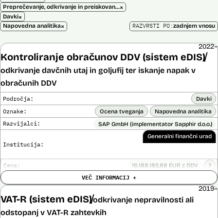
×
Preprečevanje, odkrivanje in preiskovanje kaznivih dejanj
×
Davki
×
RAZVRSTI PO:
Napovedna analitika
zadnjem vnosu
2022–
Kontroliranje obračunov DDV (sistem eDIS)
odkrivanje davčnih utaj in goljufij ter iskanje napak v
obračunih DDV
Področja:
Davki
Oznake:
Ocena tveganja
Napovedna analitika
Razvijalci:
SAP GmbH (implementator Sapphir d.o.o.)
Generalni finančni urad
Institucija:
Cena:
16.188.185,88 EUR z DDV
?
Trajanje
VEČ INFORMACIJ +
Ni časovno omejena
licence:
2019–
Analiza učinka na človekove pravice
Ne
VAT-R (sistem eDIS)
opravljena:
odkrivanje nepravilnosti ali
Analiza učinka na osebne podatke opravljena:
Ne
?
odstopanj v VAT-R zahtevkih