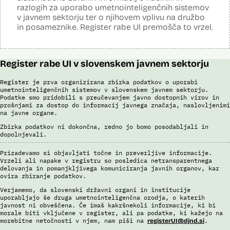
ki določajo uvrščanje zahtevkov v proces kontrole). V primeru, da
razlogih za uporabo umetnointeligenčnih sistemov
Dosje javnega naročila (2021)
kontrole zaznajo izbrano nepravilnost ali odstopanje, se zahtevek
v javnem sektorju ter o njihovem vplivu na družbo
Dosje javnega naročila (2023)
dodeli uslužbencu v vsebinsko kontrolo. Umetnointeligenčni sistem
in posameznike. Register rabe UI premošča to vrzel.
deluje kot dodatna kontrola in temelji na prediktivnem modelu. Vsak
VAT-R zahtevek vsebuje enega ali več računov. Za vsak račun se
izračuna ocena tveganja, ki je 0 ali 1. Če je 1, ga sistem določi kot
tveganega, če je 0, ga sistem zazna kot netveganega. Na tej podlagi
se šteje, da je tvegan VAT-R zahtevek, ki vsebuje vsaj en tvegan
Register rabe UI v slovenskem javnem sektorju
račun. O zahtevkih VAT-R, ki so ocenjeni kot tvegani ali na katerih se
prožijo druga poslovna pravila, vedno vsebinsko odločajo uslužbenci
Register je prva organizirana zbirka podatkov o uporabi
FURS.
umetnointeligenčnih sistemov v slovenskem javnem sektorju.
Podatke smo pridobili s preučevanjem javno dostopnih virov in
V okviru razvoja je bila izvedena analiza in izbor modelov za področje
prošnjami za dostop do informacij javnega značaja, naslovljenimi
VAT-R z orodjem SAP Data Intelligence. Narejena je bila analiza
na javne organe.
podatkov, izbrani so bili relevantni atributi za modeliranje, pripravljena
je bila učna in testna množica podatkov ter validacijska množica. Z
Zbirka podatkov ni dokončna, redno jo bomo posodabljali in
uporabo funkcionalnosti AutoML je bilo kreiranih cca. 1000 modelov. V
dopolnjevali.
nadaljevanju se v več fazah izloča manj ustrezne modele in na koncu
izbere enega, ki se ga potem uporabi v produkciji.
Prizadevamo si objavljati točne in preverljive informacije.
Vrzeli ali napake v registru so posledica netransparentnega
Viri:
delovanja in pomanjkljivega komuniciranja javnih organov, kar
ovira zbiranje podatkov.
Odgovor na zahtevo za dostop do informacij javnega značaja
Postopek izdelave prediktivnega modela
Verjamemo, da slovenski državni organi in institucije
uporabljajo še druga umetnointeligenčna orodja, o katerih
Povezava na spletno mesto SAP
javnost ni obveščena. Če imaš kakršnekoli informacije, ki bi
Dosje javnega naročila (2021)
morale biti vključene v register, ali pa podatke, ki kažejo na
Dosje javnega naročila (2023)
morebitne netočnosti v njem, nam piši na
.
registerUI@djnd.si
Letno poročilo Finančne uprave za leto 2022