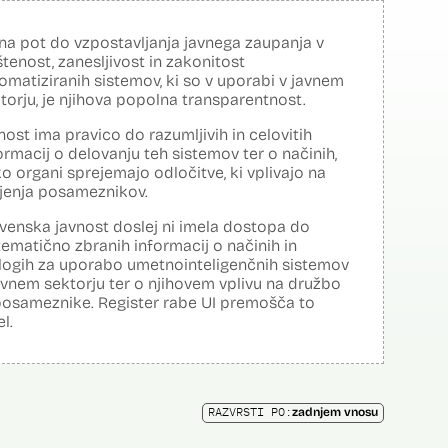
na pot do vzpostavljanja javnega zaupanja v
tenost, zanesljivost in zakonitost
omatiziranih sistemov, ki so v uporabi v javnem
torju, je njihova popolna transparentnost.
nost ima pravico do razumljivih in celovitih
ormacij o delovanju teh sistemov ter o načinih,
o organi sprejemajo odločitve, ki vplivajo na
ljenja posameznikov.
venska javnost doslej ni imela dostopa do
tematično zbranih informacij o načinih in
logih za uporabo umetnointeligenčnih sistemov
avnem sektorju ter o njihovem vplivu na družbo
posameznike. Register rabe UI premošča to
el.
RAZVRSTI PO:
zadnjem vnosu