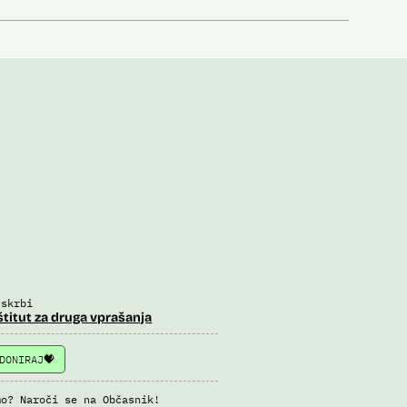
 skrbi
štitut za druga vprašanja
DONIRAJ
mo? Naroči se na Občasnik!