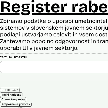
Register rabe
Zbiramo podatke o uporabi umetnointel
sistemov v slovenskem javnem sektorju 
podlagi ustvarjamo celovit in vsem dost
Zahtevamo popolno odgovornost in tran
uporabi UI v javnem sektorju.
IŠČI PO REGISTRU
FILTRIRAJ
×
Mejni nadzor
×
Ocena tveganja
×
Prepoznava govora