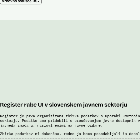
×
Vrhovno sodišče RS
Register rabe UI v slovenskem javnem sektorju
Register je prva organizirana zbirka podatkov o uporabi umetnoin
sektorju. Podatke smo pridobili s preučevanjem javno dostopnih v
javnega značaja, naslovljenimi na javne organe.
Zbirka podatkov ni dokončna, redno jo bomo posodabljali in dopol