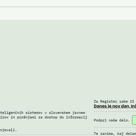
Za Register rabe UI
Danes je nov dan, In
teligenčnih sistemov v slovenskem javnem
irov in prošnjami za dostop do informacij
Podpri naše delo.
njevali.
Te zanima, kaj dela