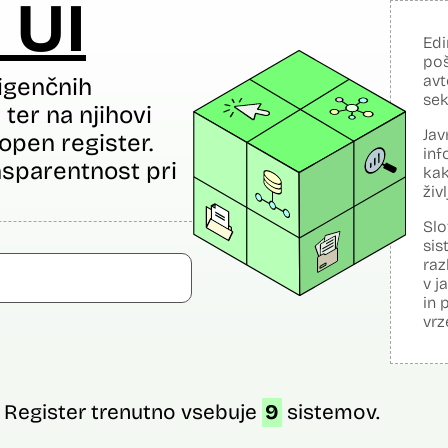
 UI
Edi
poš
avt
igenčnih
sek
ter na njihovi
Jav
open register.
inf
sparentnost pri
kak
živ
Slo
sis
raz
v j
in 
vrz
Register trenutno vsebuje
9
sistemov.