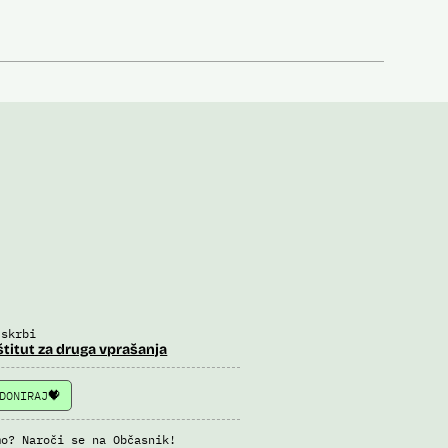
 skrbi
štitut za druga vprašanja
DONIRAJ
mo? Naroči se na Občasnik!