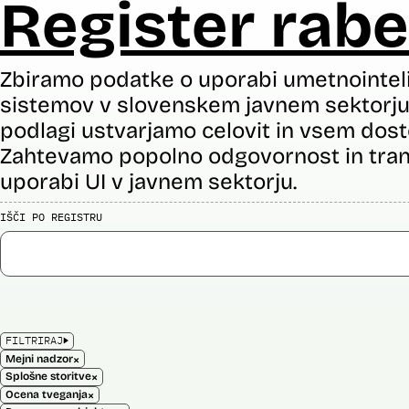
Register rabe
Zbiramo podatke o uporabi umetnointel
sistemov v slovenskem javnem sektorju 
podlagi ustvarjamo celovit in vsem dost
Zahtevamo popolno odgovornost in tran
uporabi UI v javnem sektorju.
IŠČI PO REGISTRU
FILTRIRAJ
×
Mejni nadzor
×
Splošne storitve
×
Ocena tveganja