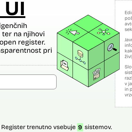
 UI
Edi
poš
avt
igenčnih
sek
ter na njihovi
Jav
open register.
inf
sparentnost pri
kak
živ
Slo
sis
raz
v j
in 
vrz
Register trenutno vsebuje
9
sistemov.