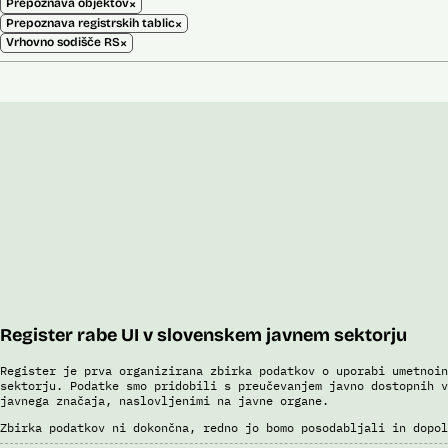
×
Prepoznava objektov
×
Prepoznava registrskih tablic
×
Vrhovno sodišče RS
Register rabe UI v slovenskem javnem sektorju
Register je prva organizirana zbirka podatkov o uporabi umetnoin
sektorju. Podatke smo pridobili s preučevanjem javno dostopnih v
javnega značaja, naslovljenimi na javne organe.
Zbirka podatkov ni dokončna, redno jo bomo posodabljali in dopol