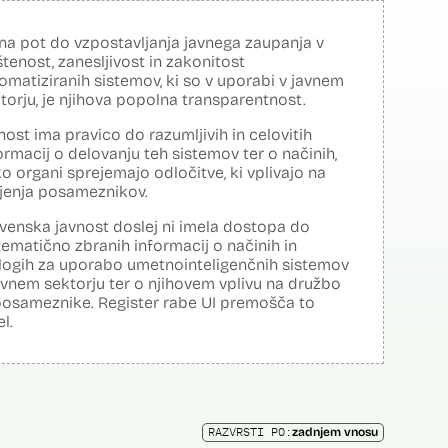
na pot do vzpostavljanja javnega zaupanja v
tenost, zanesljivost in zakonitost
omatiziranih sistemov, ki so v uporabi v javnem
torju, je njihova popolna transparentnost.
nost ima pravico do razumljivih in celovitih
ormacij o delovanju teh sistemov ter o načinih,
o organi sprejemajo odločitve, ki vplivajo na
ljenja posameznikov.
venska javnost doslej ni imela dostopa do
tematično zbranih informacij o načinih in
logih za uporabo umetnointeligenčnih sistemov
avnem sektorju ter o njihovem vplivu na družbo
posameznike. Register rabe UI premošča to
el.
RAZVRSTI PO:
zadnjem vnosu