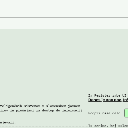
Za Register rabe UI
Danes je nov dan, In
teligenčnih sistemov v slovenskem javnem
irov in prošnjami za dostop do informacij
Podpri naše delo.
njevali.
Te zanima, kaj dela