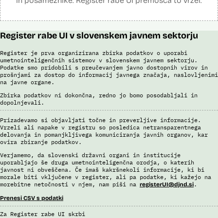
in posameznike. Register rabe UI premošča to vrzel.
Register rabe UI v slovenskem javnem sektorju
Register je prva organizirana zbirka podatkov o uporabi
umetnointeligenčnih sistemov v slovenskem javnem sektorju.
Podatke smo pridobili s preučevanjem javno dostopnih virov in
prošnjami za dostop do informacij javnega značaja, naslovljenimi
na javne organe.
Zbirka podatkov ni dokončna, redno jo bomo posodabljali in
dopolnjevali.
Prizadevamo si objavljati točne in preverljive informacije.
Vrzeli ali napake v registru so posledica netransparentnega
delovanja in pomanjkljivega komuniciranja javnih organov, kar
ovira zbiranje podatkov.
Verjamemo, da slovenski državni organi in institucije
uporabljajo še druga umetnointeligenčna orodja, o katerih
javnost ni obveščena. Če imaš kakršnekoli informacije, ki bi
morale biti vključene v register, ali pa podatke, ki kažejo na
morebitne netočnosti v njem, nam piši na
.
registerUI@djnd.si
Prenesi CSV s podatki
Za Register rabe UI skrbi