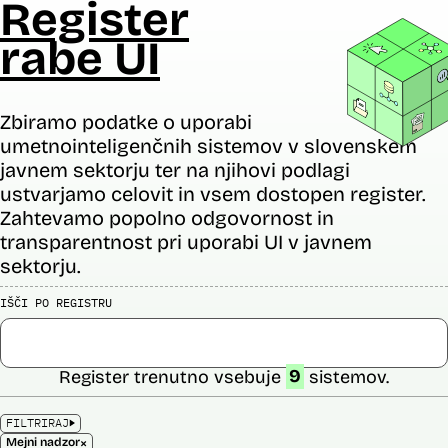
Register
rabe UI
Zbiramo podatke o uporabi
umetnointeligenčnih sistemov v slovenskem
javnem sektorju ter na njihovi podlagi
ustvarjamo celovit in vsem dostopen register.
Zahtevamo popolno odgovornost in
transparentnost pri uporabi UI v javnem
sektorju.
IŠČI PO REGISTRU
Register trenutno vsebuje
9
sistemov.
FILTRIRAJ
×
Mejni nadzor