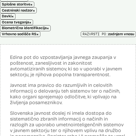
×
Splošne storitve
×
Cestninski nadzor
×
Davki
×
Ocena tveganja
×
Biometrična identifikacija
×
RAZVRSTI PO:
Vrhovno sodišče RS
zadnjem vnosu
Edina pot do vzpostavljanja javnega zaupanja v
poštenost, zanesljivost in zakonitost
avtomatiziranih sistemov, ki so v uporabi v javnem
sektorju, je njihova popolna transparentnost.
Javnost ima pravico do razumljivih in celovitih
informacij o delovanju teh sistemov ter o načinih,
kako organi sprejemajo odločitve, ki vplivajo na
življenja posameznikov.
Slovenska javnost doslej ni imela dostopa do
sistematično zbranih informacij o načinih in
razlogih za uporabo umetnointeligenčnih sistemov
v javnem sektorju ter o njihovem vplivu na družbo