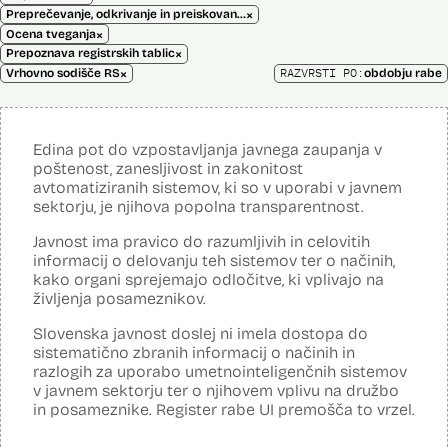
×
Preprečevanje, odkrivanje in preiskovanje kaznivih dejanj
×
Ocena tveganja
×
Prepoznava registrskih tablic
×
RAZVRSTI PO:
Vrhovno sodišče RS
obdobju rabe
Edina pot do vzpostavljanja javnega zaupanja v
poštenost, zanesljivost in zakonitost
avtomatiziranih sistemov, ki so v uporabi v javnem
sektorju, je njihova popolna transparentnost.
Javnost ima pravico do razumljivih in celovitih
informacij o delovanju teh sistemov ter o načinih,
kako organi sprejemajo odločitve, ki vplivajo na
življenja posameznikov.
Slovenska javnost doslej ni imela dostopa do
sistematično zbranih informacij o načinih in
razlogih za uporabo umetnointeligenčnih sistemov
v javnem sektorju ter o njihovem vplivu na družbo
in posameznike. Register rabe UI premošča to vrzel.