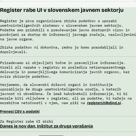
Register rabe UI v slovenskem javnem sektorju
Register je prva organizirana zbirka podatkov o uporabi
umetnointeligenčnih sistemov v slovenskem javnem sektorju.
Podatke smo pridobili s preučevanjem javno dostopnih virov in
prošnjami za dostop do informacij javnega značaja, naslovljenimi
na javne organe.
Zbirka podatkov ni dokončna, redno jo bomo posodabljali in
dopolnjevali.
Prizadevamo si objavljati točne in preverljive informacije.
Vrzeli ali napake v registru so posledica netransparentnega
delovanja in pomanjkljivega komuniciranja javnih organov, kar
ovira zbiranje podatkov.
Verjamemo, da slovenski državni organi in institucije
uporabljajo še druga umetnointeligenčna orodja, o katerih
javnost ni obveščena. Če imaš kakršnekoli informacije, ki bi
morale biti vključene v register, ali pa podatke, ki kažejo na
morebitne netočnosti v njem, nam piši na
.
registerUI@djnd.si
Prenesi CSV s podatki
Za Register rabe UI skrbi
Danes je nov dan, Inštitut za druga vprašanja