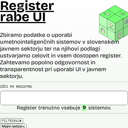
Register
rabe UI
Zbiramo podatke o uporabi
umetnointeligenčnih sistemov v slovenskem
javnem sektorju ter na njihovi podlagi
ustvarjamo celovit in vsem dostopen register.
Zahtevamo popolno odgovornost in
transparentnost pri uporabi UI v javnem
sektorju.
IŠČI PO REGISTRU
Register trenutno vsebuje
9
sistemov.
FILTRIRAJ
×
Mejni nadzor