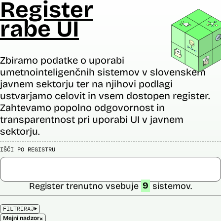
Register
rabe UI
Zbiramo podatke o uporabi
umetnointeligenčnih sistemov v slovenskem
javnem sektorju ter na njihovi podlagi
ustvarjamo celovit in vsem dostopen register.
Zahtevamo popolno odgovornost in
transparentnost pri uporabi UI v javnem
sektorju.
IŠČI PO REGISTRU
Register trenutno vsebuje
9
sistemov.
FILTRIRAJ
×
Mejni nadzor