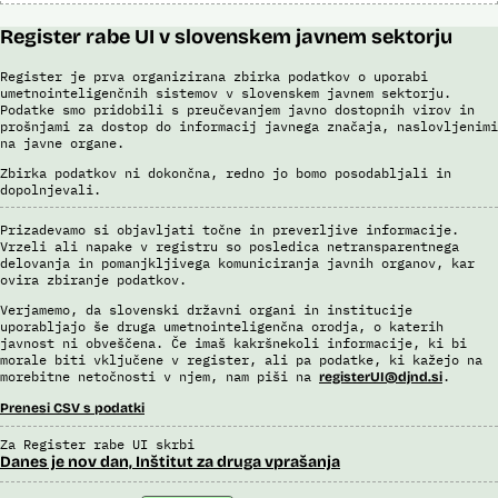
Register rabe UI v slovenskem javnem sektorju
Register je prva organizirana zbirka podatkov o uporabi
umetnointeligenčnih sistemov v slovenskem javnem sektorju.
Podatke smo pridobili s preučevanjem javno dostopnih virov in
prošnjami za dostop do informacij javnega značaja, naslovljenimi
na javne organe.
Zbirka podatkov ni dokončna, redno jo bomo posodabljali in
dopolnjevali.
Prizadevamo si objavljati točne in preverljive informacije.
Vrzeli ali napake v registru so posledica netransparentnega
delovanja in pomanjkljivega komuniciranja javnih organov, kar
ovira zbiranje podatkov.
Verjamemo, da slovenski državni organi in institucije
uporabljajo še druga umetnointeligenčna orodja, o katerih
javnost ni obveščena. Če imaš kakršnekoli informacije, ki bi
morale biti vključene v register, ali pa podatke, ki kažejo na
morebitne netočnosti v njem, nam piši na
.
registerUI@djnd.si
Prenesi CSV s podatki
Za Register rabe UI skrbi
Danes je nov dan, Inštitut za druga vprašanja