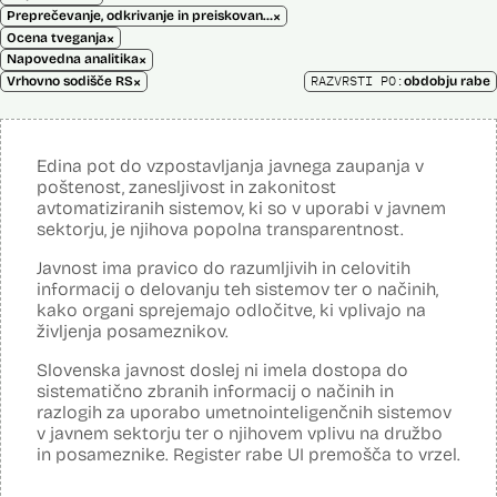
×
Preprečevanje, odkrivanje in preiskovanje kaznivih dejanj
×
Ocena tveganja
×
Napovedna analitika
×
RAZVRSTI PO:
Vrhovno sodišče RS
obdobju rabe
Edina pot do vzpostavljanja javnega zaupanja v
poštenost, zanesljivost in zakonitost
avtomatiziranih sistemov, ki so v uporabi v javnem
sektorju, je njihova popolna transparentnost.
Javnost ima pravico do razumljivih in celovitih
informacij o delovanju teh sistemov ter o načinih,
kako organi sprejemajo odločitve, ki vplivajo na
življenja posameznikov.
Slovenska javnost doslej ni imela dostopa do
sistematično zbranih informacij o načinih in
razlogih za uporabo umetnointeligenčnih sistemov
v javnem sektorju ter o njihovem vplivu na družbo
in posameznike. Register rabe UI premošča to vrzel.