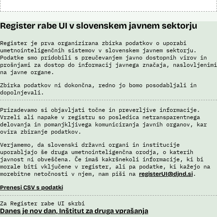
Register rabe UI v slovenskem javnem sektorju
Register je prva organizirana zbirka podatkov o uporabi
umetnointeligenčnih sistemov v slovenskem javnem sektorju.
Podatke smo pridobili s preučevanjem javno dostopnih virov in
prošnjami za dostop do informacij javnega značaja, naslovljenimi
na javne organe.
Zbirka podatkov ni dokončna, redno jo bomo posodabljali in
dopolnjevali.
Prizadevamo si objavljati točne in preverljive informacije.
Vrzeli ali napake v registru so posledica netransparentnega
delovanja in pomanjkljivega komuniciranja javnih organov, kar
ovira zbiranje podatkov.
Verjamemo, da slovenski državni organi in institucije
uporabljajo še druga umetnointeligenčna orodja, o katerih
javnost ni obveščena. Če imaš kakršnekoli informacije, ki bi
morale biti vključene v register, ali pa podatke, ki kažejo na
morebitne netočnosti v njem, nam piši na
.
registerUI@djnd.si
Prenesi CSV s podatki
Za Register rabe UI skrbi
Danes je nov dan, Inštitut za druga vprašanja