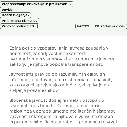
×
Preprečevanje, odkrivanje in preiskovanje kaznivih dejanj
×
Davki
×
Ocena tveganja
×
Prepoznava obrazov
×
RAZVRSTI PO:
Vrhovno sodišče RS
zadnjem vnosu
Edina pot do vzpostavljanja javnega zaupanja v
poštenost, zanesljivost in zakonitost
avtomatiziranih sistemov, ki so v uporabi v javnem
sektorju, je njihova popolna transparentnost.
Javnost ima pravico do razumljivih in celovitih
informacij o delovanju teh sistemov ter o načinih,
kako organi sprejemajo odločitve, ki vplivajo na
življenja posameznikov.
Slovenska javnost doslej ni imela dostopa do
sistematično zbranih informacij o načinih in
razlogih za uporabo umetnointeligenčnih sistemov
v javnem sektorju ter o njihovem vplivu na družbo
in posameznike. Register rabe UI premošča to vrzel.