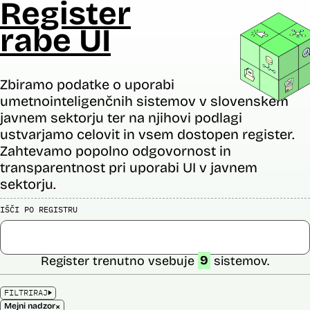
Register
rabe UI
Zbiramo podatke o uporabi
umetnointeligenčnih sistemov v slovenskem
javnem sektorju ter na njihovi podlagi
ustvarjamo celovit in vsem dostopen register.
Zahtevamo popolno odgovornost in
transparentnost pri uporabi UI v javnem
sektorju.
IŠČI PO REGISTRU
Register trenutno vsebuje
9
sistemov.
FILTRIRAJ
×
Mejni nadzor