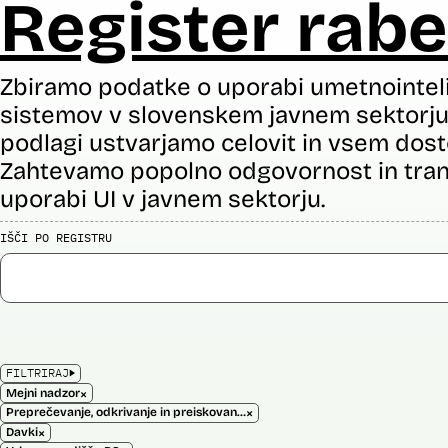
Register rabe
Zbiramo podatke o uporabi umetnointel
sistemov v slovenskem javnem sektorju 
podlagi ustvarjamo celovit in vsem dost
Zahtevamo popolno odgovornost in tran
uporabi UI v javnem sektorju.
IŠČI PO REGISTRU
FILTRIRAJ
×
Mejni nadzor
×
Preprečevanje, odkrivanje in preiskovanje kaznivih dejanj
×
Davki