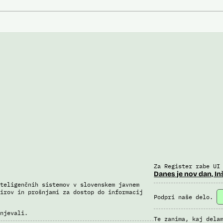
Za Register rabe UI
Danes je nov dan, In
teligenčnih sistemov v slovenskem javnem
irov in prošnjami za dostop do informacij
Podpri naše delo.
njevali.
Te zanima, kaj dela