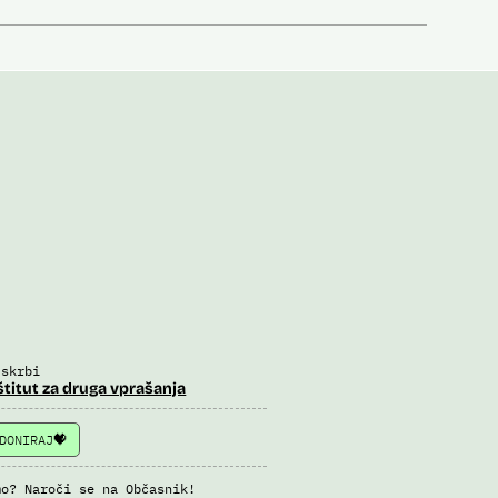
 skrbi
štitut za druga vprašanja
DONIRAJ
mo? Naroči se na Občasnik!