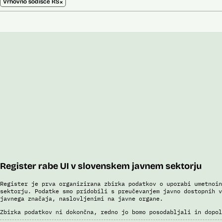
×
Vrhovno sodišče RS
Register rabe UI v slovenskem javnem sektorju
Register je prva organizirana zbirka podatkov o uporabi umetnoin
sektorju. Podatke smo pridobili s preučevanjem javno dostopnih v
javnega značaja, naslovljenimi na javne organe.
Zbirka podatkov ni dokončna, redno jo bomo posodabljali in dopol