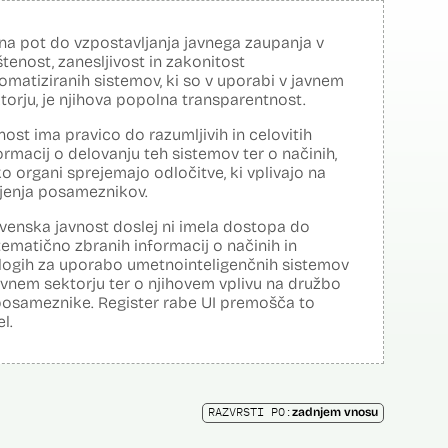
na pot do vzpostavljanja javnega zaupanja v
tenost, zanesljivost in zakonitost
omatiziranih sistemov, ki so v uporabi v javnem
torju, je njihova popolna transparentnost.
nost ima pravico do razumljivih in celovitih
ormacij o delovanju teh sistemov ter o načinih,
o organi sprejemajo odločitve, ki vplivajo na
ljenja posameznikov.
venska javnost doslej ni imela dostopa do
tematično zbranih informacij o načinih in
logih za uporabo umetnointeligenčnih sistemov
avnem sektorju ter o njihovem vplivu na družbo
posameznike. Register rabe UI premošča to
el.
RAZVRSTI PO:
zadnjem vnosu