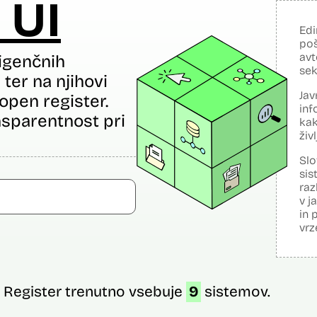
 UI
Edi
poš
avt
igenčnih
sek
ter na njihovi
Jav
open register.
inf
sparentnost pri
kak
živ
Slo
sis
raz
v j
in 
vrz
Register trenutno vsebuje
9
sistemov.