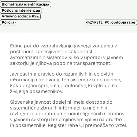
×
Biometrična identifikacija
×
Poslovna inteligenca
×
Vrhovno sodišče RS
×
RAZVRSTI PO:
Policija
obdobju rabe
Edina pot do vzpostavljanja javnega zaupanja v
poštenost, zanesljivost in zakonitost
avtomatiziranih sistemov, ki so v uporabi v javnem
sektorju, je njihova popolna transparentnost.
Javnost ima pravico do razumljivih in celovitih
informacij o delovanju teh sistemov ter o načinih,
kako organi sprejemajo odločitve, ki vplivajo na
življenja posameznikov.
Slovenska javnost doslej ni imela dostopa do
sistematično zbranih informacij o načinih in
razlogih za uporabo umetnointeligenčnih sistemov
v javnem sektorju ter o njihovem vplivu na družbo
in posameznike. Register rabe UI premošča to vrzel.