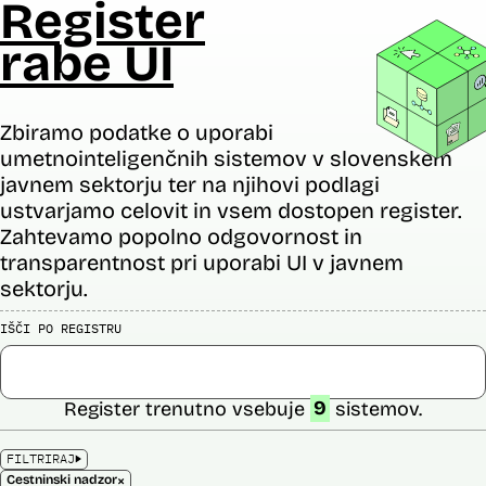
Register
rabe UI
Zbiramo podatke o uporabi
umetnointeligenčnih sistemov v slovenskem
javnem sektorju ter na njihovi podlagi
ustvarjamo celovit in vsem dostopen register.
Zahtevamo popolno odgovornost in
transparentnost pri uporabi UI v javnem
sektorju.
IŠČI PO REGISTRU
Register trenutno vsebuje
9
sistemov.
FILTRIRAJ
×
Cestninski nadzor