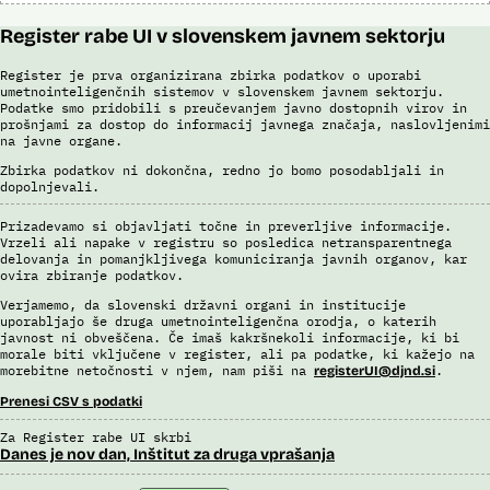
Register rabe UI v slovenskem javnem sektorju
Register je prva organizirana zbirka podatkov o uporabi
umetnointeligenčnih sistemov v slovenskem javnem sektorju.
Podatke smo pridobili s preučevanjem javno dostopnih virov in
prošnjami za dostop do informacij javnega značaja, naslovljenimi
na javne organe.
Zbirka podatkov ni dokončna, redno jo bomo posodabljali in
dopolnjevali.
Prizadevamo si objavljati točne in preverljive informacije.
Vrzeli ali napake v registru so posledica netransparentnega
delovanja in pomanjkljivega komuniciranja javnih organov, kar
ovira zbiranje podatkov.
Verjamemo, da slovenski državni organi in institucije
uporabljajo še druga umetnointeligenčna orodja, o katerih
javnost ni obveščena. Če imaš kakršnekoli informacije, ki bi
morale biti vključene v register, ali pa podatke, ki kažejo na
morebitne netočnosti v njem, nam piši na
.
registerUI@djnd.si
Prenesi CSV s podatki
Za Register rabe UI skrbi
Danes je nov dan, Inštitut za druga vprašanja