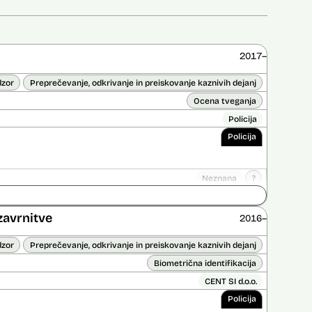
2017–
dzor
Preprečevanje, odkrivanje in preiskovanje kaznivih dejanj
Ocena tveganja
Policija
Policija
Neznana
?
ice opravljena:
Ne
 opravljena:
Da
?
zavrnitve
2016–
dzor
Preprečevanje, odkrivanje in preiskovanje kaznivih dejanj
Biometrična identifikacija
CENT SI d.o.o.
Policija