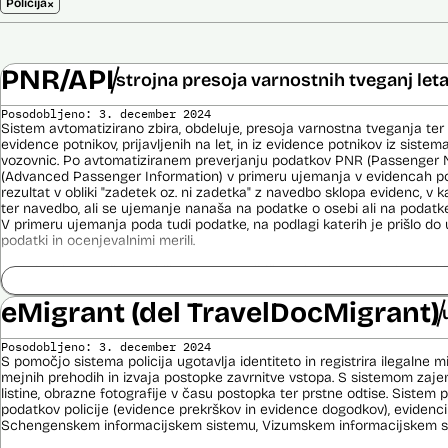
×
Policija
PNR/API
strojna presoja varnostnih tveganj let
Posodobljeno: 3. december 2024
Sistem avtomatizirano zbira, obdeluje, presoja varnostna tveganja ter
evidence potnikov, prijavljenih na let, in iz evidence potnikov iz sistema
vozovnic. Po avtomatiziranem preverjanju podatkov PNR (Passenger 
(Advanced Passenger Information) v primeru ujemanja v evidencah poli
rezultat v obliki "zadetek oz. ni zadetka" z navedbo sklopa evidenc, v k
ter navedbo, ali se ujemanje nanaša na podatke o osebi ali na podat
V primeru ujemanja poda tudi podatke, na podlagi katerih je prišlo d
podatki in ocenjevalnimi merili.
Ocenjevalna merila so oblikovana z analitično obdelavo podatkov, pri 
indikatorji tveganja, ki predstavljajo posamezne podatke, za katere je bi
ugotovljeno, da predstavljajo specifične potovalne vzorce storilcev ter
eMigrant (del TravelDocMigrant)
kaznivih dejanj oziroma njihovih žrtev ter zato omogočajo usmerjeno de
pristojnih organov na takšne osebe. Nacionalna enota za informacije o
Posodobljeno: 3. december 2024
utemeljene razloge v posamičnem primeru posreduje podatke potnikov, 
S pomočjo sistema policija ugotavlja identiteto in registrira ilegalne m
oziroma podatke potnikov iz sistema rezervacij letalskih vozovnic ozi
mejnih prehodih in izvaja postopke zavrnitve vstopa. S sistemom zajem
obdelave drugim enotam policije.
listine, obrazne fotografije v času postopka ter prstne odtise. Sistem
podatkov policije (evidence prekrškov in evidence dogodkov), evidenci
Uslužbenci nacionalne enote za informacije o potnikih vsa ujemanja pr
Schengenskem informacijskem sistemu, Vizumskem informacijskem sis
podatkov ter varnostna tveganja posamično pregledajo še z neavtomat