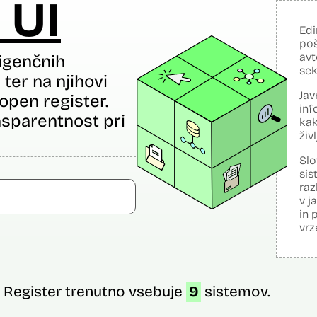
 UI
Edi
poš
avt
igenčnih
sek
ter na njihovi
Jav
open register.
inf
sparentnost pri
kak
živ
Slo
sis
raz
v j
in 
vrz
Register trenutno vsebuje
9
sistemov.