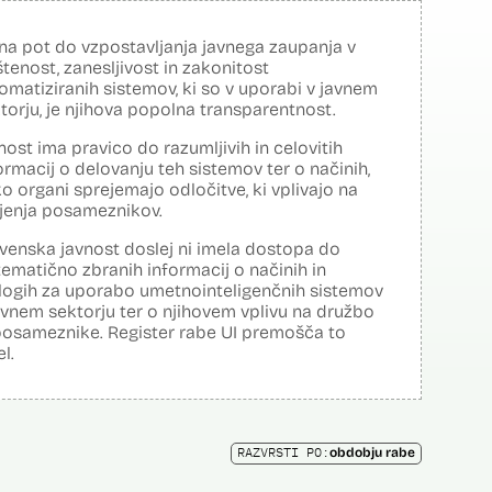
na pot do vzpostavljanja javnega zaupanja v
tenost, zanesljivost in zakonitost
omatiziranih sistemov, ki so v uporabi v javnem
torju, je njihova popolna transparentnost.
nost ima pravico do razumljivih in celovitih
ormacij o delovanju teh sistemov ter o načinih,
o organi sprejemajo odločitve, ki vplivajo na
ljenja posameznikov.
venska javnost doslej ni imela dostopa do
tematično zbranih informacij o načinih in
logih za uporabo umetnointeligenčnih sistemov
avnem sektorju ter o njihovem vplivu na družbo
posameznike. Register rabe UI premošča to
el.
RAZVRSTI PO:
obdobju rabe