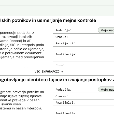
alskih potnikov in usmerjanje mejne kontrole
Področja:
Mejni na
 posreduje podatke iz
 rezervacij letalskih
Oznake:
Name Record) in API
Razvijalci:
cije, SIS in Interpola poda
aterih je prišlo do ujemanja,
ke o potovalnem dokumentu.
Institucija:
o ujemanja med preverjenimi
Cena:
čemer se oblikujejo
VEČ INFORMACIJ +
Analiza učinka na človekove prav
lo pri analitični obdelavi
orističnih in drugih hudih
Analiza učinka na osebne podatke
ugotavljanje identitete tujcev in izvajanje postopkov 
lo policije in drugih
 potnikih lahko glede na
prijavljenih na let,
Področja:
Mejni na
igrante, preverja potnike na
roma rezultate njihove
ajo izjave tujcev, njihove
Oznake:
 podatke preverja v bazah
Razvijalci:
 iskanih oseb,
i avtomatizirani obdelavi
temu in bazah Interpola.
iziranimi sredstvi.
Institucija: