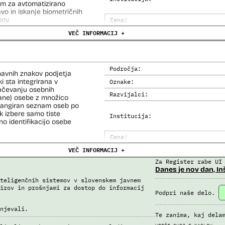
em za avtomatizirano
 na let, Evidenca potnikov
lavo in iskanje biometričnih
skega informacijskega
ov.
Cena:
VEČ INFORMACIJ +
Analiza učinka na človekove prav
Analiza učinka na osebne podatke
Področja:
navnih znakov podjetja
i sta integrirana v
Oznake:
načevanju osebnih
Razvijalci:
kane) osebe z množico
i rangiran seznam oseb po
 izbere samo tiste
Institucija:
no identifikacijo osebe
Cena:
e (del informacijsko
VEČ INFORMACIJ +
Trajanje licence:
o za primerjavo.
Za Register rabe UI
Analiza učinka na človekove prav
Danes je nov dan, In
Analiza učinka na osebne podatke
teligenčnih sistemov v slovenskem javnem
irov in prošnjami za dostop do informacij
Podpri naše delo.
njevali.
Te zanima, kaj dela