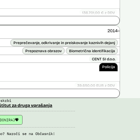
136.701,00 € z DDV
ice opravljena:
Ne
 opravljena:
Ne
2014–
Preprečevanje, odkrivanje in preiskovanje kaznivih dejanj
Prepoznava obrazov
Biometrična identifikacija
CENT SI d.o.o.
Policija
39.650,00 EUR z DDV
Ni časovno omejena
 skrbi
ice opravljena:
Ne
štitut za druga vprašanja
 opravljena:
Ne
DONIRAJ
mo? Naroči se na Občasnik!