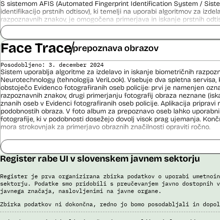
S sistemom AFIS (Automated Fingerprint Identification System / Sist
Sistem uporablja sledeče vire podatkov: Evidenca potnikov, prijavljenih
identifikacijo prstnih odtisov), ki temelji na uporabi algoritmov za izde
iz sistema rezervacij letalskih vozovnic, Evidence policije, Schengen
razpoznavnih znakov, je omogočena primerjava in iskanje prstnih odtis
sistema, Interpola.
Viri:
Viri:
Face Trace
Brošura 60 let informacijsko telekomunikacijskega sistema policije
prepoznava obrazov
Brošura 60 let informacijsko telekomunikacijskega sistema policije
Odgovor na zahtevo za dostop do informacij javnega značaja
Odgovor na zahtevek za informacije javnega značaja
Posodobljeno: 3. december 2024
Sistem uporablja algoritme za izdelavo in iskanje biometričnih razpoz
Neurotechnology (tehnologija VeriLook). Vsebuje dva spletna servisa, k
obstoječo Evidenco fotografiranih oseb policije: prvi je namenjen oz
razpoznavnih znakov, drugi primerjanju fotografij obraza neznane (is
znanih oseb v Evidenci fotografiranih oseb policije. Aplikacija priprav
podobnostih obraza. V foto album za prepoznavo oseb lahko uporabnik
fotografije, ki v podobnosti dosežejo dovolj visok prag ujemanja. Konč
mora strokovnjak za primerjavo obraznih značilnosti opraviti ročno.
Sistem uporablja sledeče podatke: Evidenca fotografiranih oseb policij
telekomunikacijskega sistema policije (ITSP)), neznano slikovno gradiv
Register rabe UI v slovenskem javnem sektorju
Viri:
Brošura 60 let informacijsko telekomunikacijskega sistema policije
Register je prva organizirana zbirka podatkov o uporabi umetnoin
sektorju. Podatke smo pridobili s preučevanjem javno dostopnih v
Spletno mesto podjetja Neurotechnology, podstran VeriLook
javnega značaja, naslovljenimi na javne organe.
Poročilo Automating Society report 2020 za Slovenijo
Zbirka podatkov ni dokončna, redno jo bomo posodabljali in dopol
Odgovor na zahtevo za dostop do informacij javnega značaja
Dokument Povabilo k oddaji ponudbe