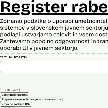
Register rabe
Zbiramo podatke o uporabi umetnointel
sistemov v slovenskem javnem sektorju 
podlagi ustvarjamo celovit in vsem dost
Zahtevamo popolno odgovornost in tran
uporabi UI v javnem sektorju.
IŠČI PO REGISTRU
FILTRIRAJ
×
Cestninski nadzor
×
Preprečevanje, odkrivanje in preiskovanje kaznivih dejanj
×
Vrhovno sodišče RS