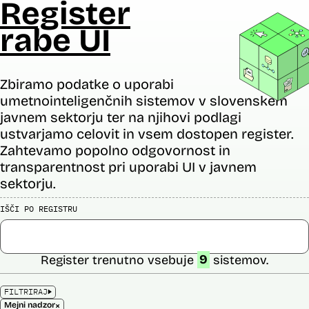
Register
rabe UI
Zbiramo podatke o uporabi
umetnointeligenčnih sistemov v slovenskem
javnem sektorju ter na njihovi podlagi
ustvarjamo celovit in vsem dostopen register.
Zahtevamo popolno odgovornost in
transparentnost pri uporabi UI v javnem
sektorju.
IŠČI PO REGISTRU
Register trenutno vsebuje
9
sistemov.
FILTRIRAJ
×
Mejni nadzor