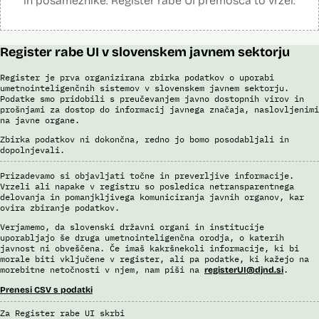
in posameznike. Register rabe UI premošča to vrzel.
Register rabe UI v slovenskem javnem sektorju
Register je prva organizirana zbirka podatkov o uporabi
umetnointeligenčnih sistemov v slovenskem javnem sektorju.
Podatke smo pridobili s preučevanjem javno dostopnih virov in
prošnjami za dostop do informacij javnega značaja, naslovljenimi
na javne organe.
Zbirka podatkov ni dokončna, redno jo bomo posodabljali in
dopolnjevali.
Prizadevamo si objavljati točne in preverljive informacije.
Vrzeli ali napake v registru so posledica netransparentnega
delovanja in pomanjkljivega komuniciranja javnih organov, kar
ovira zbiranje podatkov.
Verjamemo, da slovenski državni organi in institucije
uporabljajo še druga umetnointeligenčna orodja, o katerih
javnost ni obveščena. Če imaš kakršnekoli informacije, ki bi
morale biti vključene v register, ali pa podatke, ki kažejo na
morebitne netočnosti v njem, nam piši na
.
registerUI@djnd.si
Prenesi CSV s podatki
Za Register rabe UI skrbi