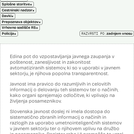
×
Splošne storitve
×
Cestninski nadzor
×
Davki
×
Prepoznava objektov
×
Vrhovno sodišče RS
×
RAZVRSTI PO:
Policija
zadnjem vnosu
Edina pot do vzpostavljanja javnega zaupanja v
poštenost, zanesljivost in zakonitost
avtomatiziranih sistemov, ki so v uporabi v javnem
sektorju, je njihova popolna transparentnost.
Javnost ima pravico do razumljivih in celovitih
informacij o delovanju teh sistemov ter o načinih,
kako organi sprejemajo odločitve, ki vplivajo na
življenja posameznikov.
Slovenska javnost doslej ni imela dostopa do
sistematično zbranih informacij o načinih in
razlogih za uporabo umetnointeligenčnih sistemov
v javnem sektorju ter o njihovem vplivu na družbo